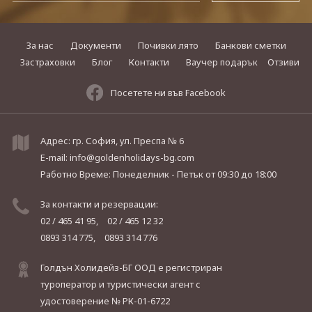
За нас
Документи
Почивки лято
Банкови сметки
Застраховки
Блог
Контакти
Ваучер подарък
Отзиви
Посетете ни във Facebook
Адрес: гр. София, ул. Преспа № 6
E-mail:
info@goldenholidays-bg.com
Работно Време: Понеделник - Петък
от 09:30 до 18:00
За контакти и резервации:
02 / 465 41 95,
02 / 465 12 32
0893 314 775,
0893 314 776
Голдън Холидейз-БГ ООД е регистриран
туроператор и туристически агент с
удостоверение № РК-01-6722