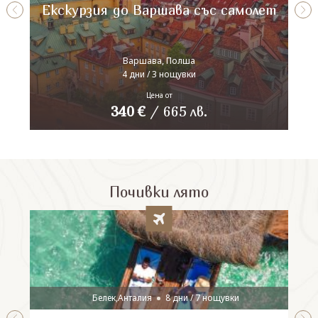
Екскурзия до Варшава със самолет
Варшава, Полша
4 дни / 3 нощувки
Цена от
340
€
/
665
лв.
Почивки лято
Белек,Анталия
8 дни / 7 нощувки