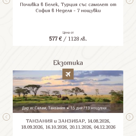
Почивка в Белек, Турция със самолет от
П
София в Неделя - 7 нощувки
Цена от
577
€
/
1128
лв.
Екзотика
Дар ес Салам, Танзания
15 дни / 13 нощувки
ТАНЗАНИЯ и ЗАНЗИБАР, 14.08.2026,
Шри
18.09.2026, 16.10.2026, 20.11.2026, 04.12.2026