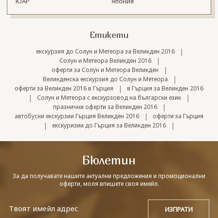
ЮАР
Япония
Етикети
|
екскурзия до Солун и Метеора за Великден 2016
|
Солун и Метеора Великден 2016
|
оферти за Солун и Метеора Великден
|
Великденска екскурзия до Солун и Метеора
|
оферти за Великден 2016 в Гърция
в Гърция за Великден 2016
|
|
Солун и Метеора с екскурзовод на български език
|
празнични оферти за Великден 2016
|
автобусни екскурзии Гърция Великден 2016
оферти за Гърция
|
|
екскуризии до Гърция за Великден 2016
Бюлетин
За да получавате нашите актуални предложения и промоционални
оферти, моля впишете своя имейл.