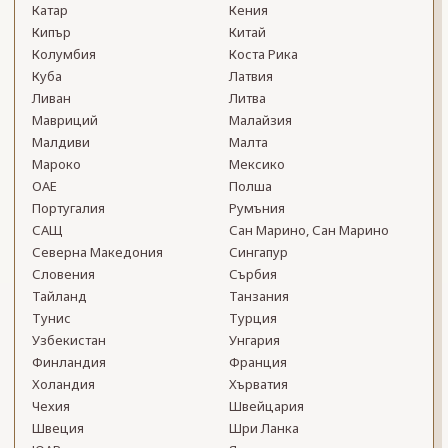
Катар
Кения
Кипър
Китай
Колумбия
Коста Рика
Куба
Латвия
Ливан
Литва
Мавриций
Малайзия
Малдиви
Малта
Мароко
Мексико
ОАЕ
Полша
Португалия
Румъния
САЩ
Сан Марино, Сан Марино
Северна Македония
Сингапур
Словения
Сърбия
Тайланд
Танзания
Тунис
Турция
Узбекистан
Унгария
Финландия
Франция
Холандия
Хърватия
Чехия
Швейцария
Швеция
Шри Ланка