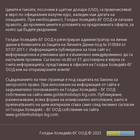
Цените и таксите, посочени в щатски долари (USD), се преизчисляват
в евро по официалния валутен курс, валиден към датата на
плащането. При необходимост, Голдън Холидейз-БГ ООД си запазва
правото, да променя цените и условията на предложената оферта, за
което ще бъдете уведомени.
Голдън Холидейз-БГ ООД е регистриран администратор на лични
данни в Комисията за Защита на Личните Данни под № 310584 от
07.07.2011 г. Информацията публикувана на този сайт е с
информационна и рекламна цел и е възможно междувременно да са
настъпили промени. Съгласно чл.80 от ЗТ достоверна и вярна се
счита информацията, представена в офисите на Голдън Холидейз-БГ
ООД или на оторизираните агенти!
Съдържанието на тези страници е под защитата на Закона за
авторското право. При използване на информация от сайта е
задължително позоваването на Голдън Холидейз – БГ ООД
собственик на сайта www.goldenholidays-bg.com. Публикуване,
размножаване, всяка форма на комерсиално използване, както и
препечатването на цели материали става само след писмено съгласие
от Голдън Холидейз – БГ ООД собственик на сайта
www.goldenholidays-bg.com.
Голдън Холидейз-БГ ООД © 2023