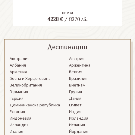
Цена от
4228
€
/
8270
лв.
Дестинации
Австралия
Австрия
Албания
Аржентина
Армения
Белгия
Босна и Херцеговина
Бразилия
Великобритания
Виетнам
Германия
Грузия
Гърция
Дания
Доминиканска република
Египет
Естония
Индия
Индонезия
Ирландия
Исландия
Испания
Италия
Йордания