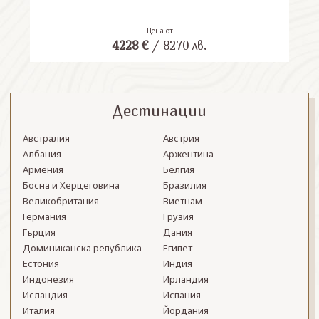
Цена от
4228
€
/
8270
лв.
Дестинации
Австралия
Австрия
Албания
Аржентина
Армения
Белгия
Босна и Херцеговина
Бразилия
Великобритания
Виетнам
Германия
Грузия
Гърция
Дания
Доминиканска република
Египет
Естония
Индия
Индонезия
Ирландия
Исландия
Испания
Италия
Йордания