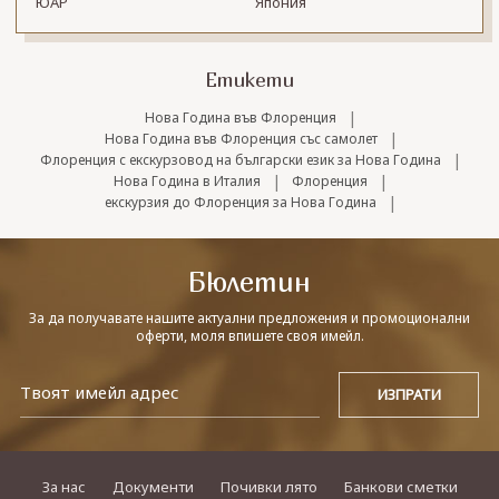
ЮАР
Япония
Етикети
|
Нова Година във Флоренция
|
Нова Година във Флоренция със самолет
|
Флоренция с екскурзовод на български език за Нова Година
|
|
Нова Година в Италия
Флоренция
|
екскурзия до Флоренция за Нова Година
Бюлетин
За да получавате нашите актуални предложения и промоционални
оферти, моля впишете своя имейл.
За нас
Документи
Почивки лято
Банкови сметки