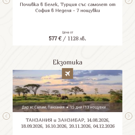
Почивка в Белек, Турция със самолет от
П
София в Неделя - 7 нощувки
Цена от
577
€
/
1128
лв.
Екзотика
Дар ес Салам, Танзания
15 дни / 13 нощувки
ТАНЗАНИЯ и ЗАНЗИБАР, 14.08.2026,
Шри
18.09.2026, 16.10.2026, 20.11.2026, 04.12.2026