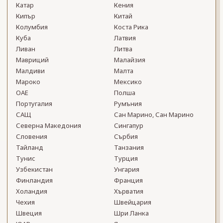
Катар
Кения
Кипър
Китай
Колумбия
Коста Рика
Куба
Латвия
Ливан
Литва
Мавриций
Малайзия
Малдиви
Малта
Мароко
Мексико
ОАЕ
Полша
Португалия
Румъния
САЩ
Сан Марино, Сан Марино
Северна Македония
Сингапур
Словения
Сърбия
Тайланд
Танзания
Тунис
Турция
Узбекистан
Унгария
Финландия
Франция
Холандия
Хърватия
Чехия
Швейцария
Швеция
Шри Ланка