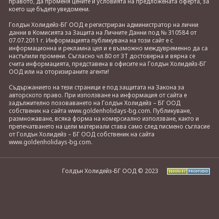
правото, да променя цените и условията на предложената оферта, за
което ще бъдете уведомени.
Голдън Холидейз-БГ ООД е регистриран администратор на лични
данни в Комисията за Защита на Личните Данни под № 310584 от
07.07.2011 г. Информацията публикувана на този сайт е с
информационна и рекламна цел и е възможно междувременно да са
настъпили промени. Съгласно чл.80 от ЗТ достоверна и вярна се
счита информацията, представена в офисите на Голдън Холидейз-БГ
ООД или на оторизираните агенти!
Съдържанието на тези страници е под защитата на Закона за
авторското право. При използване на информация от сайта е
задължително позоваването на Голдън Холидейз – БГ ООД
собственик на сайта www.goldenholidays-bg.com. Публикуване,
размножаване, всяка форма на комерсиално използване, както и
препечатването на цели материали става само след писмено съгласие
от Голдън Холидейз – БГ ООД собственик на сайта
www.goldenholidays-bg.com.
Голдън Холидейз-БГ ООД © 2023