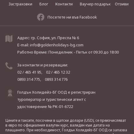
Застраховки
Блог
Контакти
Ваучер подарък
Отзиви
Посетете ни във Facebook
Адрес: гр. София, ул. Преспа № 6
E-mail:
info@goldenholidays-bg.com
Работно Време: Понеделник - Петък
от 09:30 до 18:00
За контакти и резервации:
02 / 465 41 95,
02 / 465 12 32
0893 314 775,
0893 314 776
Голдън Холидейз-БГ ООД е регистриран
туроператор и туристически агент с
удостоверение № РК-01-6722
Цените и таксите, посочени в щатски долари (USD), се преизчисляват
в евро по официалния валутен курс, валиден към датата на
плащането. При необходимост, Голдън Холидейз-БГ ООД си запазва