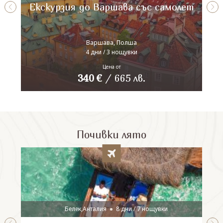
Екскурзия до Варшава със самолет
Варшава, Полша
4 дни / 3 нощувки
Цена от
340
€
/
665
лв.
Почивки лято
Белек,Анталия
8 дни / 7 нощувки