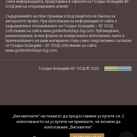
счита информацията, представена в офисите на Голдън Холидейз-БГ
ООД или на оторизираните агенти!
Съдържанието на тези страници е под защитата на Закона за
авторското право. При използване на информация от сайта е
задължително позоваването на Голдън Холидейз – БГ ООД
собственик на сайта www.goldenholidays-bg.com. Публикуване,
размножаване, всяка форма на комерсиално използване, както и
препечатването на цели материали става само след писмено съгласие
от Голдън Холидейз – БГ ООД собственик на сайта
www.goldenholidays-bg.com.
Голдън Холидейз-БГ ООД © 2023
„Бисквитките“ ни помагат да предоставяме услугите си. С
използването на услугите ни приемате, че можем да
използваме „бисквитки“.