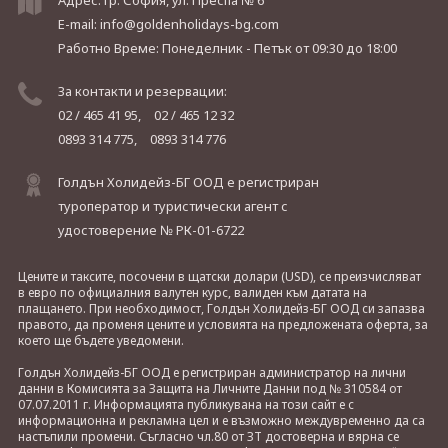
Адрес: гр. София, ул. Преспа № 6
E-mail:
info@goldenholidays-bg.com
Работно Време: Понеделник - Петък
от 09:30 до 18:00
За контакти и резервации:
02 / 465 41 95,
02 / 465 12 32
0893 314 775,
0893 314 776
Голдън Холидейз-БГ ООД е регистриран
туроператор и туристически агент с
удостоверение № РК-01-6722
Цените и таксите, посочени в щатски долари (USD), се преизчисляват
в евро по официалния валутен курс, валиден към датата на
плащането. При необходимост, Голдън Холидейз-БГ ООД си запазва
правото, да променя цените и условията на предложената оферта, за
което ще бъдете уведомени.
Голдън Холидейз-БГ ООД е регистриран администратор на лични
данни в Комисията за Защита на Личните Данни под № 310584 от
07.07.2011 г. Информацията публикувана на този сайт е с
информационна и рекламна цел и е възможно междувременно да са
настъпили промени. Съгласно чл.80 от ЗТ достоверна и вярна се