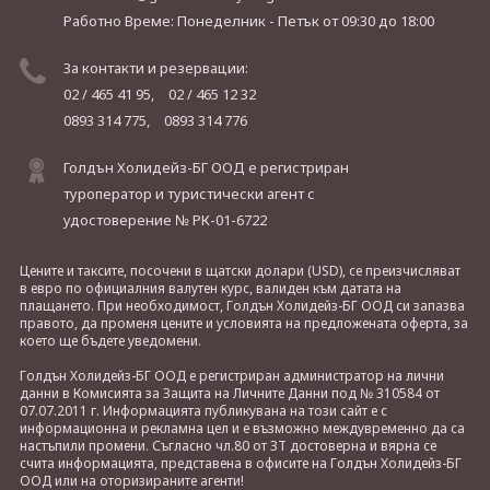
Работно Време: Понеделник - Петък
от 09:30 до 18:00
За контакти и резервации:
02 / 465 41 95,
02 / 465 12 32
0893 314 775,
0893 314 776
Голдън Холидейз-БГ ООД е регистриран
туроператор и туристически агент с
удостоверение № РК-01-6722
Цените и таксите, посочени в щатски долари (USD), се преизчисляват
в евро по официалния валутен курс, валиден към датата на
плащането. При необходимост, Голдън Холидейз-БГ ООД си запазва
правото, да променя цените и условията на предложената оферта, за
което ще бъдете уведомени.
Голдън Холидейз-БГ ООД е регистриран администратор на лични
данни в Комисията за Защита на Личните Данни под № 310584 от
07.07.2011 г. Информацията публикувана на този сайт е с
информационна и рекламна цел и е възможно междувременно да са
настъпили промени. Съгласно чл.80 от ЗТ достоверна и вярна се
счита информацията, представена в офисите на Голдън Холидейз-БГ
ООД или на оторизираните агенти!