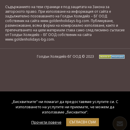
Съдържанието на тези страници е под защитата на Закона за
авторското право. При използване на информация от сайта е
задължително позоваването на Голдън Холидейз – БГ ООД
собственик на сайта www.goldenholidays-bg.com. Публикуване,
размножаване, всяка форма на комерсиално използване, както и
препечатването на цели материали става само след писмено съгласие
от Голдън Холидейз – БГ ООД собственик на сайта
www.goldenholidays-bg.com.
Голдън Холидейз-БГ ООД © 2023
„Бисквитките“ ни помагат да предоставяме услугите си. С
използването на услугите ни приемате, че можем да
използваме „бисквитки“.
Прочети повече
СЪГЛАСЕН СЪМ