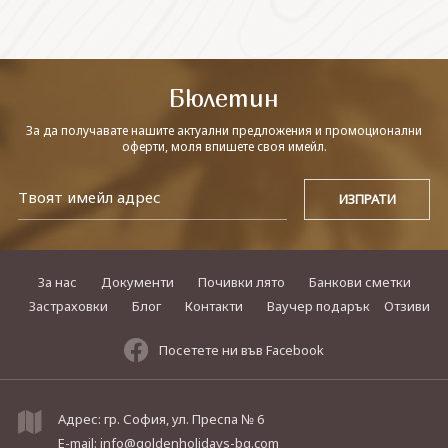
СВЪРЖЕТЕ СЕ С НАС
Бюлетин
За да получавате нашите актуални предложения и промоционални
оферти, моля впишете своя имейл.
За нас
Документи
Почивки лято
Банкови сметки
Застраховки
Блог
Контакти
Ваучер подарък
Отзиви
Посетете ни във Facebook
Адрес: гр. София, ул. Преспа № 6
E-mail:
info@goldenholidays-bg.com