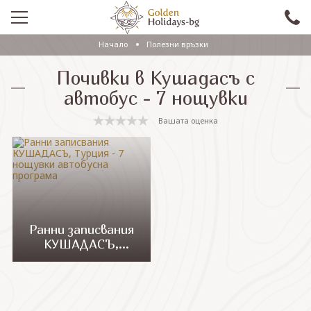
Начало
Полезни връзки
ПРОМО
Почивки в Кушадасъ с
EКСКУРЗИИ СЪС САМОЛЕТ
автобус - 7 нощувки
ЕКСКУРЗИИ С АВТОБУС
Вашата оценка
САМОЛЕТНИ ПОЧИВКИ
ПОЧИВКИ С АВТОБУС
ПРАЗНИЦИ
ЕКЗОТИКА
Ранни записвания
КУШАДАСЪ,
КРУИЗИ
Турция - 7 нощувки
автобусна
програма
Проверка на резервация