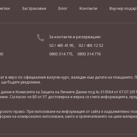
метки
Застраховки
Блог
Контакти
Ваучер подар
За контакти и резервации:
02 / 465 41 95,
02 / 465 12 32
00
0893 314 775,
0893 314 776
яват в евро по официалния валутен курс, валиден към датата на плащането
о ще бъдете уведомени.
анни в Комисията за Защита на Личните Данни под № 310584 от 07.07.2011
ни. Съгласно чл.80 от ЗТ достоверна и вярна се счита информацията, пре
орското право. При използване на информация от сайта е задължително по
орма на комерсиално използване, както и препечатването на цели материа