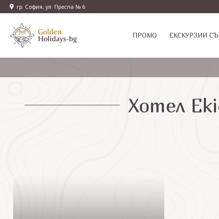
гр. София, ул. Преспа № 6
ПРОМО
EКСКУРЗИИ СЪ
Хотел Eki