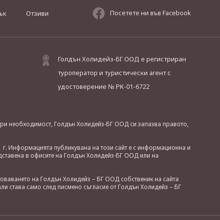
Посетете ни във Facebook
ък
Отзиви
Голдън Холидейз-БГ ООД е регистриран
туроператор и туристически агент с
удостоверение № РК-01-6722
. При необходимост, Голдън Холидейз-БГ ООД си запазва правото,
 г. Информацията публикувана на този сайт е с информационна и
дставена в офисите на Голдън Холидейз-БГ ООД или на
зоваването на Голдън Холидейз – БГ ООД собственик на сайта
ли става само след писмено съгласие от Голдън Холидейз – БГ