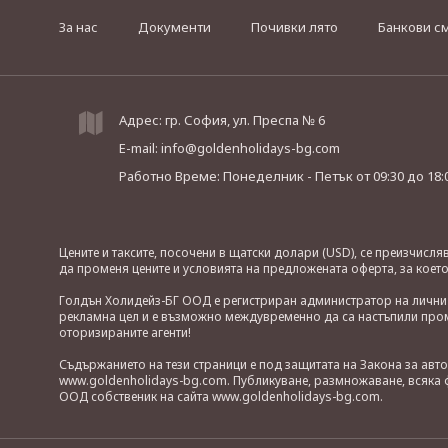
За нас
Документи
Почивки лято
Банкови с
Адрес: гр. София, ул. Преспа № 6
E-mail:
info@goldenholidays-bg.com
Работно Време: Понеделник - Петък
от 09:30 до 18:
Цените и таксите, посочени в щатски долари (USD), се преизчисл
да променя цените и условията на предложената оферта, за коет
Голдън Холидейз-БГ ООД е регистриран администратор на лични д
рекламна цел и е възможно междувременно да са настъпили проме
оторизираните агенти!
Съдържанието на тези страници е под защитата на Закона за авт
www.goldenholidays-bg.com. Публикуване, размножаване, всяка ф
ООД собственик на сайта www.goldenholidays-bg.com.