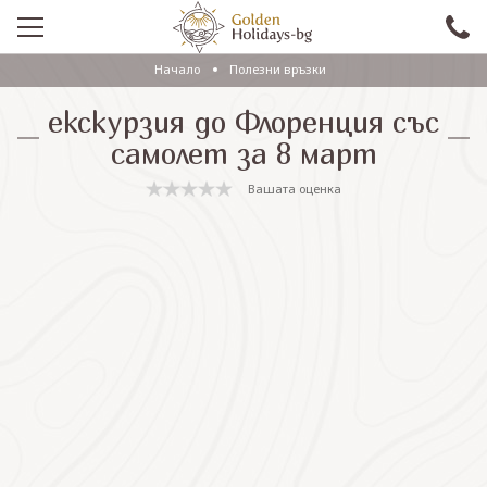
Начало
Полезни връзки
ПРОМО
екскурзия до Флоренция със
EКСКУРЗИИ СЪС САМОЛЕТ
самолет за 8 март
ЕКСКУРЗИИ С АВТОБУС
Вашата оценка
САМОЛЕТНИ ПОЧИВКИ
ПОЧИВКИ С АВТОБУС
ПРАЗНИЦИ
ЕКЗОТИКА
КРУИЗИ
Проверка на резервация