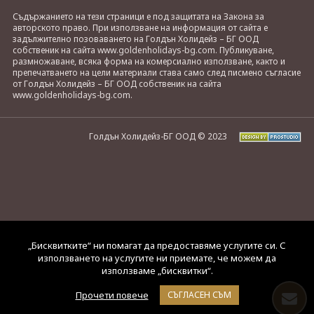
Съдържанието на тези страници е под защитата на Закона за
авторското право. При използване на информация от сайта е
задължително позоваването на Голдън Холидейз – БГ ООД
собственик на сайта www.goldenholidays-bg.com. Публикуване,
размножаване, всяка форма на комерсиално използване, както и
препечатването на цели материали става само след писмено съгласие
от Голдън Холидейз – БГ ООД собственик на сайта
www.goldenholidays-bg.com.
Голдън Холидейз-БГ ООД © 2023
„Бисквитките“ ни помагат да предоставяме услугите си. С
използването на услугите ни приемате, че можем да
използваме „бисквитки“.
Прочети повече
СЪГЛАСЕН СЪМ