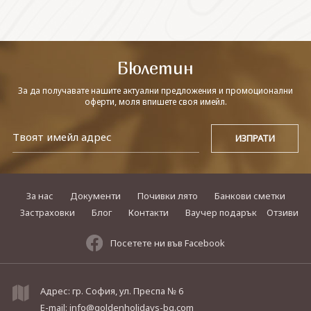
СВЪРЖЕТЕ СЕ С НАС
Бюлетин
За да получавате нашите актуални предложения и промоционални
оферти, моля впишете своя имейл.
За нас
Документи
Почивки лято
Банкови сметки
Застраховки
Блог
Контакти
Ваучер подарък
Отзиви
Посетете ни във Facebook
Адрес: гр. София, ул. Преспа № 6
E-mail:
info@goldenholidays-bg.com