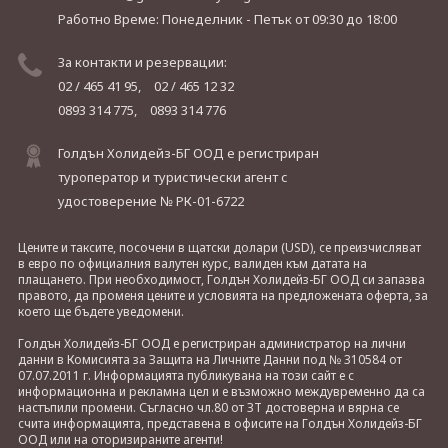
Работно Време: Понеделник - Петък
от 09:30 до 18:00
За контакти и резервации:
02 / 465 41 95,
02 / 465 12 32
0893 314 775,
0893 314 776
Голдън Холидейз-БГ ООД е регистриран
туроператор и туристически агент с
удостоверение № РК-01-6722
Цените и таксите, посочени в щатски долари (USD), се преизчисляват
в евро по официалния валутен курс, валиден към датата на
плащането. При необходимост, Голдън Холидейз-БГ ООД си запазва
правото, да променя цените и условията на предложената оферта, за
което ще бъдете уведомени.
Голдън Холидейз-БГ ООД е регистриран администратор на лични
данни в Комисията за Защита на Личните Данни под № 310584 от
07.07.2011 г. Информацията публикувана на този сайт е с
информационна и рекламна цел и е възможно междувременно да са
настъпили промени. Съгласно чл.80 от ЗТ достоверна и вярна се
счита информацията, представена в офисите на Голдън Холидейз-БГ
ООД или на оторизираните агенти!