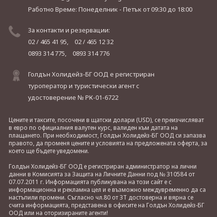
Работно Време: Понеделник - Петък
от 09:30 до 18:00
За контакти и резервации:
02 / 465 41 95,
02 / 465 12 32
0893 314 775,
0893 314 776
Голдън Холидейз-БГ ООД е регистриран
туроператор и туристически агент с
удостоверение № РК-01-6722
Цените и таксите, посочени в щатски долари (USD), се преизчисляват
в евро по официалния валутен курс, валиден към датата на
плащането. При необходимост, Голдън Холидейз-БГ ООД си запазва
правото, да променя цените и условията на предложената оферта, за
което ще бъдете уведомени.
Голдън Холидейз-БГ ООД е регистриран администратор на лични
данни в Комисията за Защита на Личните Данни под № 310584 от
07.07.2011 г. Информацията публикувана на този сайт е с
информационна и рекламна цел и е възможно междувременно да са
настъпили промени. Съгласно чл.80 от ЗТ достоверна и вярна се
счита информацията, представена в офисите на Голдън Холидейз-БГ
ООД или на оторизираните агенти!