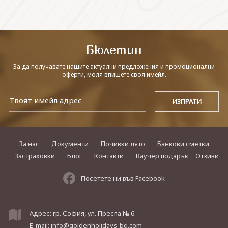
СВЪРЖЕТЕ СЕ С НАС
Бюлетин
За да получавате нашите актуални предложения и промоционални
оферти, моля впишете своя имейл.
За нас
Документи
Почивки лято
Банкови сметки
Застраховки
Блог
Контакти
Ваучер подарък
Отзиви
Посетете ни във Facebook
Адрес: гр. София, ул. Преспа № 6
E-mail:
info@goldenholidays-bg.com