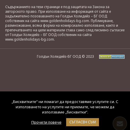
Съдържанието на тези страници е под защитата на Закона за
авторското право. При използване на информация от сайта е
задължително позоваването на Голдън Холидейз – БГ ООД
собственик на сайта www.goldenholidays-bg.com. Публикуване,
размножаване, всяка форма на комерсиално използване, както и
препечатването на цели материали става само след писмено съгласие
от Голдън Холидейз – БГ ООД собственик на сайта
www.goldenholidays-bg.com.
Голдън Холидейз-БГ ООД © 2023
„Бисквитките“ ни помагат да предоставяме услугите си. С
използването на услугите ни приемате, че можем да
използваме „бисквитки“.
Прочети повече
СЪГЛАСЕН СЪМ