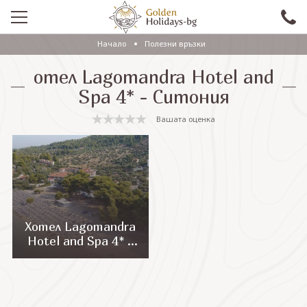
Начало
Полезни връзки
ПРОМО
отел Lagomandra Hotel and
EКСКУРЗИИ СЪС САМОЛЕТ
Spa 4* - Ситония
ЕКСКУРЗИИ С АВТОБУС
Вашата оценка
САМОЛЕТНИ ПОЧИВКИ
ПОЧИВКИ С АВТОБУС
ПРАЗНИЦИ
ЕКЗОТИКА
Хотел Lagomandra
Hotel and Spa 4* -
КРУИЗИ
Ситония
Проверка на резервация