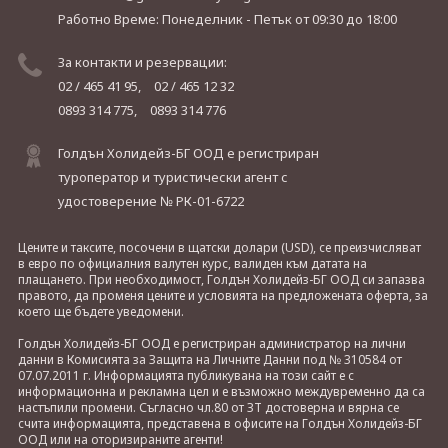
Работно Време: Понеделник - Петък
от 09:30 до 18:00
За контакти и резервации:
02 / 465 41 95,
02 / 465 12 32
0893 314 775,
0893 314 776
Голдън Холидейз-БГ ООД е регистриран
туроператор и туристически агент с
удостоверение № РК-01-6722
Цените и таксите, посочени в щатски долари (USD), се преизчисляват
в евро по официалния валутен курс, валиден към датата на
плащането. При необходимост, Голдън Холидейз-БГ ООД си запазва
правото, да променя цените и условията на предложената оферта, за
което ще бъдете уведомени.
Голдън Холидейз-БГ ООД е регистриран администратор на лични
данни в Комисията за Защита на Личните Данни под № 310584 от
07.07.2011 г. Информацията публикувана на този сайт е с
информационна и рекламна цел и е възможно междувременно да са
настъпили промени. Съгласно чл.80 от ЗТ достоверна и вярна се
счита информацията, представена в офисите на Голдън Холидейз-БГ
ООД или на оторизираните агенти!