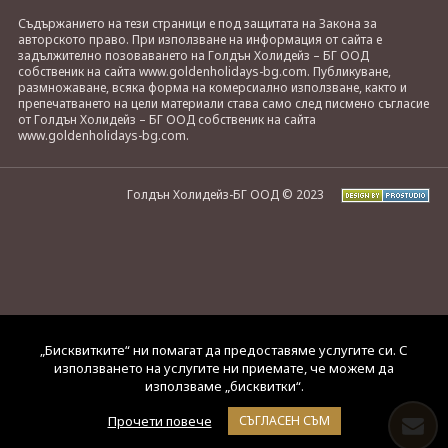
Съдържанието на тези страници е под защитата на Закона за
авторското право. При използване на информация от сайта е
задължително позоваването на Голдън Холидейз – БГ ООД
собственик на сайта www.goldenholidays-bg.com. Публикуване,
размножаване, всяка форма на комерсиално използване, както и
препечатването на цели материали става само след писмено съгласие
от Голдън Холидейз – БГ ООД собственик на сайта
www.goldenholidays-bg.com.
Голдън Холидейз-БГ ООД © 2023
„Бисквитките“ ни помагат да предоставяме услугите си. С
използването на услугите ни приемате, че можем да
използваме „бисквитки“.
Прочети повече
СЪГЛАСЕН СЪМ