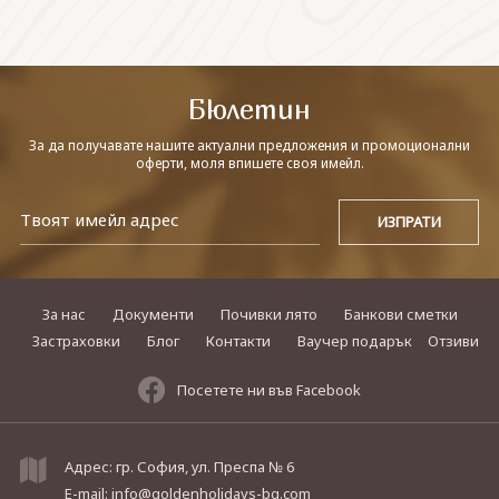
СВЪРЖЕТЕ СЕ С НАС
Бюлетин
За да получавате нашите актуални предложения и промоционални
оферти, моля впишете своя имейл.
За нас
Документи
Почивки лято
Банкови сметки
Застраховки
Блог
Контакти
Ваучер подарък
Отзиви
Посетете ни във Facebook
Адрес: гр. София, ул. Преспа № 6
E-mail:
info@goldenholidays-bg.com