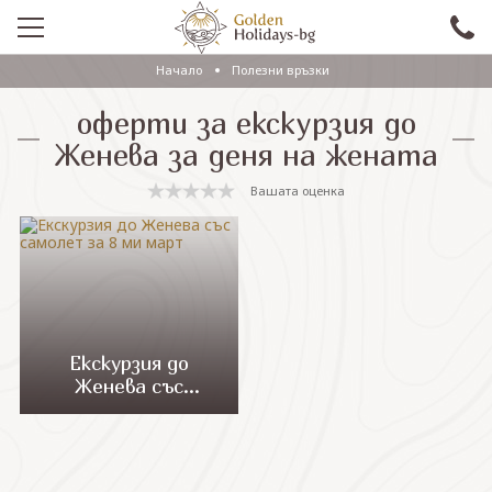
Начало
Полезни връзки
ПРОМО
оферти за екскурзия до
EКСКУРЗИИ СЪС САМОЛЕТ
Женева за деня на жената
ЕКСКУРЗИИ С АВТОБУС
Вашата оценка
САМОЛЕТНИ ПОЧИВКИ
ПОЧИВКИ С АВТОБУС
ПРАЗНИЦИ
ЕКЗОТИКА
Екскурзия до
Женева със
КРУИЗИ
самолет за 8 ми
март
Проверка на резервация