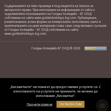
Съдържанието на тези страници е под защитата на Закона за
авторското право. При използване на информация от сайта е
задължително позоваването на Голдън Холидейз – БГ ООД
собственик на сайта www.goldenholidays-bg.com. Публикуване,
размножаване, всяка форма на комерсиално използване, както и
препечатването на цели материали става само след писмено съгласие
от Голдън Холидейз – БГ ООД собственик на сайта
www.goldenholidays-bg.com.
Голдън Холидейз-БГ ООД © 2023
„Бисквитките“ ни помагат да предоставяме услугите си. С
използването на услугите ни приемате, че можем да
използваме „бисквитки“.
Прочети повече
СЪГЛАСЕН СЪМ