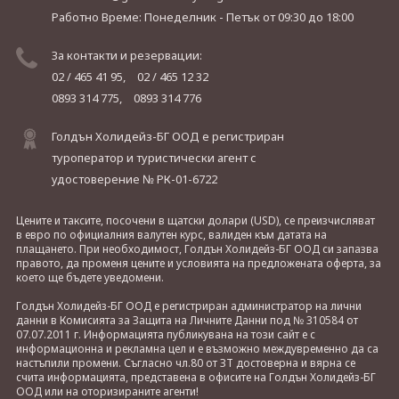
Работно Време: Понеделник - Петък
от 09:30 до 18:00
За контакти и резервации:
02 / 465 41 95,
02 / 465 12 32
0893 314 775,
0893 314 776
Голдън Холидейз-БГ ООД е регистриран
туроператор и туристически агент с
удостоверение № РК-01-6722
Цените и таксите, посочени в щатски долари (USD), се преизчисляват
в евро по официалния валутен курс, валиден към датата на
плащането. При необходимост, Голдън Холидейз-БГ ООД си запазва
правото, да променя цените и условията на предложената оферта, за
което ще бъдете уведомени.
Голдън Холидейз-БГ ООД е регистриран администратор на лични
данни в Комисията за Защита на Личните Данни под № 310584 от
07.07.2011 г. Информацията публикувана на този сайт е с
информационна и рекламна цел и е възможно междувременно да са
настъпили промени. Съгласно чл.80 от ЗТ достоверна и вярна се
счита информацията, представена в офисите на Голдън Холидейз-БГ
ООД или на оторизираните агенти!