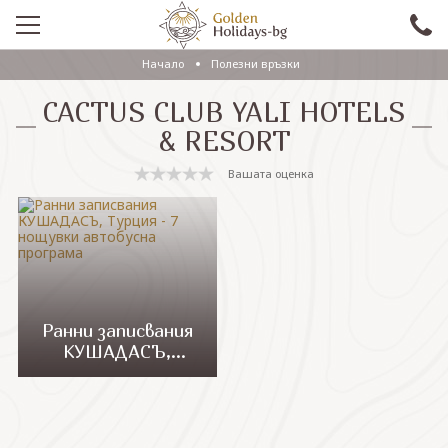
Начало
Полезни връзки
ПРОМО
CACTUS CLUB YALI HOTELS
EКСКУРЗИИ СЪС САМОЛЕТ
& RESORT
ЕКСКУРЗИИ С АВТОБУС
Вашата оценка
САМОЛЕТНИ ПОЧИВКИ
ПОЧИВКИ С АВТОБУС
ПРАЗНИЦИ
ЕКЗОТИКА
Ранни записвания
КУШАДАСЪ,
КРУИЗИ
Турция - 7 нощувки
автобусна
програма
Проверка на резервация