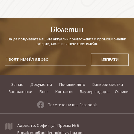
СВЪРЖЕТЕ СЕ С НАС
Бюлетин
За да получавате нашите актуални предложения и промоционални
оферти, моля впишете своя имейл.
За нас
Документи
Почивки лято
Банкови сметки
Застраховки
Блог
Контакти
Ваучер подарък
Отзиви
Посетете ни във Facebook
Адрес: гр. София, ул. Преспа № 6
E-mail:
info@goldenholidays-bg.com