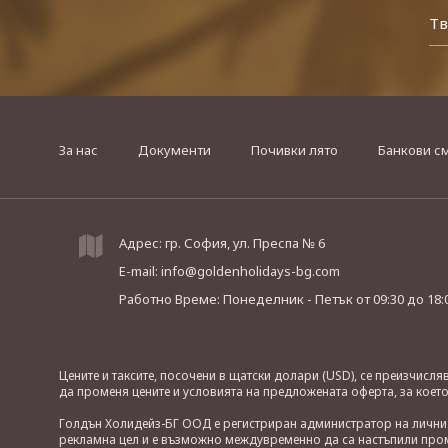
За нас
Документи
Почивки лято
Банкови с
Адрес: гр. София, ул. Преспа № 6
E-mail:
info@goldenholidays-bg.com
Работно Време: Понеделник - Петък
от 09:30 до 18:
Цените и таксите, посочени в щатски долари (USD), се преизчисл
да променя цените и условията на предложената оферта, за коет
Голдън Холидейз-БГ ООД е регистриран администратор на лични д
рекламна цел и е възможно междувременно да са настъпили проме