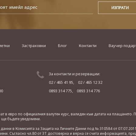
метки
Застраховки
Блог
Контакти
Ваучер подар
За контакти и резервации:
02 / 465 41 95,
02 / 465 12 32
00
0893 314 775,
0893 314 776
яват в евро по официалния валутен курс, валиден към датата на плащането
о ще бъдете уведомени.
анни в Комисията за Защита на Личните Данни под № 310584 от 07.07.2011
ни. Съгласно чл.80 от ЗТ достоверна и вярна се счита информацията, пре