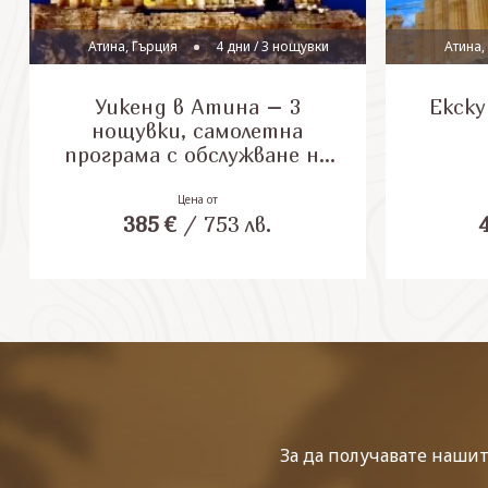
Атина, Гърция
4 дни / 3 нощувки
Атина,
Уикенд в Атина – 3
Екску
нощувки, самолетна
програма с обслужване на
български език!
Цена от
385
€
/
753
лв.
За да получавате наши