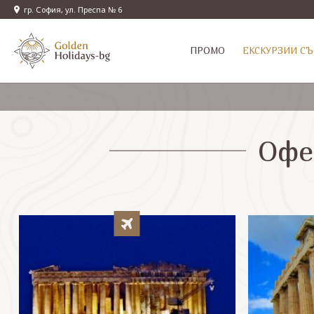
гр. София, ул. Преспа № 6
ПРОМО
EКСКУРЗИИ СЪ
Офе