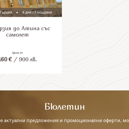
 Гърция
4 дни / 3 нощувки
рзия до Атина със
самолет
Цена от
460
€
/
900
лв.
Бюлетин
те актуални предложения и промоционални оферти, мо