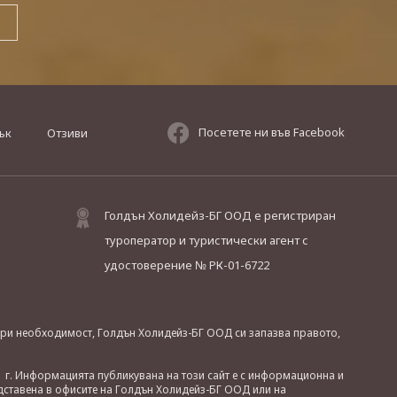
Посетете ни във Facebook
ък
Отзиви
Голдън Холидейз-БГ ООД е регистриран
туроператор и туристически агент с
удостоверение № РК-01-6722
. При необходимост, Голдън Холидейз-БГ ООД си запазва правото,
 г. Информацията публикувана на този сайт е с информационна и
дставена в офисите на Голдън Холидейз-БГ ООД или на