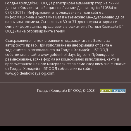
Голдън Холидейз-БГ ООД е регистриран администратор на лични
данни в Комисията за Защита на Личните Данни под № 310584 от
07.07.2011 г. Информацията публикувана на този сайт е с
информационна и рекламна цел и е възможно междувременно да са
настъпили промени. Съгласно чл.80 от ЗТ достоверна и вярна се
счита информацията, представена в офисите на Голдън Холидейз-БГ
ООД или на оторизираните агенти!
Съдържанието на тези страници е под защитата на Закона за
авторското право. При използване на информация от сайта е
задължително позоваването на Голдън Холидейз – БГ ООД
собственик на сайта www.goldenholidays-bg.com. Публикуване,
размножаване, всяка форма на комерсиално използване, както и
препечатването на цели материали става само след писмено съгласие
от Голдън Холидейз – БГ ООД собственик на сайта
www.goldenholidays-bg.com.
Голдън Холидейз-БГ ООД © 2023