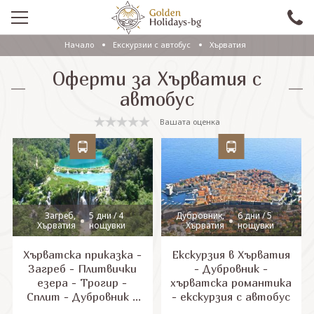
Начало
Екскурзии с автобус
Хърватия
ПРОМО
Оферти за Хърватия с
EКСКУРЗИИ СЪС САМОЛЕТ
автобус
ЕКСКУРЗИИ С АВТОБУС
Вашата оценка
САМОЛЕТНИ ПОЧИВКИ
ПОЧИВКИ С АВТОБУС
ПРАЗНИЦИ
Загреб,
5 дни / 4
Дубровник,
6 дни / 5
Хърватия
нощувки
Хърватия
нощувки
ЕКЗОТИКА
Хърватска приказка -
Екскурзия в Хърватия
КРУИЗИ
Загреб - Плитвички
- Дубровник -
езера - Трогир -
хърватска романтика
Сплит - Дубровник -
- екскурзия с автобус
Проверка на резервация
екскурзия с автобус