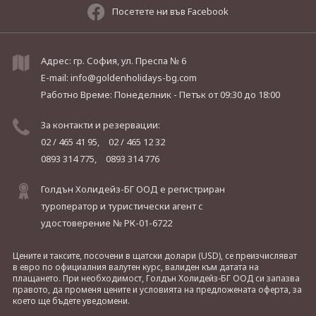
Посетете ни във Facebook
Адрес: гр. София, ул. Преспа № 6
E-mail:
info@goldenholidays-bg.com
Работно Време: Понеделник - Петък
от 09:30 до 18:00
За контакти и резервации:
02 / 465 41 95,
02 / 465 12 32
0893 314 775,
0893 314 776
Голдън Холидейз-БГ ООД е регистриран
туроператор и туристически агент с
удостоверение № РК-01-6722
Цените и таксите, посочени в щатски долари (USD), се преизчисляват
в евро по официалния валутен курс, валиден към датата на
плащането. При необходимост, Голдън Холидейз-БГ ООД си запазва
правото, да променя цените и условията на предложената оферта, за
което ще бъдете уведомени.