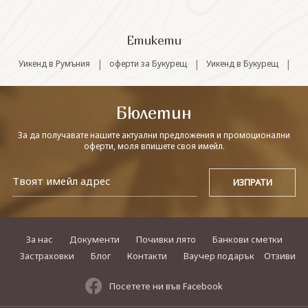
СВЪРЖЕТЕ СЕ С НАС
Етикети
|
|
|
Уикенд в Румъния
оферти за Букурещ
Уикенд в Букурещ
Бюлетин
За да получавате нашите актуални предложения и промоционални
оферти, моля впишете своя имейл.
За нас
Документи
Почивки лято
Банкови сметки
Застраховки
Блог
Контакти
Ваучер подарък
Отзиви
Посетете ни във Facebook