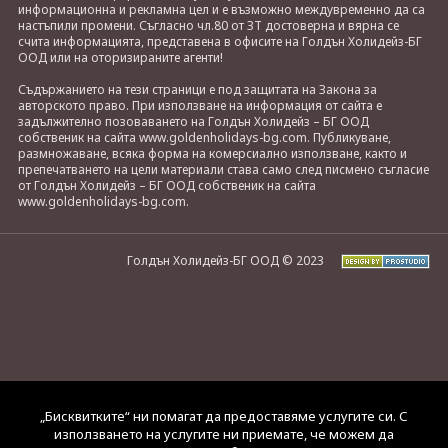
информационна и рекламна цел и е възможно междувременно да са
настъпили промени. Съгласно чл.80 от ЗТ достоверна и вярна се
счита информацията, представена в офисите на Голдън Холидейз-БГ
ООД или на оторизираните агенти!
Съдържанието на тези страници е под защитата на Закона за
авторското право. При използване на информация от сайта е
задължително позоваването на Голдън Холидейз – БГ ООД
собственик на сайта www.goldenholidays-bg.com. Публикуване,
размножаване, всяка форма на комерсиално използване, както и
препечатването на цели материали става само след писмено съгласие
от Голдън Холидейз – БГ ООД собственик на сайта
www.goldenholidays-bg.com.
Голдън Холидейз-БГ ООД © 2023
„Бисквитките“ ни помагат да предоставяме услугите си. С
използването на услугите ни приемате, че можем да