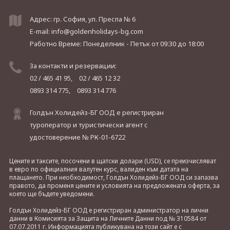
Адрес: гр. София, ул. Преспа № 6
E-mail:
info@goldenholidays-bg.com
Работно Време: Понеделник - Петък
от 09:30 до 18:00
За контакти и резервации:
02 / 465 41 95,
02 / 465 12 32
0893 314 775,
0893 314 776
Голдън Холидейз-БГ ООД е регистриран
туроператор и туристически агент с
удостоверение № РК-01-6722
Цените и таксите, посочени в щатски долари (USD), се преизчисляват
в евро по официалния валутен курс, валиден към датата на
плащането. При необходимост, Голдън Холидейз-БГ ООД си запазва
правото, да променя цените и условията на предложената оферта, за
което ще бъдете уведомени.
Голдън Холидейз-БГ ООД е регистриран администратор на лични
данни в Комисията за Защита на Личните Данни под № 310584 от
07.07.2011 г. Информацията публикувана на този сайт е с