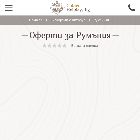
Начало
Екскурзии с автобус
Румъния
ПРОМО
Оферти за Румъния
EКСКУРЗИИ СЪС САМОЛЕТ
Вашата оценка
ЕКСКУРЗИИ С АВТОБУС
САМОЛЕТНИ ПОЧИВКИ
ПОЧИВКИ С АВТОБУС
ПРАЗНИЦИ
ЕКЗОТИКА
КРУИЗИ
Проверка на резервация