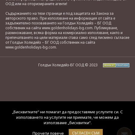
ООД или на оторизираните агенти!
Съдържанието на тези страници е под защитата на Закона за
авторското право. При използване на информация от сайта е
задължително позоваването на Голдън Холидейз – БГ ООД
собственик на сайта www.goldenholidays-bg.com. Публикуване,
размножаване, всяка форма на комерсиално използване, както и
препечатването на цели материали става само след писмено съгласие
от Голдън Холидейз – БГ ООД собственик на сайта
www.goldenholidays-bg.com.
Голдън Холидейз-БГ ООД © 2023
„Бисквитките“ ни помагат да предоставяме услугите си. С
използването на услугите ни приемате, че можем да
използваме „бисквитки“.
Прочети повече
СЪГЛАСЕН СЪМ