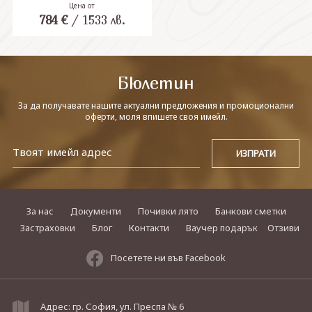
Цена от
784
€
/
1533
лв.
СВЪРЖЕТЕ СЕ С НАС
Бюлетин
За да получавате нашите актуални предложения и промоционални
оферти, моля впишете своя имейл.
За нас
Документи
Почивки лято
Банкови сметки
Застраховки
Блог
Контакти
Ваучер подарък
Отзиви
Посетете ни във Facebook
Адрес: гр. София, ул. Преспа № 6