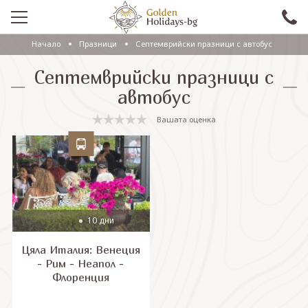
Начало
Празници
Септемврийски празници с автобус
ПРОМО
Септемврийски празници с
EКСКУРЗИИ СЪС САМОЛЕТ
автобус
ЕКСКУРЗИИ С АВТОБУС
Вашата оценка
САМОЛЕТНИ ПОЧИВКИ
ПОЧИВКИ С АВТОБУС
ПРАЗНИЦИ
10 дни
ЕКЗОТИКА
Цяла Италия: Венеция
КРУИЗИ
- Рим - Неапол -
Флоренция
Проверка на резервация