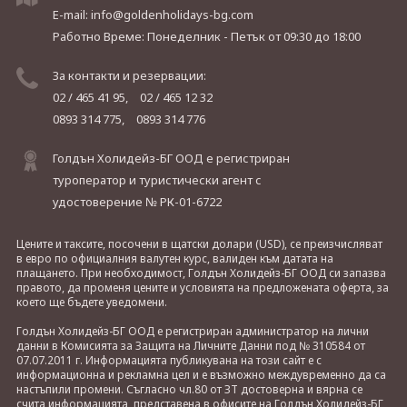
E-mail:
info@goldenholidays-bg.com
Работно Време: Понеделник - Петък
от 09:30 до 18:00
За контакти и резервации:
02 / 465 41 95,
02 / 465 12 32
0893 314 775,
0893 314 776
Голдън Холидейз-БГ ООД е регистриран
туроператор и туристически агент с
удостоверение № РК-01-6722
Цените и таксите, посочени в щатски долари (USD), се преизчисляват
в евро по официалния валутен курс, валиден към датата на
плащането. При необходимост, Голдън Холидейз-БГ ООД си запазва
правото, да променя цените и условията на предложената оферта, за
което ще бъдете уведомени.
Голдън Холидейз-БГ ООД е регистриран администратор на лични
данни в Комисията за Защита на Личните Данни под № 310584 от
07.07.2011 г. Информацията публикувана на този сайт е с
информационна и рекламна цел и е възможно междувременно да са
настъпили промени. Съгласно чл.80 от ЗТ достоверна и вярна се
счита информацията, представена в офисите на Голдън Холидейз-БГ