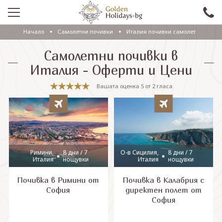
Начало
Самолетни почивки
Италия почивки самолет
ПРОМО
Самолетни почивки в
EКСКУРЗИИ СЪС САМОЛЕТ
Италия - Оферти и Цени
ЕКСКУРЗИИ С АВТОБУС
Вашата оценка
5
от
2
гласа
САМОЛЕТНИ ПОЧИВКИ
ПОЧИВКИ С АВТОБУС
ПРАЗНИЦИ
Римини,
8 дни / 7
О-в Сицилия,
8 дни / 7
Италия
нощувки
Италия
нощувки
ЕКЗОТИКА
Почивка в Римини от
Почивка в Калабрия с
КРУИЗИ
София
директен полет от
София
Проверка на резервация