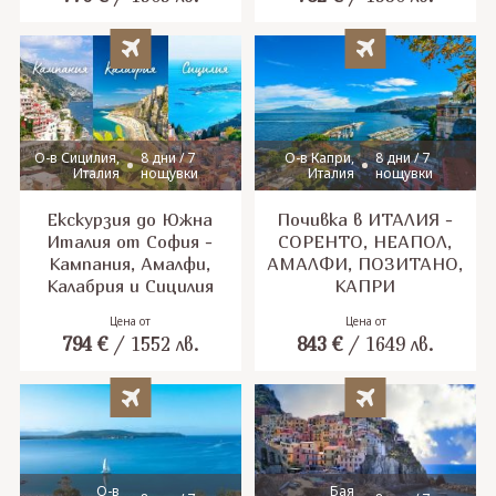
О-в Сицилия,
8 дни / 7
О-в Капри,
8 дни / 7
Италия
нощувки
Италия
нощувки
Екскурзия до Южна
Почивка в ИТАЛИЯ -
Италия от София -
СОРЕНТО, НЕАПОЛ,
Кампания, Амалфи,
АМАЛФИ, ПОЗИТАНО,
Калабрия и Сицилия
КАПРИ
Цена от
Цена от
794
€
/
1552
лв.
843
€
/
1649
лв.
О-в
Бая