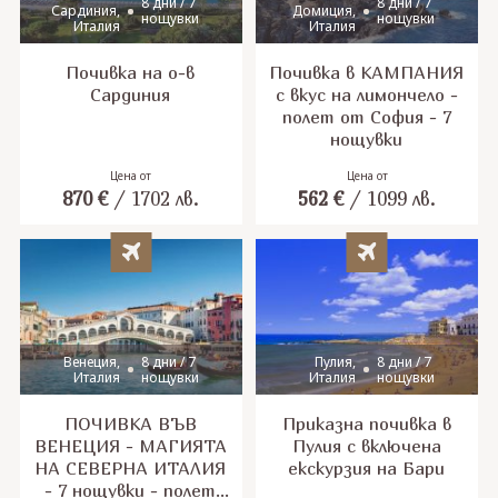
8 дни / 7
8 дни / 7
Сардиния,
Домиция,
нощувки
нощувки
Италия
Италия
Почивка на о-в
Почивка в КАМПАНИЯ
Сардиния
с вкус на лимончело -
полет от София - 7
нощувки
Цена от
Цена от
870
€
/
1702
лв.
562
€
/
1099
лв.
Венеция,
8 дни / 7
Пулия,
8 дни / 7
Италия
нощувки
Италия
нощувки
ПОЧИВКА ВЪВ
Приказна почивка в
ВЕНЕЦИЯ - МАГИЯТА
Пулия с включена
НА СЕВЕРНА ИТАЛИЯ
екскурзия на Бари
- 7 нощувки - полет