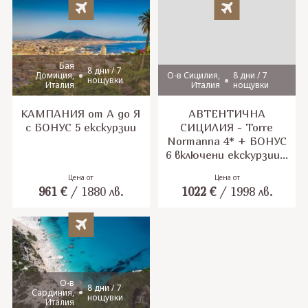
Бая
8 дни / 7
Домиция,
О-в Сицилия,
8 дни / 7
нощувки
Италия
Италия
нощувки
КАМПАНИЯ от А до Я
АВТЕНТИЧНА
с БОНУС 5 екскурзии
СИЦИЛИЯ - Torre
Normanna 4* + БОНУС
6 включени екскурзии -
полет от София
Цена от
Цена от
961
€
/
1880
лв.
1022
€
/
1998
лв.
О-в
8 дни / 7
Сардиния,
нощувки
Италия