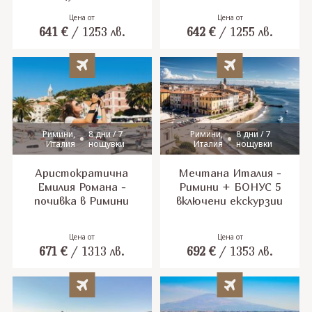
от София
Цена от
Цена от
641
€
/
1253
лв.
642
€
/
1255
лв.
Римини,
8 дни / 7
Римини,
8 дни / 7
Италия
нощувки
Италия
нощувки
Аристократична
Мечтана Италия -
Емилия Романа -
Римини + БОНУС 5
почивка в Римини
включени екскурзии
Цена от
Цена от
671
€
/
1313
лв.
692
€
/
1353
лв.