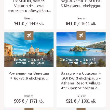
РИМИНИ, хотел
Базиликата + БОНУС
Vittoria 4* - със
6 включени екскурзии
самолет и обслужване
на български език!
Цена от
Цена от
Гарантирани места!
741
€
/
1449
лв.
841
€
/
1644
лв.
Венеция,
8 дни / 7
О-в Сицилия,
8 дни / 7
Италия
нощувки
Италия
нощувки
Романтична Венеция
Загадъчна Сицилия +
+ бонус 6 екскурзии
БОНУС 3 екскурзии -
Athena Resort Village
4* Superior полет от
София
Цена от
Цена от
906
€
/
1771
лв.
921
€
/
1801
лв.