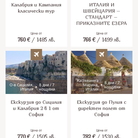
Калабрия и Кампания
ИТАЛИЯ И
класически тур
ШВЕЙЦАРИЯ –
СТАНДАРТ –
ПРИКАЗНИТЕ ЕЗЕРА
Цена от
Цена от
760
€
/
1485
лв.
766
€
/
1499
лв.
Кастеланета
8 дни / 7
О-в Сицилия,
8 дни / 7
Марина,
нощувки
Италия
нощувки
Италия
Екскурзия до Сицилия
Екскурзия до Пулия с
и Калабрия 2 в 1 от
директен полет от
София
София
Цена от
Цена от
770
€
/
1505
лв.
782
€
/
1530
лв.