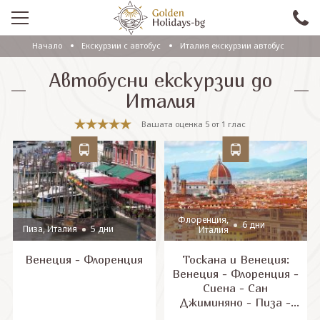
Начало
Екскурзии с автобус
Италия екскурзии автобус
ПРОМО
Автобусни екскурзии до
EКСКУРЗИИ СЪС САМОЛЕТ
Италия
ЕКСКУРЗИИ С АВТОБУС
Вашата оценка
5
от
1
глас
САМОЛЕТНИ ПОЧИВКИ
ПОЧИВКИ С АВТОБУС
ПРАЗНИЦИ
Флоренция,
6 дни
Пиза, Италия
5 дни
Италия
ЕКЗОТИКА
Венеция - Флоренция
Тоскана и Венеция:
КРУИЗИ
Венеция - Флоренция -
Сиена - Сан
Джиминяно - Пиза -
Проверка на резервация
Лука