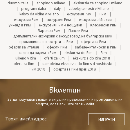
|
|
duomo italia
shoping v milano
ekskurzia za shoping i milano
|
|
|
|
programi italia
italy
zabelejitelnosti v Milano
|
|
|
kakvo da vidim v Milano
екскурзия Рим
Рим
|
|
|
екскурзия Рим
екскурзия Рим
екскурзии в Италия
|
|
|
уикенд в Рим
екскурзия Рим 4 нощувки
Клесически Рим
|
|
Бароков Рим
Папски Рим
|
допълнителни екскурзии с екскурзовод на български език
|
|
промоционални оферти за Рим
оферти за Рим
|
|
|
оферти за Италия
оферти Рим
забележителности в Рим
|
|
|
какво да видим в Рим
ekskurzia do Rim
Rim
|
|
|
uikend v Rim
oferti za Rim
ekskurzia do Rim 2018
|
|
oferti za Rim
samoletna ekskurzia do Rim s 4 noshtuvki
|
|
Рим 2018
оферти за Рим през 2018
Бюлетин
За да получавате нашите актуални предложения и промоционални
оферти, моля впишете своя имейл.