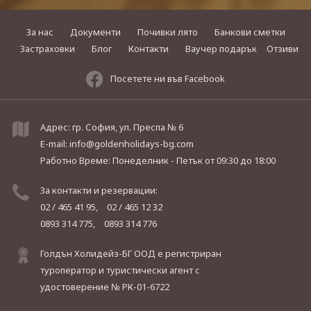
За нас
Документи
Почивки лято
Банкови сметки
Застраховки
Блог
Контакти
Ваучер подарък
Отзиви
Посетете ни във Facebook
Адрес: гр. София, ул. Преспа № 6
E-mail:
info@goldenholidays-bg.com
Работно Време: Понеделник - Петък
от 09:30 до 18:00
За контакти и резервации:
02 / 465 41 95,
02 / 465 12 32
0893 314 775,
0893 314 776
Голдън Холидейз-БГ ООД е регистриран
туроператор и туристически агент с
удостоверение № РК-01-6722