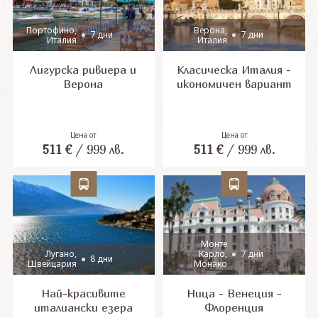
Портофино,
Верона,
7 дни
7 дни
Италия
Италия
Лигурска ривиера и
Класическа Италия -
Верона
икономичен вариант
Цена от
Цена от
511
€
/
999
лв.
511
€
/
999
лв.
Монте
7 дни
Лугано,
Карло,
8 дни
Швейцария
Монако
Най-красивите
Ница - Венеция -
италиански езера
Флоренция