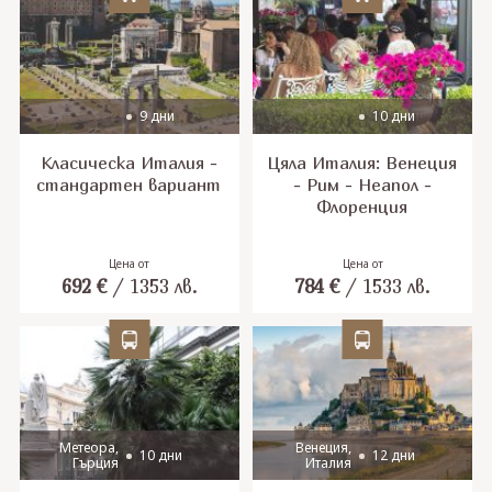
9 дни
10 дни
Класическа Италия -
Цяла Италия: Венеция
стандартен вариант
- Рим - Неапол -
Флоренция
Цена от
Цена от
692
€
/
1353
лв.
784
€
/
1533
лв.
Метеора,
Венеция,
10 дни
12 дни
Гърция
Италия