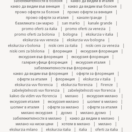
|
|
забележителности в болоня
какво да видим в италия
|
|
какво да видим във венеция
какво да видим във болоня
|
|
промо оферти за болоня
промо оферти за венеция
|
|
промо оферти за италия
канале гранде
|
|
|
базиликата сан марко
san marko
kanale grande
|
|
promo oferti za italia
promo oferti za venezia
|
|
|
promo oferti za bolonia
bologna
ekskurzia v italia
|
|
ekskurzia vuv venezia
ekskurzia vuv bologna
|
|
|
ekskurzia v bolonia
niski ceni za italia
niski ceni za venezia
|
|
|
niski ceni za blolonia
флоренция
екскурзия флоренция
|
|
екскурзия във флоренция
екскурзия флоренция
|
|
галерия уфици флоренция
екскурзия италия
|
забележителности във флоренция
|
|
какво да видим във флоренция
оферти за флоренция
|
|
|
оферти за италия
флоренция
ekskurzia v italia
|
|
|
ekskurzia vuv florencia
ekskurzia florenzia
Firenze
|
|
zabelejitelnosti vuv florenzia
zabelejitelnosti vuv florencia
|
|
|
kakvo da vidim vuv florencia
милано
екскурзия милано
|
|
|
екскурзия италия
екскурзия милано
шопинг в милано
|
|
|
шопинг в италия
оферти за милано
оферти за италия
|
|
|
милано екскурзия
дуомо
милано дуомо
|
|
забележителности в милано
какво да видим в милано
|
|
|
милано на ниски цени
хотели в милано
милано
|
|
|
|
ekskurzia milano
ekskurzia italia
italia
oferti za italia