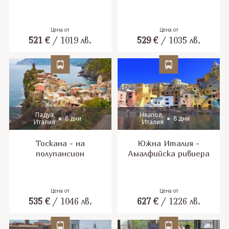
Цена от
Цена от
521
€
/
1019
лв.
529
€
/
1035
лв.
Падуа,
Неапол,
8 дни
8 дни
Италия
Италия
Тоскана - на
Южна Италия -
полупансион
Амалфийска ривиера
Цена от
Цена от
535
€
/
1046
лв.
627
€
/
1226
лв.