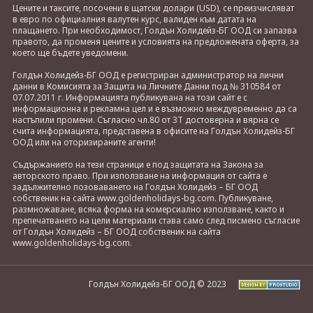
Цените и таксите, посочени в щатски долари (USD), се преизчисляват
в евро по официалния валутен курс, валиден към датата на
плащането. При необходимост, Голдън Холидейз-БГ ООД си запазва
правото, да променя цените и условията на предложената оферта, за
което ще бъдете уведомени.
Голдън Холидейз-БГ ООД е регистриран администратор на лични
данни в Комисията за Защита на Личните Данни под № 310584 от
07.07.2011 г. Информацията публикувана на този сайт е с
информационна и рекламна цел и е възможно междувременно да са
настъпили промени. Съгласно чл.80 от ЗТ достоверна и вярна се
счита информацията, представена в офисите на Голдън Холидейз-БГ
ООД или на оторизираните агенти!
Съдържанието на тези страници е под защитата на Закона за
авторското право. При използване на информация от сайта е
задължително позоваването на Голдън Холидейз – БГ ООД
собственик на сайта www.goldenholidays-bg.com. Публикуване,
размножаване, всяка форма на комерсиално използване, както и
препечатването на цели материали става само след писмено съгласие
от Голдън Холидейз – БГ ООД собственик на сайта
www.goldenholidays-bg.com.
Голдън Холидейз-БГ ООД © 2023