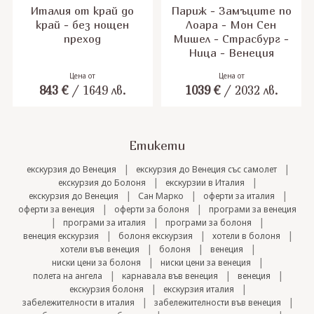
Италия от край до
Париж - Замъците по
край - без нощен
Лоара - Мон Сен
преход
Мишел - Страсбург -
Ница - Венеция
Цена от
Цена от
843
€
/
1649
лв.
1039
€
/
2032
лв.
Етикети
|
|
екскурзия до Венеция
екскурзия до Венеция със самолет
|
|
екскурзия до Болоня
екскурзии в Италия
|
|
|
екскурзия до Венеция
Сан Марко
оферти за италия
|
|
оферти за венеция
оферти за болоня
програми за венеция
|
|
|
програми за италия
програми за болоня
|
|
|
венеция екскурзия
болоня екскурзия
хотели в болоня
|
|
|
хотели във венеция
болоня
венеция
|
|
ниски цени за болоня
ниски цени за венеция
|
|
|
полета на ангела
карнавала във венеция
венеция
|
|
екскурзия болоня
екскурзия италия
|
|
забележителности в италия
забележителности във венеция