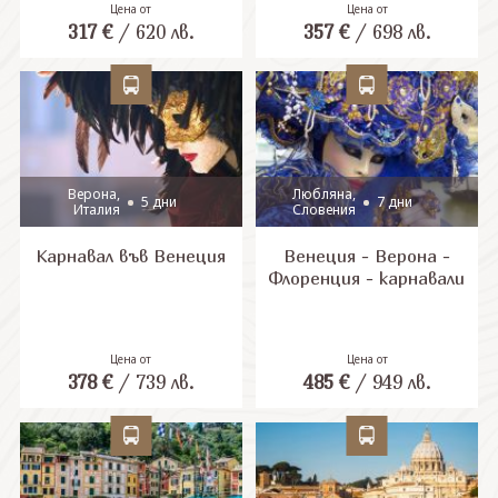
Цена от
Цена от
317
€
/
620
лв.
357
€
/
698
лв.
СВЪРЖЕТЕ СЕ С НАС
Верона,
Любляна,
5 дни
7 дни
Италия
Словения
Карнавал във Венеция
Венеция - Верона -
Флоренция - карнавали
Цена от
Цена от
378
€
/
739
лв.
485
€
/
949
лв.