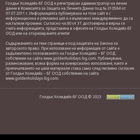
Голдън Холидейз-БГ ООД е регистриран администратор на лични
данни в Комисията за Защита на Личните Данни под № 310584 от
07.07.2011 г. Информацията публикувана на този сайт е с
информационна и рекламна цел и е възможно междувременно да са
настъпили промени. Съгласно чл.80 от ЗТ достоверна и вярна се
счита информацията, представена в офисите на Голдън Холидейз-БГ
ООД или на оторизираните агенти!
Съдържанието на тези страници е под защитата на Закона за
авторското право. При използване на информация от сайта е
задължително позоваването на Голдън Холидейз – БГ ООД
собственик на сайта www.goldenholidays-bg.com. Публикуване,
размножаване, всяка форма на комерсиално използване, както и
препечатването на цели материали става само след писмено съгласие
от Голдън Холидейз – БГ ООД собственик на сайта
www.goldenholidays-bg.com.
Голдън Холидейз-БГ ООД © 2023