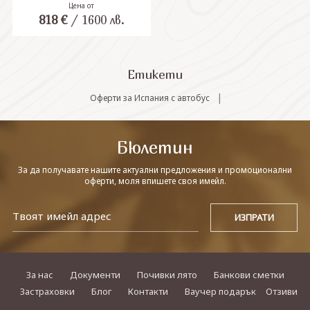
Цена от
818
€
/
1600
лв.
СВЪРЖЕТЕ СЕ С НАС
Етикети
|
Оферти за Испания с автобус
Бюлетин
За да получавате нашите актуални предложения и промоционални
оферти, моля впишете своя имейл.
За нас
Документи
Почивки лято
Банкови сметки
Застраховки
Блог
Контакти
Ваучер подарък
Отзиви