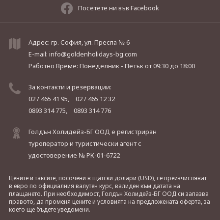
Посетете ни във Facebook
Адрес: гр. София, ул. Преспа № 6
E-mail:
info@goldenholidays-bg.com
Работно Време: Понеделник - Петък
от 09:30 до 18:00
За контакти и резервации:
02 / 465 41 95,
02 / 465 12 32
0893 314 775,
0893 314 776
Голдън Холидейз-БГ ООД е регистриран
туроператор и туристически агент с
удостоверение № РК-01-6722
Цените и таксите, посочени в щатски долари (USD), се преизчисляват
в евро по официалния валутен курс, валиден към датата на
плащането. При необходимост, Голдън Холидейз-БГ ООД си запазва
правото, да променя цените и условията на предложената оферта, за
което ще бъдете уведомени.