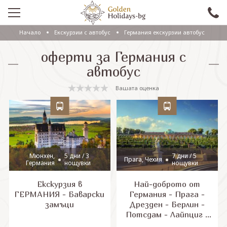
Начало
Екскурзии с автобус
Германия екскурзии автобус
ПРОМО
оферти за Германия с
EКСКУРЗИИ СЪС САМОЛЕТ
автобус
ЕКСКУРЗИИ С АВТОБУС
Вашата оценка
САМОЛЕТНИ ПОЧИВКИ
ПОЧИВКИ С АВТОБУС
ПРАЗНИЦИ
Мюнхен,
5 дни / 3
7 дни / 5
Прага, Чехия
Германия
нощувки
нощувки
ЕКЗОТИКА
Екскурзия в
Най-доброто от
КРУИЗИ
ГЕРМАНИЯ - Баварски
Германия - Прага -
замъци
Дрезден - Берлин -
Потсдам - Лайпциг -
Проверка на резервация
Мюнхен!