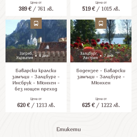
Цена от
Цена от
389
€
/
761
лв.
519
€
/
1015
лв.
СВЪРЖЕТЕ СЕ С НАС
Загреб,
Залцбург,
6 дни
7 дни
Хърватия
Австрия
Баварски кралски
Бодензее - Баварски
замъци - Залцбург -
замъци - Залцбург -
Инсбрук - Мюнхен -
Мюнхен
без нощен преход
Цена от
Цена от
620
€
/
1213
лв.
625
€
/
1222
лв.
Етикети