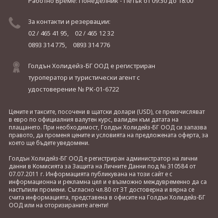
Работно Време: Понеделник - Петък
от 09:30 до 18:00
За контакти и резервации:
02 / 465 41 95,
02 / 465 12 32
0893 314 775,
0893 314 776
Голдън Холидейз-БГ ООД е регистриран
туроператор и туристически агент с
удостоверение № РК-01-6722
Цените и таксите, посочени в щатски долари (USD), се преизчисляват
в евро по официалния валутен курс, валиден към датата на
плащането. При необходимост, Голдън Холидейз-БГ ООД си запазва
правото, да променя цените и условията на предложената оферта, за
което ще бъдете уведомени.
Голдън Холидейз-БГ ООД е регистриран администратор на лични
данни в Комисията за Защита на Личните Данни под № 310584 от
07.07.2011 г. Информацията публикувана на този сайт е с
информационна и рекламна цел и е възможно междувременно да са
настъпили промени. Съгласно чл.80 от ЗТ достоверна и вярна се
счита информацията, представена в офисите на Голдън Холидейз-БГ
ООД или на оторизираните агенти!