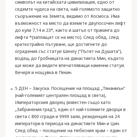
символът на китайската цивилизация, едно от
седемте чудеса на света, най-голямото защитно
съоръжение на Земята, видимо от Космоса. Има
възможност на място да вземете двупосочен лифт
до кули 7,14 и 23*, както и шатъл от пракинга до
лифта *(заплащат се на място). След обяд, след
краткотрайно пътуване, ще достигнете до
оградения със статуи Шенлу (“Пътят на Душата”),
водещ до Гробницата на династията Мин, където
ще може да видите впечатляващи каменни статуи.
Вечеря и нощувка в Пекин.
5 ДЕН – Закуска. Посещение на площад „Тянанмън”
(най-големият централен площад в света),
Императорския дворец (известен също като
„Забранения град”), един от най-големите дворци в
света с 800 сгради и 9999 зали, резиденция на 24
императори в периода на династиите Мин и Цин.
След обяд – посещение на Небесния храм – един от