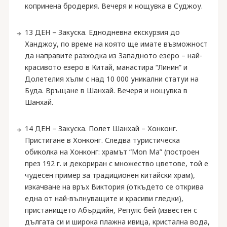
копринeна бродерия. Вечеря и нощувка в Суджоу.
13 ДЕН – Закуска. Еднодневна екскурзия до
Ханджоу, по време на която ще имате възможност
да направите разходка из Западното езеро – най-
красивото езеро в Китай, манастира “Линин” и
Долетелия хълм с над 10 000 уникални статуи на
Буда. Връщане в Шанхай. Вечеря и нощувка в
Шанхай.
14 ДЕН – Закуска. Полет Шанхай – Хонконг.
Пристигане в Хонконг. Следва туристическа
обиколка на Хонконг: храмът “Mon Ma” (построен
през 192 г. и декориран с множество цветове, той е
чудесен пример за традиционен китайски храм),
изкачване на връх Виктория (откъдето се открива
една от най-вълнуващите и красиви гледки),
пристанището Абърдийн, Репулс бей (известен с
дългата си и широка плажна ивица, кристална вода,