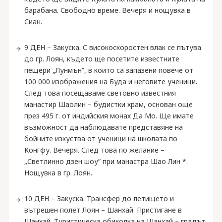
барабана. Свободно време. Вечеря и нощувка в
Сиан.
9 ДЕН – Закуска. С високоскоростен влак се пътува
до гр. Лоян, където ще посетите известните
пещери „Лунмън”, в които са запазени повече от
100 000 изображения на Буда и неговите ученици.
След това посещаваме световно известния
манастир Шаолин – будистки храм, основан още
през 495 г. от индийския монах Да Мо. Ще имате
възможност да наблюдавате представяне на
бойните изкуства от ученици на школата по
Конгфу. Вечеря. След това по желание –
„Светлинно дзен шоу” при манастра Шао Лин *.
Нощувка в гр. Лоян.
10 ДЕН – Закуска. Трансфер до летището и
вътрешен полет Лоян – Шанхай. Пристигане в
Шанхай. Туристическа обиколка на Шанхай – градът