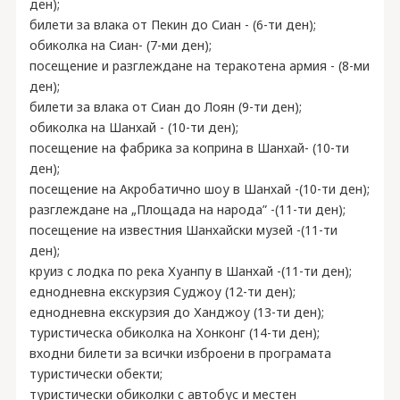
ден);
билети за влака от Пекин до Сиан - (6-ти ден);
обиколка на Сиан- (7-ми ден);
посещение и разглеждане на теракотена армия - (8-ми
ден);
билети за влака от Сиан до Лоян (9-ти ден);
обиколка на Шанхай - (10-ти ден);
посещение на фабрика за коприна в Шанхай- (10-ти
ден);
посещение на Акробатично шоу в Шанхай -(10-ти ден);
разглеждане на „Площада на народа” -(11-ти ден);
посещение на известния Шанхайски музей -(11-ти
ден);
круиз с лодка по река Хуанпу в Шанхай -(11-ти ден);
еднодневна екскурзия Суджоу (12-ти ден);
еднодневна екскурзия до Ханджоу (13-ти ден);
туристическа обиколка на Хонконг (14-ти ден);
входни билети за всички изброени в програмата
туристически обекти;
туристически обиколки с автобус и местен