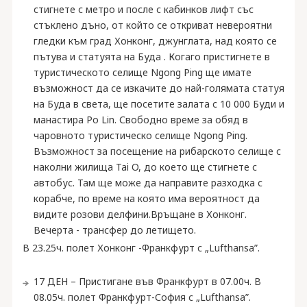
стигнете с метро и после с кабинков лифт със
стъклено дъно, от който се откриват невероятни
гледки към град Хонконг, джунглата, над която се
пътува и статуята на Буда . Когаго пристигнете в
туристическото селище Ngong Ping ще имате
възможност да се изкачите до най-голямата статуя
на Буда в света, ще посетите залата с 10 000 Буди и
манастира Po Lin. Свободно време за обяд в
чаровното туристическо селище Ngong Ping.
Възможност за посещение на рибарското селище с
наколни жилища Tai O, до което ще стигнете с
автобус. Там ще може да направите разходка с
корабче, по време на която има вероятност да
видите розови делфини.Връщане в Хонконг.
Вечерта - трансфер до летището.
В 23.25ч. полет Хонконг -Франкфурт с „Lufthansa”.
17 ДЕН – Пристигане във Франкфурт в 07.00ч. В
08.05ч. полет Франкфурт-София с „Lufthansa”.