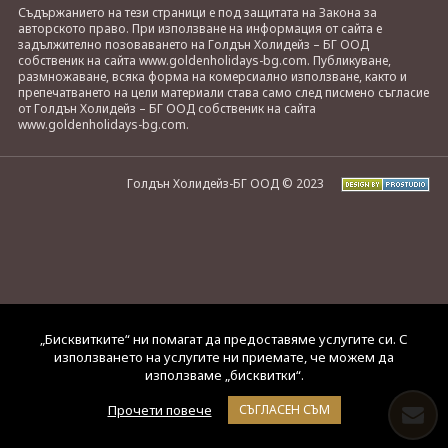
Съдържанието на тези страници е под защитата на Закона за
авторското право. При използване на информация от сайта е
задължително позоваването на Голдън Холидейз – БГ ООД
собственик на сайта www.goldenholidays-bg.com. Публикуване,
размножаване, всяка форма на комерсиално използване, както и
препечатването на цели материали става само след писмено съгласие
от Голдън Холидейз – БГ ООД собственик на сайта
www.goldenholidays-bg.com.
Голдън Холидейз-БГ ООД © 2023
„Бисквитките“ ни помагат да предоставяме услугите си. С
използването на услугите ни приемате, че можем да
използваме „бисквитки“.
Прочети повече
СЪГЛАСЕН СЪМ