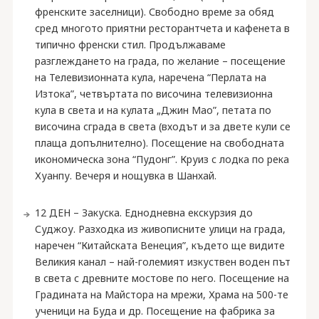
френските заселници). Свободно време за обяд
сред многото приятни ресторантчета и кафенета в
типично френски стил. Продължаваме
разглеждането на града, по желание – посещение
на Телевизионната кула, наречена “Перлата на
Изтока”, четвъртата по височина телевизионна
кула в света и на кулата „Джин Мао”, петата по
височина сграда в света (входът и за двете кули се
плаща допълнително). Посещение на свободната
икономическа зона “Пудонг”. Круиз с лодка по река
Хуанпу. Вечеря и нощувка в Шанхай.
12 ДЕН – Закуска. Еднодневна екскурзия до
Суджоу. Разходка из живописните улици на града,
наречен “Китайската Венеция”, където ще видите
Великия канал – най-големият изкуствен воден път
в света с древните мостове по него. Посещение на
Градината на Майстора на мрежи, Храма на 500-те
ученици на Буда и др. Посещение на фабрика за