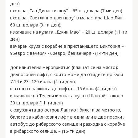
ден)
вход за „Тан Династи шоу” – 65щ. долара (7-ми ден)
вход за „Светлинно дзен шоу” в манастира Шао Лин –
60 щ. долара (9-ти ден);
изкачване на кулата „Джин Мао” – 20 щ. долара (11-ти
ден)
вечерен круиз с корабче в пристанището Виктория –
95евро с вечеря/ - 60евро, без вечеря - (14-ти ден);
допълнителни мероприятия (плащат се на място):
двупосочен лифт, с който може да отидете до кули
7,14 и 23- 120 йоана (4-ти ден);
шатъл от паркинга до лифта – 15 йоана(4-ти ден)
изкачване на Телевизионната кула в Шанхай – около
30 щ. долара (11-ти ден)
екскурзията до остров Лантао : билети за метрото,
билети за кабинковия лифт в една или в две посоки ,
автобус до рибарското селище и разходка с корабче
в рибарското селище. – (16-ти ден)