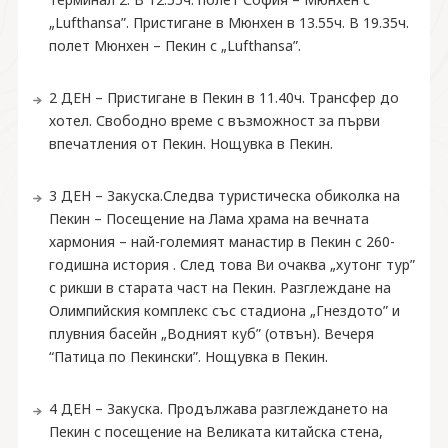
„Lufthansa”. Пристигане в Мюнхен в 13.55ч. В 19.35ч.
полет Мюнхен – Пекин с „Lufthansa”.
2 ДЕН – Пристигане в Пекин в 11.40ч. Трансфер до
хотел. Свободно време с възможност за първи
впечатления от Пекин. Нощувка в Пекин.
3 ДЕН – Закуска.Следва туристическа обиколка на
Пекин – Посещение на Лама храма на вечната
хармония – най-големият манастир в Пекин с 260-
годишна история . След това Ви очаква „хутонг тур”
с рикши в старата част на Пекин. Разглеждане на
Олимпийския комплекс със стадиона „Гнездото” и
плувния басейн „Водният куб” (отвън). Вечеря
“Патица по Пекински”. Нощувка в Пекин.
4 ДЕН – Закуска. Продължава разглеждането на
Пекин с посещение на Великата китайска стена,