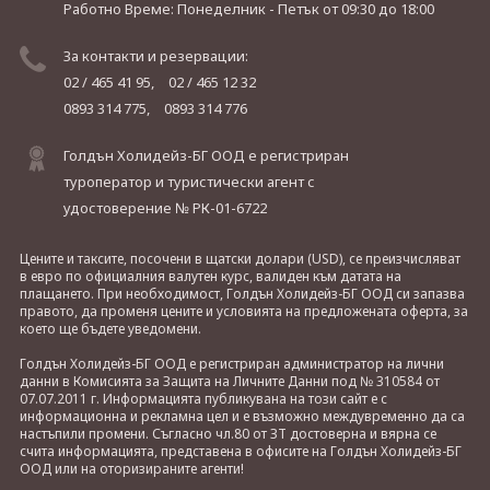
Работно Време: Понеделник - Петък
от 09:30 до 18:00
За контакти и резервации:
02 / 465 41 95,
02 / 465 12 32
0893 314 775,
0893 314 776
Голдън Холидейз-БГ ООД е регистриран
туроператор и туристически агент с
удостоверение № РК-01-6722
Цените и таксите, посочени в щатски долари (USD), се преизчисляват
в евро по официалния валутен курс, валиден към датата на
плащането. При необходимост, Голдън Холидейз-БГ ООД си запазва
правото, да променя цените и условията на предложената оферта, за
което ще бъдете уведомени.
Голдън Холидейз-БГ ООД е регистриран администратор на лични
данни в Комисията за Защита на Личните Данни под № 310584 от
07.07.2011 г. Информацията публикувана на този сайт е с
информационна и рекламна цел и е възможно междувременно да са
настъпили промени. Съгласно чл.80 от ЗТ достоверна и вярна се
счита информацията, представена в офисите на Голдън Холидейз-БГ
ООД или на оторизираните агенти!