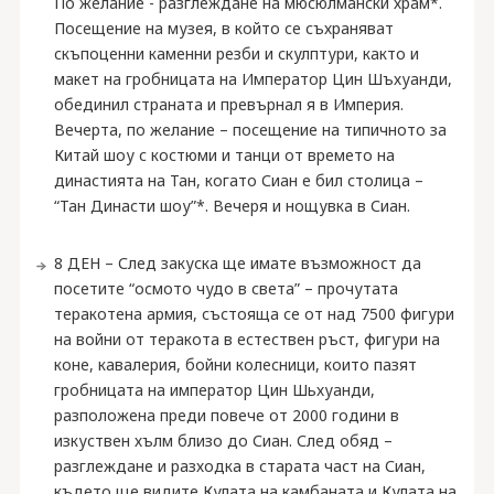
По желание - разглеждане на мюсюлмански храм*.
Посещение на музея, в който се съхраняват
скъпоценни каменни резби и скулптури, както и
макет на гробницата на Император Цин Шъхуанди,
обединил страната и превърнал я в Империя.
Вечерта, по желание – посещение на типичното за
Китай шоу с костюми и танци от времето на
династията на Тан, когато Сиан е бил столица –
“Тан Династи шоу”*. Вечеря и нощувка в Сиан.
8 ДЕН – След закуска ще имате възможност да
посетите “осмото чудо в света” – прочутата
теракотена армия, състояща се от над 7500 фигури
на войни от теракота в естествен ръст, фигури на
коне, кавалерия, бойни колесници, които пазят
гробницата на император Цин Шьхуанди,
разположена преди повече от 2000 години в
изкуствен хълм близо до Сиан. След обяд –
разглеждане и разходка в старата част на Сиан,
където ще видите Кулата на камбаната и Кулата на