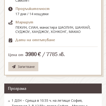
Самолет
Продължителност
СВЪРЖЕТЕ СЕ С НАС
17 дни / 14 нощувки
Маршрут
ПЕКИН, СИАН, манастира ШАОЛИН, ШАНХАЙ,
СУДЖОУ, ХАНДЖОУ, ХОНКОНГ, МАКАО
Дати на отпътуване
3980
€
/
7785
лв.
Цена от
Запитване
Програма
1 ДЕН – Среща в 10.55 ч. на летище София,
Терминал 2. В 12.55ч. полет София – Мюнхен с