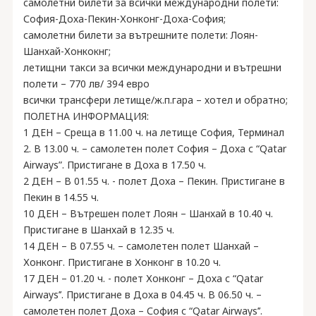
самолетни билети за всички международни полети:
София-Доха-Пекин-Хонконг-Доха-София;
самолетни билети за вътрешните полети: Лоян-
Шанхай-Хонкокнг;
летищни такси за всички международни и вътрешни
полети – 770 лв/ 394 евро
всички трансфери летище/ж.п.гара – хотел и обратно;
ПОЛЕТНА ИНФОРМАЦИЯ:
1 ДЕН – Среща в 11.00 ч. на летище София, Терминал
2. В 13.00 ч. – самолетен полет София – Доха с “Qatar
Airways”. Пристигане в Доха в 17.50 ч.
2 ДЕН – В 01.55 ч. - полет Доха – Пекин. Пристигане в
Пекин в 14.55 ч.
10 ДЕН – Вътрешен полет Лоян – Шанхай в 10.40 ч.
Пристигане в Шанхай в 12.35 ч.
14 ДЕН – В 07.55 ч. – самолетен полет Шанхай –
Хонконг. Пристигане в Хонконг в 10.20 ч.
17 ДЕН – 01.20 ч. - полет Хонконг – Доха с “Qatar
Airways’’. Пристигане в Доха в 04.45 ч. В 06.50 ч. –
самолетен полет Доха – София с “Qatar Airways’’.