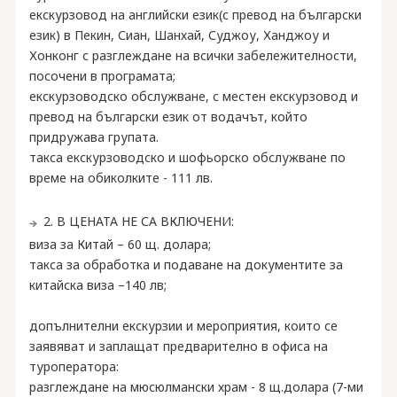
екскурзовод на английски език(с превод на български
език) в Пекин, Сиан, Шанхай, Суджоу, Ханджоу и
Хонконг с разглеждане на всички забележителности,
посочени в програмата;
екскурзоводско обслужване, с местен екскурзовод и
превод на български език от водачът, който
придружава групата.
такса екскурзоводско и шофьорско обслужване по
време на обиколките - 111 лв.
2. В ЦЕНАТА НЕ СА ВКЛЮЧЕНИ:
виза за Китай – 60 щ. долара;
такса за обработка и подаване на документите за
китайска виза –140 лв;
допълнителни екскурзии и мероприятия, които се
заявяват и заплащат предварително в офиса на
туроператора:
разглеждане на мюсюлмански храм - 8 щ.долара (7-ми