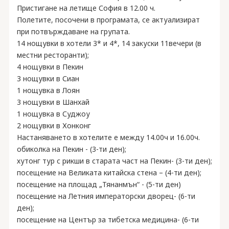
Пристигане на летище София в 12.00 ч.
Полетите, посочени в програмата, се актуализират
при потвърждаване на групата.
14 нощувки в хотели 3* и 4*, 14 закуски 11вечери (в
местни ресторанти);
4 нощувки в Пекин
3 нощувки в Сиан
1 нощувка в Лоян
3 нощувки в Шанхай
1 нощувка в Суджоу
2 нощувки в Хонконг
Настаняването в хотелите е между 14.00ч и 16.00ч.
обиколка на Пекин - (3-ти ден);
хутонг тур с рикши в старата част на Пекин- (3-ти ден);
посещение на Великата китайска стена – (4-ти ден);
посещение на площад „Тянанмън“ - (5-ти ден)
посещение на Летния императорски дворец- (6-ти
ден);
посещение на Център за тибетска медицина- (6-ти