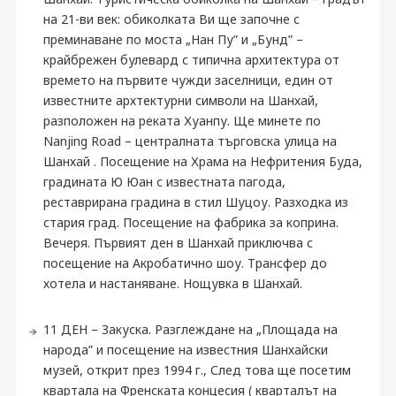
на 21-ви век: обиколката Ви ще започне с
преминаване по моста „Нан Пу” и „Бунд” –
крайбрежен булевард с типична архитектура от
времето на първите чужди заселници, един от
известните архтектурни символи на Шанхай,
разположен на реката Хуанпу. Ще минете по
Nanjing Road – централната търговска улица на
Шанхай . Посещение на Храма на Нефритения Буда,
градината Ю Юан с известната пагода,
реставрирана градина в стил Шуцоу. Разходка из
стария град. Посещение на фабрика за коприна.
Вечеря. Първият ден в Шанхай приключва с
посещение на Акробатично шоу. Трансфер до
хотела и настаняване. Нощувка в Шанхай.
11 ДЕН – Закуска. Разглеждане на „Площада на
народа” и посещение на известния Шанхайски
музей, открит през 1994 г., След това ще посетим
квартала на Френската концесия ( кварталът на