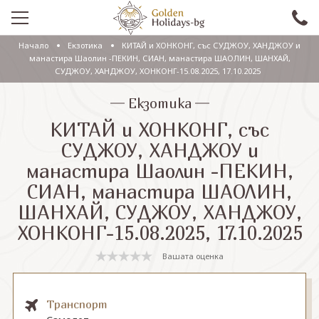
Начало
Екзотика
КИТАЙ и ХОНКОНГ, със СУДЖОУ, ХАНДЖОУ и
ПРОМО
манастира Шаолин -ПЕКИН, СИАН, манастира ШАОЛИН, ШАНХАЙ,
СУДЖОУ, ХАНДЖОУ, ХОНКОНГ-15.08.2025, 17.10.2025
EКСКУРЗИИ СЪС САМОЛЕТ
Екзотика
ЕКСКУРЗИИ С АВТОБУС
КИТАЙ и ХОНКОНГ, със
СУДЖОУ, ХАНДЖОУ и
САМОЛЕТНИ ПОЧИВКИ
манастира Шаолин -ПЕКИН,
ПОЧИВКИ С АВТОБУС
СИАН, манастира ШАОЛИН,
ПРАЗНИЦИ
ШАНХАЙ, СУДЖОУ, ХАНДЖОУ,
ХОНКОНГ-15.08.2025, 17.10.2025
ЕКЗОТИКА
Вашата оценка
КРУИЗИ
Транспорт
Проверка на резервация