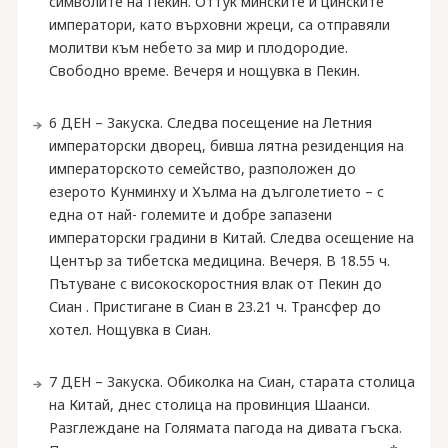
символите на Пекин. Оттук минските и цинските
императори, като върховни жреци, са отправяли
молитви към небето за мир и плодородие.
Свободно време. Вечеря и нощувка в Пекин.
6 ДЕН – Закуска. Следва посещение на Летния
императорски дворец, бивша лятна резиденция на
императорското семейство, разположен до
езерото Кунминху и Хълма на дълголетието – с
една от най- големите и добре запазени
императорски градини в Китай. Следва осещение на
Център за тибетска медицина. Вечеря. В 18.55 ч.
Пътуване с високоскоростния влак от Пекин до
Сиан . Пристигане в Сиан в 23.21 ч. Трансфер до
хотел. Нощувка в Сиан.
7 ДЕН – Закуска. Обиколка на Сиан, старата столица
на Китай, днес столица на провинция Шаанси.
Разглеждане на Голямата пагода на дивата гъска.