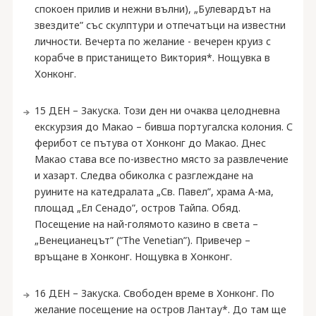
спокоен прилив и нежни вълни), „Булевардът на
звездите” със скулптури и отпечатъци на известни
личности. Вечерта по желание - вечерен круиз с
корабче в пристанището Виктория*. Нощувка в
Хонконг.
15 ДЕН – Закуска. Този ден ни очаква целодневна
екскурзия до Макао – бивша португалска колония. С
ферибот се пътува от Хонконг до Макао. Днес
Макао става все по-известно място за развлечение
и хазарт. Следва обиколка с разглеждане на
руините на катедралата „Св. Павел”, храма А-ма,
площад „Ел Сенадо”, остров Тайпа. Обяд.
Посещение на най-голямото казино в света –
„Венецианецът” (“The Venetian”). Привечер –
връщане в Хонконг. Нощувка в Хонконг.
16 ДЕН – Закуска. Свободен време в Хонконг. По
желание посещение на остров Лантау*. До там ще