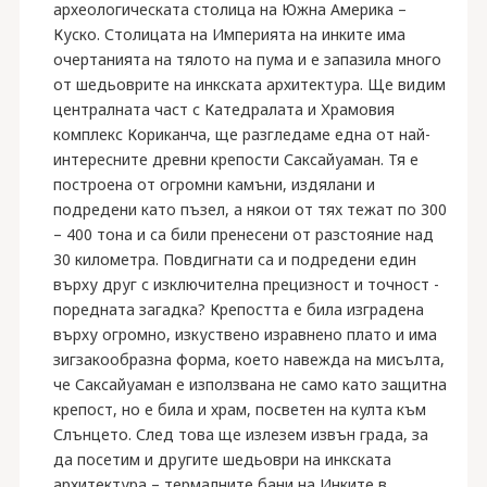
археологическата столица на Южна Америка –
Куско. Столицата на Империята на инките има
очертанията на тялото на пума и е запазила много
от шедьоврите на инкската архитектура. Ще видим
централната част с Катедралата и Храмовия
комплекс Кориканча, ще разгледаме една от най-
интересните древни крепости Саксайуаман. Тя е
построена от огромни камъни, издялани и
подредени като пъзел, а някои от тях тежат по 300
– 400 тона и са били пренесени от разстояние над
30 километра. Повдигнати са и подредени един
върху друг с изключителна прецизност и точност -
поредната загадка? Крепостта е била изградена
върху огромно, изкуствено изравнено плато и има
зигзакообразна форма, което навежда на мисълта,
че Саксайуаман е използвана не само като защитна
крепост, но е била и храм, посветен на култа към
Слънцето. След това ще излезем извън града, за
да посетим и другите шедьоври на инкската
архитектура – термалните бани на Инките в