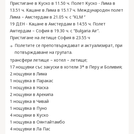
Пристигане в Куско в 11.50 ч. Полет Куско - Лима в
13.51 ч. Кацане в Лима в 15.17 ч. Международен полет
Лима – Амстердам в 21.05 ч. с ‘’KLM ‘’
19 ДЕН - Кацане в Амстердам в 14.55 ч. Полет
Амтердам – София в 19.30 ч. с ‘‘Bulgaria Air”.
Пристигане на летище София в 23.55 ч
Полетите се препотвърждават и актуализират, при
потвърждаване на групата.
трансфери летище – хотел – летище;
17 нощувки със закуски в хотели 3* в Перу и Боливия;
2 нощувки в Лима
1 нощувка в Паракас
1 нощувка в Наска
2 нощувки в Арекипа
1 нощувка в Чивай
1 нощувка в Пуно
4 нощувки в Куско
1 нощувка в Оянтайтамбо
4 нощувки в Ла Пас