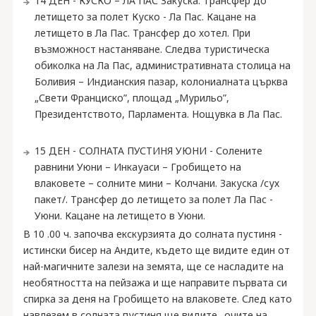
14 ДЕН - КУСКО – ЛА ПАС Закуска. Трансфер до
летището за полет Куско - Ла Пас. Кацане на
летището в Ла Пас. Трансфер до хотел. При
възможност настаняване. Следва туристическа
обиколка на Ла Пас, административната столица на
Боливия – Индианския пазар, колониалната църква
„Свети Франциско”, площад „Мурильо”,
Президентството, Парламента. Нощувка в Ла Пас.
15 ДЕН - СОЛНАТА ПУСТИНЯ УЮНИ - Солените
равнини Уюни – Инкауаси – Гробището на
влаковете – солните мини – Колчани. Закуска /сух
пакет/. Трансфер до летището за полет Ла Пас -
Уюни. Кацане на летището в Уюни.
В 10 .00 ч. започва екскурзията до солната пустиня -
истински бисер на Андите, където ще видите един от
най-магичните залези на земята, ще се насладите на
необятността на пейзажа и ще направите първата си
спирка за деня на Гробището на влаковете. След като
навлезем в солната пустиня ще видите „очите на