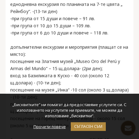
еднодневна екскурзия по планината на 7-те цвята „
Рейнбоу“. -(13-ти ден)
-при група от 15 души и повече – 91 лв.
-при група от 10 до 15 души – 109 лв.
-при група от 6 до 10 души и повече – 118 лв.
допълнителни екскурзии и мероприятия (плащат се на
място):
посещение на Златния музей „Museo Oro del Perú y
Armas del Mundo“ – 15 щ.долара- (2ри ден);
вход за Базиликата в Куско - 40 сол (около 12
щ.долара) - (10-ти ден);
посещение на музея „Инка“ -10 сол (около 3 щ.долара)
- (10-ти ден);
посещение на музея „Casa Concha”-20 сол (около 6
„Бисквитките“ ни помагат да предоставяме услугите си. С
използването на услугите ни приемате, че можем да
щ.долара) - (10-ти ден);
използваме „бисквитки“.
посещение на горещ минерален извор - около 15 сол
(около 5 щ.долара) - (12-ти ден);
Прочети повече
СЪГЛАСЕН СЪМ