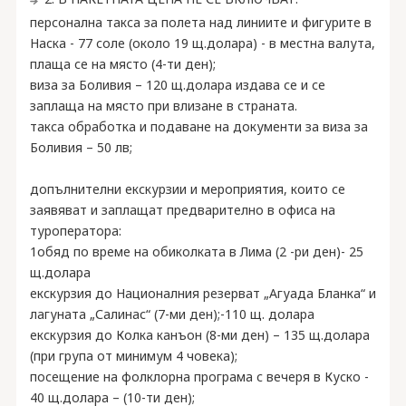
персонална такса за полета над линиите и фигурите в
Наска - 77 соле (около 19 щ.долара) - в местна валута,
плаща се на място (4-ти ден);
виза за Боливия – 120 щ.долара издава се и се
заплаща на място при влизане в страната.
такса обработка и подаване на документи за виза за
Боливия – 50 лв;
допълнителни екскурзии и мероприятия, които се
заявяват и заплащат предварително в офиса на
туроператора:
1обяд по време на обиколката в Лима (2 -ри ден)- 25
щ.долара
екскурзия до Националния резерват „Агуада Бланка“ и
лагуната „Салинас“ (7-ми ден);-110 щ. долaра
екскурзия до Колка канъон (8-ми ден) – 135 щ.долара
(при група от минимум 4 човека);
посещение на фолклорна програма с вечеря в Куско -
40 щ.долара – (10-ти ден);