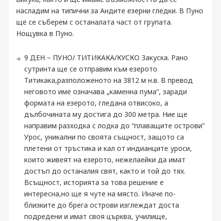
насладим на типични за Андите езерни гледки. В Пуно
ще се съберем с останалата част от групата.
Нощувка в Пуно.
9 ДЕН – ПУНО/ ТИТИКАКА/КУСКО Закуска. Рано
сутринта ще се отправим към езерото
Титикака,разположеното на 3812 м н.в. В превод
неговото име означава „каменна пума“, заради
формата на езерото, гледана отвисоко, а
дълбочината му достига до 300 метра. Ние ще
направим разходка с лодка до “плаващите острови”
Урос, уникални по своята същност, защото са
плетени от тръстика и кал от индианците уроси,
които живеят на езерото, нежелаейки да имат
достъп до останалия свят, както и той до тях.
Всъщност, историята за това решение е
интересна,но ще я чуте на място. Иначе по-
близките до брега острови изглеждат доста
подредени и имат своя църква, училище,