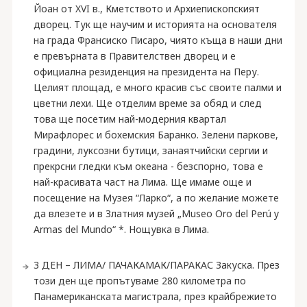
Йоан от XVI в., Кметството и Архиепископският
дворец. Тук ще научим и историята на основателя
на града Франсиско Писаро, чиято къща в наши дни
е превърната в Правителствен дворец и е
официална резиденция на президента на Перу.
Целият площад, е много красив със своите палми и
цветни лехи. Ще отделим време за обяд и след
това ще посетим най-модерния квартал
Мирафлорес и бохемския Баранко. Зелени паркове,
градини, луксозни бутици, занаятчийски сергии и
прекрсни гледки към океана - безспорно, това е
най-красивата част на Лима. Ще имаме още и
посещение на Музея “Ларко“, а по желание можете
да влезете и в Златния музей „Museo Oro del Perú y
Armas del Mundo“ *. Нощувка в Лима.
3 ДЕН – ЛИМА/ ПАЧАКАМАК/ПАРАКАС Закуска. През
този ден ще пропътуваме 280 километра по
Панамериканската магистрала, през крайбрежието