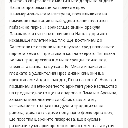
дълбока свързаност с мистичните дебри на Андите.
Нашата програма ще ви преведе през
Панамериканската магистрала, през идилията на
памукови плантации и най-удивителния пустинен
пейзаж на парка „Паракас”.Ще видим оракула
Пачакамак и пясъчните линии на Наска, дори ако
искаме,ще полетим над тях. Ще достигнем до
Балестовите острови и ще плуваме сред плаващите
парчета земя от тръстика и кал на езерото Титикака.
Белият град Арекипа ще ни посрещне точно под
снежната шапка на вулкана Ел Мисти и наистина
гледката е удивителна! През дивни каньони ще
прекосяваме Андите чак до „Пъпа на света”. Няма да
подминем и великолепното архитектурно наследство
на предците,което ще ни очарова в Лима и в Арекипа,
запазили колониалния си облик с цялата му
изтънченост. Ще усетим духа и традициите на
района, докато гледаме популярно фолклорно шоу,
ще посетим шарените пазарчета, ще вкусим и
различни кулинарни предложения от местната кухня –