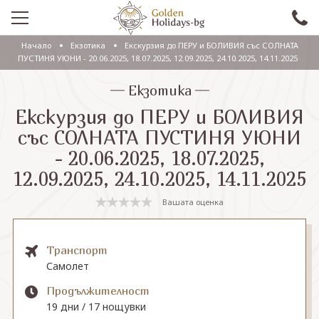
Начало
Екзотика
Екскурзия до ПЕРУ и БОЛИВИЯ със СОЛНАТА
ПРОМО
ПУСТИНЯ УЮНИ - 20.06.2025, 18.07.2025, 12.09.2025, 24.10.2025, 14.11.2025
EКСКУРЗИИ СЪС САМОЛЕТ
Екзотика
Екскурзия до ПЕРУ и БОЛИВИЯ
ЕКСКУРЗИИ С АВТОБУС
със СОЛНАТА ПУСТИНЯ УЮНИ
САМОЛЕТНИ ПОЧИВКИ
- 20.06.2025, 18.07.2025,
12.09.2025, 24.10.2025, 14.11.2025
ПОЧИВКИ С АВТОБУС
Вашата оценка
ПРАЗНИЦИ
ЕКЗОТИКА
Транспорт
КРУИЗИ
Самолет
Продължителност
19 дни / 17 нощувки
Проверка на резервация