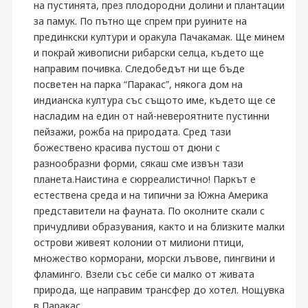
на пустинята, през плодородни долини и плантации
за памук. По пътно ще спрем при руините на
прединкски култури и оракула Пачакамак. Ще минем
и покрай живописни рибарски селца, където ще
направим почивка. Следобедът ни ще бъде
посветен на парка “Паракас”, някога дом на
индианска култура със същото име, където ще се
насладим на един от най-невероятните пустинни
пейзажи, рожба на природата. Сред тази
божествено красива пустош от дюни с
разнообразни форми, сякаш сме извън тази
планета.Наистина е сюрреалистично! Паркът е
естествена среда и на типични за Южна Америка
представители на фауната. По околните скали с
причудливи образувания, както и на близките малки
острови живеят колонии от милиони птици,
множество корморани, морски лъвове, пингвини и
фламинго. Взели със себе си малко от живата
природа, ще направим трансфер до хотел. Нощувка
в Паракас.