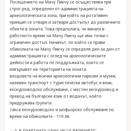
Посещението на Мачу Пикчу се осъществява при
строг ред, определен от администрацията на
археологическата зона, при който на ротативен
принцип се отваря и затваря достъпът до различните
обекти в зоната. Това предполага, че винаги в
работното време на Мачу Пикчу ще има точки с
ограничен достъп. Начинът, по който се прави
обиколката на Мачу Пикчу се определя ден за ден от
администрацията с оглед на археологическите
дейности и работа по поддръжката, които се
извършват на територията на зоната.
входовете на всички археологични паркове и музеи;
наземен транспорт с туристически автобус и влак;
екскурзоводско обслужване, с местен екскурзовод и
превод на български език от водачът, който
придружава групата.
такса екскурзоводско и шофьорско обслужване по
време на обиколките - 119 лв.
2. В ПАКЕТНАТА ЦЕНА НЕ СЕ ВКЛЮЧВАТ: