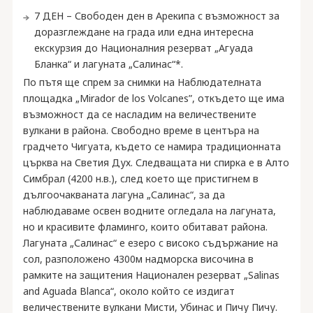
7 ДЕН – Свободен ден в Арекипа с възможност за
доразглеждане на града или една интересна
екскурзия до Националния резерват „Агуада
Бланка“ и лагуната „Салинас“*.
По пътя ще спрем за снимки на Наблюдателната
площадка „Mirador de los Volcanes”, откъдето ще има
възможност да се насладим на величествените
вулкани в района. Свободно време в центъра на
градчето Чигуата, където се намира традиционната
църква на Светия Дух. Следващата ни спирка е в Алто
Симбрал (4200 н.в.), след което ще пристигнем в
дългоочакваната лагуна „Салинас“, за да
наблюдаваме освен водните огледала на лагуната,
но и красивите фламинго, които обитават района.
Лагуната „Салинас“ е езеро с високо съдържание на
сол, разположено 4300м надморска височина в
рамките на защитения Национален резерват „Salinas
and Aguada Blanca“, около който се издигат
величествените вулкани Мисти, Убинас и Пичу Пичу.