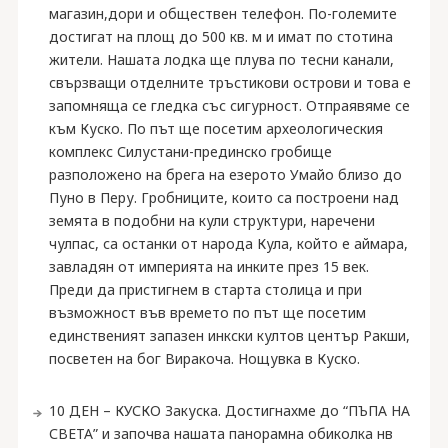
магазин,дори и обществен телефон. По-големите
достигат на площ до 500 кв. м и имат по стотина
жители. Нашата лодка ще плува по тесни канали,
свързващи отделните тръстикови острови и това е
запомняща се гледка със сигурност. Отпраявяме се
към Куско. По път ще посетим археологическия
комплекс Силустани-прединско гробище
разположено на брега на езерото Умайо близо до
Пуно в Перу. Гробниците, които са построени над
земята в подобни на кули структури, наречени
чулпас, са останки от народа Кула, който е аймара,
завладян от империята на инките през 15 век.
Преди да пристигнем в старта столица и при
възможност във времето по път ще посетим
единственият запазен инкски култов център Ракши,
посветен на бог Виракоча. Нощувка в Куско.
10 ДЕН – КУСКО Закуска. Достигнахме до “ПЪПА НА
СВЕТА” и започва нашата панорамна обиколка нв