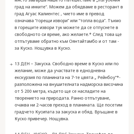
град на инките“. Можем да обядваме в ресторант в
град Агуас Калиентес , чието име в превод
означава “горещи извори” или “топла вода”. Тъкмо
в горещите извори тук можете да се отпуснете в
свободното си време, ако желаете.* След това ще
отпътуваме обратно към Оянтайтамбо и от там -
за Куско. Нощувка в Куско.
13 ДЕН – Закуска. Свободно време в Куско или по
желание, може да участвате в еднодневна
екскурзия по планината на 7-те цвята „ Рейнбоу“*-
разположена на внушителната надморска височина
от 5 200 метра, където ще се насладите на
творението на природата. Ранно отпътуване,
очаква ни 2-часов преход в планината. Ще посетим
градчето Кусипата за закуска и обяд. Връщане в
Куско привечер. Нощувка.