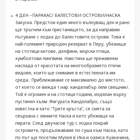
4 ДЕН –ПАРАКАС/ БАЛЕСТОВИ ОСТРОВИ/НАСКА
Закуска. Предстои един много вълнуващ ден и рано
ще тръгнем към пристанището, за да направим
пътуване с лодка до Балестовите острови. Това е
най-големият природен резерват в Перу, убежище
на стотици китове, делфини, морски птици,
хумболтови пингвини. Наистина ще преживеем
наслада от красотата на многообразието птичи
видове, които ще снимаме в естествената им
среда.. Приближаваме се максимално до мястото,
от което се вижда т.нар. канделабър /или свещник/.
Той е огромен и на стотици години, издялан върху
пустинен хълм .Фигурата Канделабро, също
известна и като “Трите кръста”, се смята за
свързана с линиите Наска и като убежище на
пирати. След двучасов тур с лодка покрай
островите, продължаваме по суша към Наска, като
по път ще посетим Музея в Ика и оазиса Хуакачина,