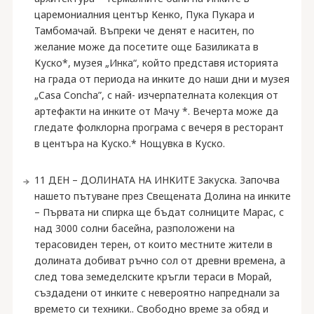
царемониалния център Кенко, Пука Пукара и
Тамбомачай. Въпреки че денят е наситен, по
желание може да посетите още Базиликата в
Куско*, музея „Инка“, който представя историята
на града от периода на инките до наши дни и музея
„Casa Concha”, с най- изчерпателната колекция от
артефакти на инките от Мачу *. Вечерта може да
гледате фолклорна програма с вечеря в ресторант
в центъра на Куско.* Нощувка в Куско.
11 ДЕН – ДОЛИНАТА НА ИНКИТЕ Закуска. Започва
нашето пътуване през Свещената Долина на инките
– Първата ни спирка ще бъдат солниците Марас, с
над 3000 солни басейна, разположени на
терасовиден терен, от които местните жители в
долината добиват ръчно сол от древни времена, а
след това земеделските кръгли тераси в Морай,
създадени от инките с невероятно напреднали за
времето си техники.. Свободно време за обяд и