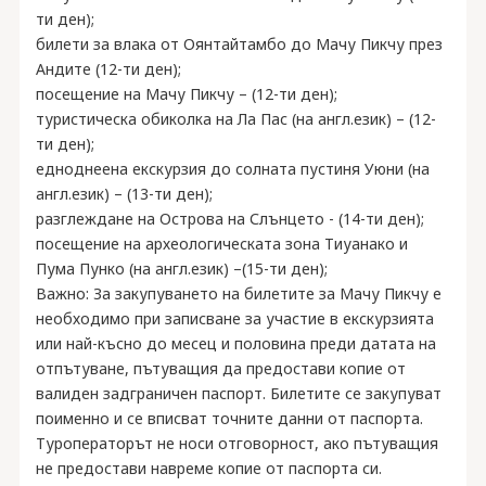
ти ден);
билети за влака от Оянтайтамбо до Мачу Пикчу през
Андите (12-ти ден);
посещение на Мачу Пикчу – (12-ти ден);
туристическа обиколка на Ла Пас (на англ.език) – (12-
ти ден);
едноднеена екскурзия до солната пустиня Уюни (на
англ.език) – (13-ти ден);
разглеждане на Острова на Слънцето - (14-ти ден);
посещение на археологическата зона Тиуанако и
Пума Пунко (на англ.език) –(15-ти ден);
Важно: За закупуването на билетите за Мачу Пикчу е
необходимо при записване за участие в екскурзията
или най-късно до месец и половина преди датата на
отпътуване, пътуващия да предостави копие от
валиден задграничен паспорт. Билетите се закупуват
поименно и се вписват точните данни от паспорта.
Туроператорът не носи отговорност, ако пътуващия
не предостави навреме копие от паспорта си.