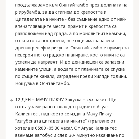
продължаваме към Оянтайтамбо през долината на
р.Урубамба, за да стигнем до крепостта и
Цитаделата на инките - без съмнение едно от най-
впечатляващите места. Храмът и крепостта са
разположени над града, а по монолитните камъни,
от които са построени, все още има запазени
древни релефни рисунки. Олянтайтамбо е пример за
невероятното градско планиране, което инките са
успели да направят. И до ден-днешен са запазени
каменните улици, а водата от планината се спуска
по същите канали, изградени преди хиляди години.
Нощувка в Оянтайтамбо.
12 ДЕН – МАЧУ ПИКЧУ Закуска – сух пакет. Ще
отпътуваме рано с влак до градчето Агуас
Калиентес , над което се издига Мачу Пикчу -
“изгубената цитадела на инките” /тръгване от
хотела в 05:00 -05:30 часа/. От Агуас Калиентес
вземаме автобус и след 30- минутно изкачване по