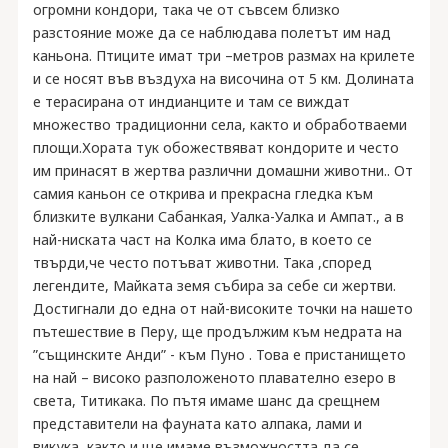
огромни кондори, така че от съвсем близко
разстояние може да се наблюдава полетът им над
каньона. Птиците имат три –метров размах на крилете
и се носят във въздуха на височина от 5 км. Долината
е терасирана от индианците и там се виждат
множество традиционни села, както и обработваеми
площи.Хората тук обожествяват кондорите и често
им принасят в жертва различни домашни животни.. От
самия каньон се открива и прекрасна гледка към
близките вулкани Сабанкая, Уалка-Уалка и Ампат., а в
най-ниската част на Колка има блато, в което се
твърди,че често потъват животни. Така ,според
легендите, Майката земя събира за себе си жертви.
Достигнали до една от най-високите точки на нашето
пътешествие в Перу, ще продължим към недрата на
”същинските Анди” - към Пуно . Това е пристанището
на най – високо разположеното плавателно езеро в
света, Титикака. По пътя имаме шанс да срещнем
представители на фауната като алпака, лами и
викука, както и ще имаме възможността да се