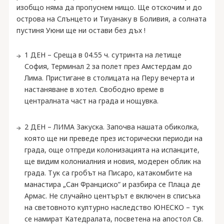
изобщо няма да пропуснем нищо. Ще отскочим и до
острова на Слънцето и Тиуанаку в Боливия, а солната
пустиня Уюни ще ни остави без дъх !
1 ДЕН – Среща в 04.55 ч. сутринта на летище
София, Терминал 2 за полет през Амстердам до
Лима. Пристигане в столицата на Перу вечерта и
настаняване в хотел. Свободно време в
централната част на града и нощувка.
2 ДЕН – ЛИМА Закуска. Започва нашата обиколка,
която ще ни преведе през исторически периоди на
града, още отпреди колонизацията на испанците,
ще видим колониалния и новия, модерен облик на
града. Тук са гробът на Писаро, катакомбите на
манастира „Сан Франциско” и разбира се Плаца де
Армас. Не случайно центърът е включен в списъка
на световното културно наследство ЮНЕСКО – тук
се намират Катедралата, посветена на апостол Св.