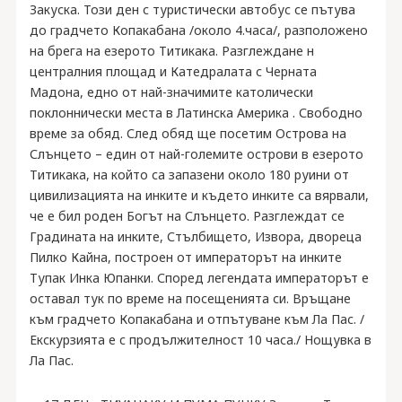
Закуска. Този ден с туристически автобус се пътува
до градчето Копакабана /около 4.часа/, разположено
на брега на езерото Титикака. Разглеждане н
централния площад и Катедралата с Черната
Мадона, едно от най-значимите католически
поклоннически места в Латинска Америка . Свободно
време за обяд. След обяд ще посетим Острова на
Слънцето – един от най-големите острови в езерото
Титикака, на който са запазени около 180 руини от
цивилизацията на инките и където инките са вярвали,
че е бил роден Богът на Слънцето. Разглеждат се
Градината на инките, Стълбището, Извора, двореца
Пилко Кайна, построен от императорът на инките
Тупак Инка Юпанки. Според легендата императорът е
оставал тук по време на посещенията си. Връщане
към градчето Копакабана и отпътуване към Ла Пас. /
Екскурзията е с продължителност 10 часа./ Нощувка в
Ла Пас.