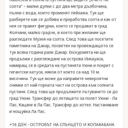
солта” – малки дупки с до два метра дълбочина,
пълни с вода, които променят пейзажа. Тук ще
разберете как се добива и преработва солта и как от
нея се правят фигурки, които се продават в град
Колчани, малко градче, в което при желание ще
разгледате Музея на солта. След това ще посетите
паметника на Дакар, посветен на провеждащото се
тук всяка година рали Дакар. Екскурзията ни ще
продължи с разглеждане на острова Инкауаси,
намиращ се в средата на пустинята Уюни и покрит с
гигантски катуси, някои от които са над 10 м.
височина. Тук ще може да направите невероятни
снимки от най-горната част на острова към солната
пустиня. След това ще продължите пътуването си до
град Уюни. Трансфер до летището за полет Уюни - Ла
Пас. Кацане в Ла Пас. Трансфер до хотел. Настаняване
и нощувка Ла Пас.
+16 ДЕН - ОСТРОВЪТ НА СЛЪНЦЕТО И КОПАКАБАНА