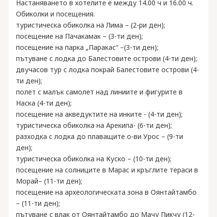
Настаняването в хотелите е между 14.00 ч и 16.00 ч.
Обиколки и посещения.
туристическа обиколка на Лима – (2-ри ден);
посещение на Пачакамак – (3-ти ден);
посещение на парка „Паракас“ –(3-ти ден);
пътуване с лодка до Балестовите острови (4-ти ден);
двучасов тур с лодка покрай Балестовите острови (4-
ти ден);
полет с малък самолет над линиите и фигурите в
Наска (4-ти ден);
посещение на акведуктите на инките - (4-ти ден);
туристическа обиколка на Арекипа- (6-ти ден);
разходка с лодка до плаващите о-ви Урос – (9-ти
ден);
туристическа обиколка на Куско – (10-ти ден);
посещение на солниците в Марас и кръглите тераси в
Морай– (11-ти ден);
посещение на археологическата зона в Оянтайтамбо
– (11-ти ден);
пътуване с влак от Оянтайтамбо до Мачу Пикчу (12-