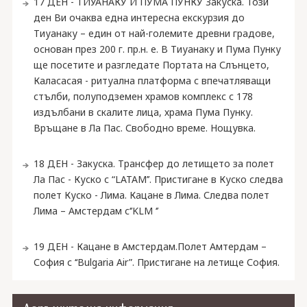
17 ДЕН - ТИУАНАКУ И ПУМА ПУНКУ Закуска. Този
ден Ви очаква една интересна екскурзия до
Тиуанаку – един от най-големите древни градове,
основан през 200 г. пр.н. е. В Тиуанаку и Пума Пунку
ще посетите и разгледате Портата на Слънцето,
Каласасая - ритуална платформа с впечатляващи
стълби, полуподземен храмов комплекс с 178
издълбани в скалите лица, храма Пума Пунку.
Връщане в Ла Пас. Свободно време. Нощувка.
18 ДЕН - Закуска. Трансфер до летището за полет
Ла Пас - Куско с “LATAM’’. Пристигане в Куско следва
полет Куско - Лима. Кацане в Лима. Следва полет
Лима – Амстердам с‘’KLM ‘’
19 ДЕН - Кацане в Амстердам.Полет Амтердам –
София с ‘‘Bulgaria Air”. Пристигане на летище София.