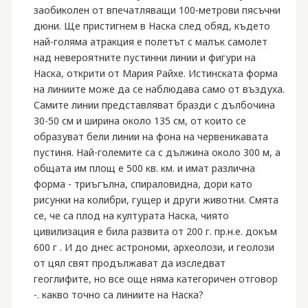
заобиколен от впечатляващи 100-метрови пясъчни
дюни. Ще пристигнем в Наска след обяд, където
най-голяма атракция е полетът с малък самолет
над невероятните пустинни линии и фигури на
Наска, открити от Мария Райхе. Истинската форма
на линиите може да се наблюдава само от въздуха.
Самите линии представляват бразди с дълбочина
30-50 см и ширина около 135 см, от които се
образуват бели линии на фона на червеникавата
пустиня. Най-големите са с дължина около 300 м, а
общата им площ е 500 кв. км. и имат различна
форма - триъгълна, спираловидна, дори като
рисунки на колибри, гущер и други животни. Смята
се, че са плод на културата Наска, чиято
цивилизация е била развита от 200 г. пр.н.е. докъм
600 г . И до днес астрономи, археолози, и геолози
от цял свят продължават да изследват
геоглифите, но все още няма категоричен отговор
-. какво точно са линиите на Наска?