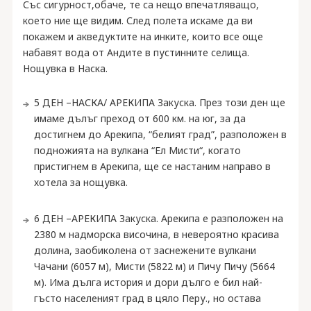
Със сигурност,обаче, те са нещо впечатляващо,
което ние ще видим. След полета искаме да ви
покажем и акведуктите на инките, които все още
набавят вода от Андите в пустинните селища.
Нощувка в Наска.
5 ДЕН –НАСКА/ АРЕКИПА Закуска. През този ден ще
имаме дълъг преход от 600 км. на юг, за да
достигнем до Арекипа, “белият град”, разположен в
подножията на вулкана “Ел Мисти“, когато
пристигнем в Арекипа, ще се настаним направо в
хотела за нощувка.
6 ДЕН –АРЕКИПА Закуска. Арекипа е разположен на
2380 м надморска височина, в невероятно красива
долина, заобиколена от заснежените вулкани
Чачани (6057 м), Мисти (5822 м) и Пичу Пичу (5664
м). Има дълга история и дори дълго е бил най-
гъсто населеният град в цяло Перу., но остава