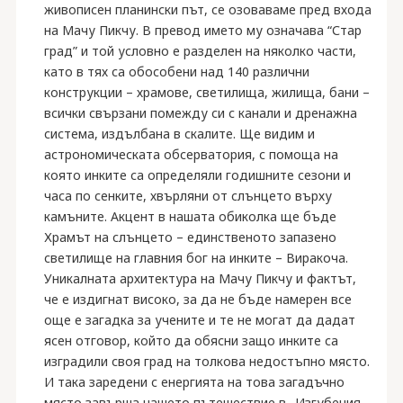
живописен планински път, се озоваваме пред входа
на Мачу Пикчу. В превод името му означава “Стар
град” и той условно е разделен на няколко части,
като в тях са обособени над 140 различни
конструкции – храмове, светилища, жилища, бани –
всички свързани помежду си с канали и дренажна
система, издълбана в скалите. Ще видим и
астрономическата обсерватория, с помоща на
която инките са определяли годишните сезони и
часа по сенките, хвърляни от слънцето върху
камъните. Акцент в нашата обиколка ще бъде
Храмът на слънцето – единственото запазено
светилище на главния бог на инките – Виракоча.
Уникалната архитектура на Мачу Пикчу и фактът,
че е издигнат високо, за да не бъде намерен все
още е загадка за учените и те не могат да дадат
ясен отговор, който да обясни защо инките са
изградили своя град на толкова недостъпно място.
И така заредени с енергията на това загадъчно
място завърша нашето пътешествие в „Изгубения