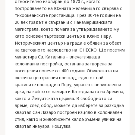
относително изолиран до 1870 г., когато
построяването на Южната железница го свързва с
тихоокеанските пристанища. През 30-те години на
20 век градът е свързан и с Панамериканската
магистрала, което помага за утвърждаването му
като основен търговски център в Южно Перу.
Историческият център на града е обявен за обект
на световното наследство на ЮНЕСКО. Ще посетим
манастира Св. Каталина – впечатляваща
колониална постройка, останала затворена за
посещения повече от 400 години. Обиколката ни
включва централния площад, един от най-
красивите площади в Перу, украсен с великолепни
арки, на който се намира и Катедралата на Арекипа,
както и Йезуитската църква. В свободното си
време, след обяд, можете да изберете за разходка
квартал Сан Лазаро построен изцяло в колониален
стил, както и живописните калдъръмени улички на
квартал Янауара. Нощувка.