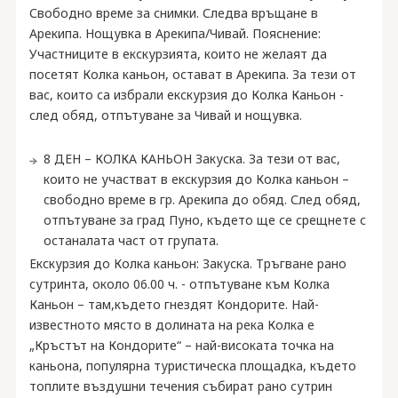
Свободно време за снимки. Следва връщане в
Арекипа. Нощувка в Арекипа/Чивай. Пояснение:
Участниците в екскурзията, които не желаят да
посетят Колка каньон, остават в Арекипа. За тези от
вас, които са избрали екскурзия до Колка Каньон -
след обяд, отпътуване за Чивай и нощувка.
8 ДЕН – КОЛКА КАНЬОН Закуска. За тези от вас,
които не участват в екскурзия до Колка каньон –
свободно време в гр. Арекипа до обяд. След обяд,
отпътуване за град Пуно, където ще се срещнете с
останалата част от групата.
Екскурзия до Колка каньон: Закуска. Тръгване рано
сутринта, около 06.00 ч. - отпътуване към Колка
Каньон – там,където гнездят Кондорите. Най-
известното място в долината на река Колка е
„Кръстът на Кондорите“ – най-високата точка на
каньона, популярна туристическа площадка, където
топлите въздушни течения събират рано сутрин