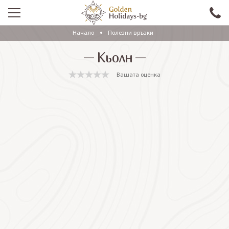
Начало
Полезни връзки
ПРОМО
Кьолн
EКСКУРЗИИ СЪС САМОЛЕТ
Вашата оценка
ЕКСКУРЗИИ С АВТОБУС
САМОЛЕТНИ ПОЧИВКИ
ПОЧИВКИ С АВТОБУС
ПРАЗНИЦИ
ЕКЗОТИКА
КРУИЗИ
Проверка на резервация