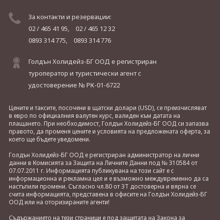
За контакти и резервации:
02 / 465 41 95,
02 / 465 12 32
0893 314 775,
0893 314 776
Голдън Холидейз-БГ ООД е регистриран
туроператор и туристически агент с
удостоверение № РК-01-6722
Цените и таксите, посочени в щатски долари (USD), се преизчисляват
в евро по официалния валутен курс, валиден към датата на
плащането. При необходимост, Голдън Холидейз-БГ ООД си запазва
правото, да променя цените и условията на предложената оферта, за
което ще бъдете уведомени.
Голдън Холидейз-БГ ООД е регистриран администратор на лични
данни в Комисията за Защита на Личните Данни под № 310584 от
07.07.2011 г. Информацията публикувана на този сайт е с
информационна и рекламна цел и е възможно междувременно да са
настъпили промени. Съгласно чл.80 от ЗТ достоверна и вярна се
счита информацията, представена в офисите на Голдън Холидейз-БГ
ООД или на оторизираните агенти!
Съдържанието на тези страници е под защитата на Закона за