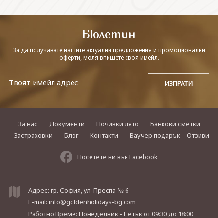
СВЪРЖЕТЕ СЕ С НАС
Бюлетин
За да получавате нашите актуални предложения и промоционални
оферти, моля впишете своя имейл.
За нас
Документи
Почивки лято
Банкови сметки
Застраховки
Блог
Контакти
Ваучер подарък
Отзиви
Посетете ни във Facebook
Адрес: гр. София, ул. Преспа № 6
E-mail:
info@goldenholidays-bg.com
Работно Време: Понеделник - Петък
от 09:30 до 18:00