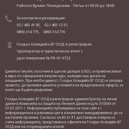
Работно Време: Понеделник - Петък
от 09:30 до 18:00
За контакти и резервации:
02 / 465 41 95,
02 / 465 12 32
0893 314 775,
0893 314 776
Голдън Холидейз-БГ ООД е регистриран
туроператор и туристически агент с
удостоверение № РК-01-6722
Цените и таксите, посочени в щатски долари (USD), се преизчисляват
в евро по официалния валутен курс, валиден към датата на
плащането. При необходимост, Голдън Холидейз-БГ ООД си запазва
правото, да променя цените и условията на предложената оферта, за
което ще бъдете уведомени.
Голдън Холидейз-БГ ООД е регистриран администратор на лични
данни в Комисията за Защита на Личните Данни под № 310584 от
07.07.2011 г. Информацията публикувана на този сайт е с
информационна и рекламна цел и е възможно междувременно да са
настъпили промени. Съгласно чл.80 от ЗТ достоверна и вярна се
счита информацията, представена в офисите на Голдън Холидейз-БГ
ООД или на оторизираните агенти!