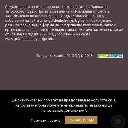
Съдържанието на тези страници е под защитата на Закона за
авторското право. При използване на информация от сайта е
задължително позоваването на Голдън Холидейз – БГ ООД
собственик на сайта www.goldenholidays-bg.com. Публикуване,
размножаване, всяка форма на комерсиално използване, както и
препечатването на цели материали става само след писмено съгласие
от Голдън Холидейз – БГ ООД собственик на сайта
www.goldenholidays-bg.com.
Голдън Холидейз-БГ ООД © 2023
„Бисквитките“ ни помагат да предоставяме услугите си. С
използването на услугите ни приемате, че можем да
използваме „бисквитки“.
Прочети повече
СЪГЛАСЕН СЪМ