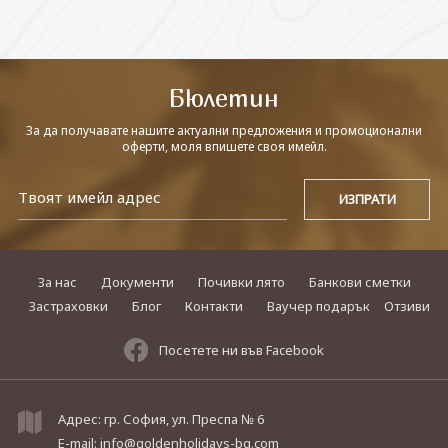
СВЪРЖЕТЕ СЕ С НАС
Бюлетин
За да получавате нашите актуални предложения и промоционални
оферти, моля впишете своя имейл.
За нас
Документи
Почивки лято
Банкови сметки
Застраховки
Блог
Контакти
Ваучер подарък
Отзиви
Посетете ни във Facebook
Адрес: гр. София, ул. Преспа № 6
E-mail:
info@goldenholidays-bg.com