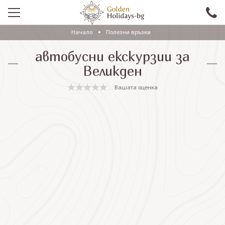
Начало
Полезни връзки
ПРОМО
автобусни екскурзии за
EКСКУРЗИИ СЪС САМОЛЕТ
Великден
ЕКСКУРЗИИ С АВТОБУС
Вашата оценка
САМОЛЕТНИ ПОЧИВКИ
ПОЧИВКИ С АВТОБУС
ПРАЗНИЦИ
ЕКЗОТИКА
КРУИЗИ
Проверка на резервация