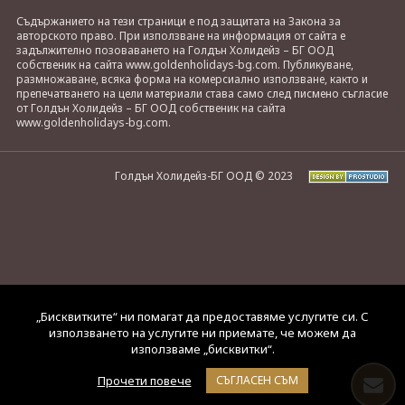
Съдържанието на тези страници е под защитата на Закона за
авторското право. При използване на информация от сайта е
задължително позоваването на Голдън Холидейз – БГ ООД
собственик на сайта www.goldenholidays-bg.com. Публикуване,
размножаване, всяка форма на комерсиално използване, както и
препечатването на цели материали става само след писмено съгласие
от Голдън Холидейз – БГ ООД собственик на сайта
www.goldenholidays-bg.com.
Голдън Холидейз-БГ ООД © 2023
„Бисквитките“ ни помагат да предоставяме услугите си. С
използването на услугите ни приемате, че можем да
използваме „бисквитки“.
Прочети повече
СЪГЛАСЕН СЪМ