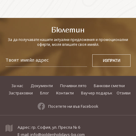
СВЪРЖЕТЕ СЕ С НАС
Бюлетин
За да получавате нашите актуални предложения и промоционални
оферти, моля впишете своя имейл.
За нас
Документи
Почивки лято
Банкови сметки
Застраховки
Блог
Контакти
Ваучер подарък
Отзиви
Посетете ни във Facebook
Адрес: гр. София, ул. Преспа № 6
E-mail:
info@goldenholidays-bg.com