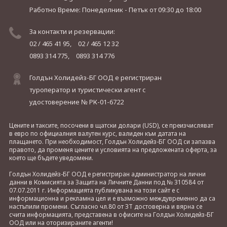
Работно Време: Понеделник - Петък
от 09:30 до 18:00
За контакти и резервации:
02 / 465 41 95,
02 / 465 12 32
0893 314 775,
0893 314 776
Голдън Холидейз-БГ ООД е регистриран
туроператор и туристически агент с
удостоверение № РК-01-6722
Цените и таксите, посочени в щатски долари (USD), се преизчисляват
в евро по официалния валутен курс, валиден към датата на
плащането. При необходимост, Голдън Холидейз-БГ ООД си запазва
правото, да променя цените и условията на предложената оферта, за
което ще бъдете уведомени.
Голдън Холидейз-БГ ООД е регистриран администратор на лични
данни в Комисията за Защита на Личните Данни под № 310584 от
07.07.2011 г. Информацията публикувана на този сайт е с
информационна и рекламна цел и е възможно междувременно да са
настъпили промени. Съгласно чл.80 от ЗТ достоверна и вярна се
счита информацията, представена в офисите на Голдън Холидейз-БГ
ООД или на оторизираните агенти!