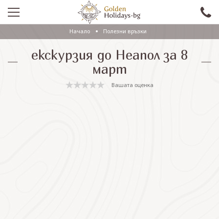
Начало
Полезни връзки
ПРОМО
екскурзия до Неапол за 8
EКСКУРЗИИ СЪС САМОЛЕТ
март
ЕКСКУРЗИИ С АВТОБУС
Вашата оценка
САМОЛЕТНИ ПОЧИВКИ
ПОЧИВКИ С АВТОБУС
ПРАЗНИЦИ
ЕКЗОТИКА
КРУИЗИ
Проверка на резервация