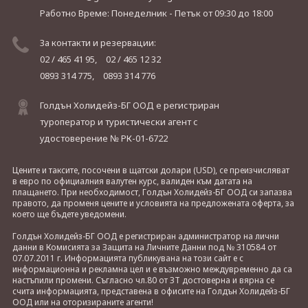
Работно Време: Понеделник - Петък
от 09:30 до 18:00
За контакти и резервации:
02 / 465 41 95,
02 / 465 12 32
0893 314 775,
0893 314 776
Голдън Холидейз-БГ ООД е регистриран
туроператор и туристически агент с
удостоверение № РК-01-6722
Цените и таксите, посочени в щатски долари (USD), се преизчисляват
в евро по официалния валутен курс, валиден към датата на
плащането. При необходимост, Голдън Холидейз-БГ ООД си запазва
правото, да променя цените и условията на предложената оферта, за
което ще бъдете уведомени.
Голдън Холидейз-БГ ООД е регистриран администратор на лични
данни в Комисията за Защита на Личните Данни под № 310584 от
07.07.2011 г. Информацията публикувана на този сайт е с
информационна и рекламна цел и е възможно междувременно да са
настъпили промени. Съгласно чл.80 от ЗТ достоверна и вярна се
счита информацията, представена в офисите на Голдън Холидейз-БГ
ООД или на оторизираните агенти!