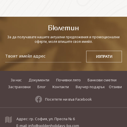
СВЪРЖЕТЕ СЕ С НАС
Бюлетин
За да получавате нашите актуални предложения и промоционални
оферти, моля впишете своя имейл.
За нас
Документи
Почивки лято
Банкови сметки
Застраховки
Блог
Контакти
Ваучер подарък
Отзиви
Посетете ни във Facebook
Адрес: гр. София, ул. Преспа № 6
E-mail:
info@goldenholidays-bg.com