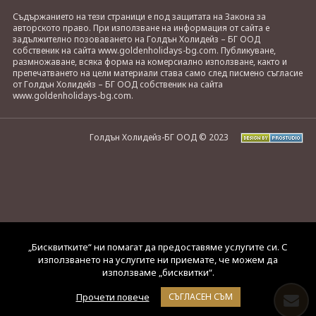
Съдържанието на тези страници е под защитата на Закона за
авторското право. При използване на информация от сайта е
задължително позоваването на Голдън Холидейз – БГ ООД
собственик на сайта www.goldenholidays-bg.com. Публикуване,
размножаване, всяка форма на комерсиално използване, както и
препечатването на цели материали става само след писмено съгласие
от Голдън Холидейз – БГ ООД собственик на сайта
www.goldenholidays-bg.com.
Голдън Холидейз-БГ ООД © 2023
„Бисквитките“ ни помагат да предоставяме услугите си. С
използването на услугите ни приемате, че можем да
използваме „бисквитки“.
Прочети повече
СЪГЛАСЕН СЪМ