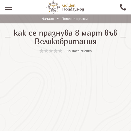
Начало
Полезни връзки
ПРОМО
как се празнува 8 март във
EКСКУРЗИИ СЪС САМОЛЕТ
Великобритания
ЕКСКУРЗИИ С АВТОБУС
Вашата оценка
САМОЛЕТНИ ПОЧИВКИ
ПОЧИВКИ С АВТОБУС
ПРАЗНИЦИ
ЕКЗОТИКА
КРУИЗИ
Проверка на резервация