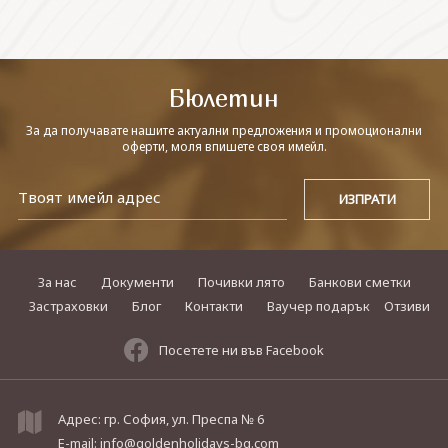
СВЪРЖЕТЕ СЕ С НАС
Бюлетин
За да получавате нашите актуални предложения и промоционални
оферти, моля впишете своя имейл.
За нас
Документи
Почивки лято
Банкови сметки
Застраховки
Блог
Контакти
Ваучер подарък
Отзиви
Посетете ни във Facebook
Адрес: гр. София, ул. Преспа № 6
E-mail:
info@goldenholidays-bg.com