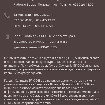
Работно Време: Понеделник - Петък
от 09:30 до 18:00
За контакти и резервации:
02 / 465 41 95,
02 / 465 12 32
0893 314 775,
0893 314 776
Голдън Холидейз-БГ ООД е регистриран
туроператор и туристически агент с
удостоверение № РК-01-6722
Цените и таксите, посочени в щатски долари (USD), се преизчисляват
в евро по официалния валутен курс, валиден към датата на
плащането. При необходимост, Голдън Холидейз-БГ ООД си запазва
правото, да променя цените и условията на предложената оферта, за
което ще бъдете уведомени.
Голдън Холидейз-БГ ООД е регистриран администратор на лични
данни в Комисията за Защита на Личните Данни под № 310584 от
07.07.2011 г. Информацията публикувана на този сайт е с
информационна и рекламна цел и е възможно междувременно да са
настъпили промени. Съгласно чл.80 от ЗТ достоверна и вярна се
счита информацията, представена в офисите на Голдън Холидейз-БГ
ООД или на оторизираните агенти!