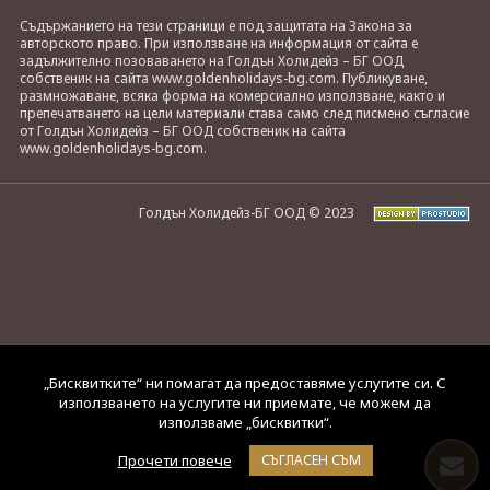
Съдържанието на тези страници е под защитата на Закона за
авторското право. При използване на информация от сайта е
задължително позоваването на Голдън Холидейз – БГ ООД
собственик на сайта www.goldenholidays-bg.com. Публикуване,
размножаване, всяка форма на комерсиално използване, както и
препечатването на цели материали става само след писмено съгласие
от Голдън Холидейз – БГ ООД собственик на сайта
www.goldenholidays-bg.com.
Голдън Холидейз-БГ ООД © 2023
„Бисквитките“ ни помагат да предоставяме услугите си. С
използването на услугите ни приемате, че можем да
използваме „бисквитки“.
Прочети повече
СЪГЛАСЕН СЪМ