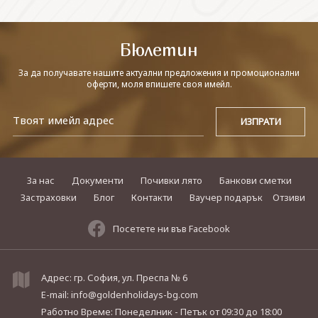
СВЪРЖЕТЕ СЕ С НАС
Бюлетин
За да получавате нашите актуални предложения и промоционални
оферти, моля впишете своя имейл.
За нас
Документи
Почивки лято
Банкови сметки
Застраховки
Блог
Контакти
Ваучер подарък
Отзиви
Посетете ни във Facebook
Адрес: гр. София, ул. Преспа № 6
E-mail:
info@goldenholidays-bg.com
Работно Време: Понеделник - Петък
от 09:30 до 18:00