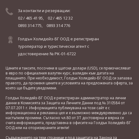
За контакти и резервации:
02 / 465 41 95,
02 / 465 12 32
0893 314 775,
0893 314 776
Голдън Холидейз-БГ ООД е регистриран
туроператор и туристически агент с
удостоверение № РК-01-6722
Цените и таксите, посочени в щатски долари (USD), се преизчисляват
в евро по официалния валутен курс, валиден към датата на
плащането. При необходимост, Голдън Холидейз-БГ ООД си запазва
правото, да променя цените и условията на предложената оферта, за
което ще бъдете уведомени.
Голдън Холидейз-БГ ООД е регистриран администратор на лични
данни в Комисията за Защита на Личните Данни под № 310584 от
07.07.2011 г. Информацията публикувана на този сайт е с
информационна и рекламна цел и е възможно междувременно да са
настъпили промени. Съгласно чл.80 от ЗТ достоверна и вярна се
счита информацията, представена в офисите на Голдън Холидейз-БГ
ООД или на оторизираните агенти!
Съдържанието на тези страници е под защитата на Закона за