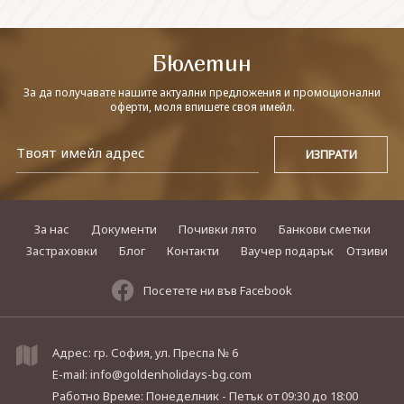
СВЪРЖЕТЕ СЕ С НАС
Бюлетин
За да получавате нашите актуални предложения и промоционални
оферти, моля впишете своя имейл.
За нас
Документи
Почивки лято
Банкови сметки
Застраховки
Блог
Контакти
Ваучер подарък
Отзиви
Посетете ни във Facebook
Адрес: гр. София, ул. Преспа № 6
E-mail:
info@goldenholidays-bg.com
Работно Време: Понеделник - Петък
от 09:30 до 18:00