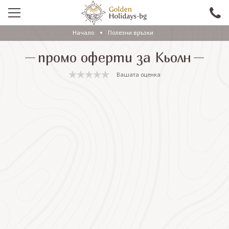
Начало
Полезни връзки
ПРОМО
промо оферти за Кьолн
EКСКУРЗИИ СЪС САМОЛЕТ
Вашата оценка
ЕКСКУРЗИИ С АВТОБУС
САМОЛЕТНИ ПОЧИВКИ
ПОЧИВКИ С АВТОБУС
ПРАЗНИЦИ
ЕКЗОТИКА
КРУИЗИ
Проверка на резервация