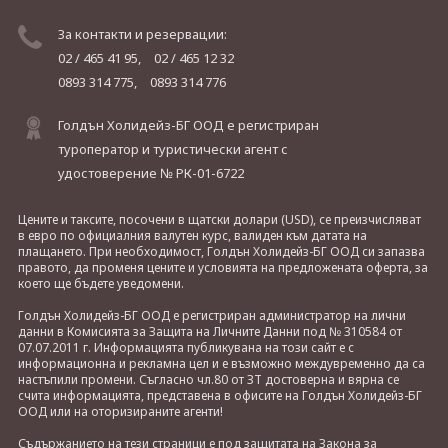
За контакти и резервации:
02 / 465 41 95,
02 / 465 12 32
0893 314 775,
0893 314 776
Голдън Холидейз-БГ ООД е регистриран
туроператор и туристически агент с
удостоверение № РК-01-6722
Цените и таксите, посочени в щатски долари (USD), се преизчисляват
в евро по официалния валутен курс, валиден към датата на
плащането. При необходимост, Голдън Холидейз-БГ ООД си запазва
правото, да променя цените и условията на предложената оферта, за
което ще бъдете уведомени.
Голдън Холидейз-БГ ООД е регистриран администратор на лични
данни в Комисията за Защита на Личните Данни под № 310584 от
07.07.2011 г. Информацията публикувана на този сайт е с
информационна и рекламна цел и е възможно междувременно да са
настъпили промени. Съгласно чл.80 от ЗТ достоверна и вярна се
счита информацията, представена в офисите на Голдън Холидейз-БГ
ООД или на оторизираните агенти!
Съдържанието на тези страници е под защитата на Закона за