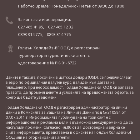
Работно Време: Понеделник - Петък
от 09:30 до 18:00
За контакти и резервации:
02 / 465 41 95,
02 / 465 12 32
0893 314 775,
0893 314 776
Голдън Холидейз-БГ ООД е регистриран
туроператор и туристически агент с
удостоверение № РК-01-6722
Цените и таксите, посочени в щатски долари (USD), се преизчисляват
в евро по официалния валутен курс, валиден към датата на
плащането. При необходимост, Голдън Холидейз-БГ ООД си запазва
правото, да променя цените и условията на предложената оферта, за
което ще бъдете уведомени.
Голдън Холидейз-БГ ООД е регистриран администратор на лични
данни в Комисията за Защита на Личните Данни под № 310584 от
07.07.2011 г. Информацията публикувана на този сайт е с
информационна и рекламна цел и е възможно междувременно да са
настъпили промени. Съгласно чл.80 от ЗТ достоверна и вярна се
счита информацията, представена в офисите на Голдън Холидейз-БГ
ООД или на оторизираните агенти!