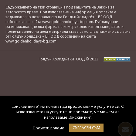
Съдържанието на тези страници е под защитата на Закона за
авторското право. При използване на информация от сайта е
задължително позоваването на Голдън Холидейз – БГ ООД
собственик на сайта www.goldenholidays-bg.com. Публикуване,
размножаване, всяка форма на комерсиално използване, както и
препечатването на цели материали става само след писмено съгласие
от Голдън Холидейз – БГ ООД собственик на сайта
www.goldenholidays-bg.com.
Голдън Холидейз-БГ ООД © 2023
„Бисквитките“ ни помагат да предоставяме услугите си. С
използването на услугите ни приемате, че можем да
използваме „бисквитки“.
Прочети повече
СЪГЛАСЕН СЪМ