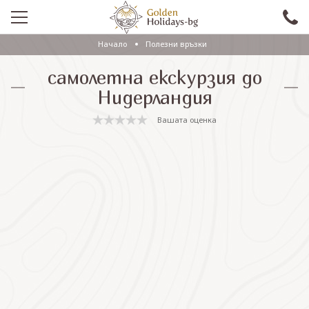
Начало
Полезни връзки
ПРОМО
самолетна екскурзия до
EКСКУРЗИИ СЪС САМОЛЕТ
Нидерландия
ЕКСКУРЗИИ С АВТОБУС
Вашата оценка
САМОЛЕТНИ ПОЧИВКИ
ПОЧИВКИ С АВТОБУС
ПРАЗНИЦИ
ЕКЗОТИКА
КРУИЗИ
Проверка на резервация