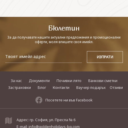
СВЪРЖЕТЕ СЕ С НАС
Бюлетин
За да получавате нашите актуални предложения и промоционални
оферти, моля впишете своя имейл.
За нас
Документи
Почивки лято
Банкови сметки
Застраховки
Блог
Контакти
Ваучер подарък
Отзиви
Посетете ни във Facebook
Адрес: гр. София, ул. Преспа № 6
E-mail:
info@goldenholidays-bg.com