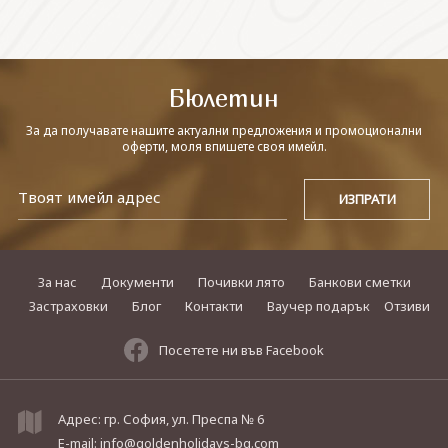
СВЪРЖЕТЕ СЕ С НАС
Бюлетин
За да получавате нашите актуални предложения и промоционални
оферти, моля впишете своя имейл.
За нас
Документи
Почивки лято
Банкови сметки
Застраховки
Блог
Контакти
Ваучер подарък
Отзиви
Посетете ни във Facebook
Адрес: гр. София, ул. Преспа № 6
E-mail:
info@goldenholidays-bg.com