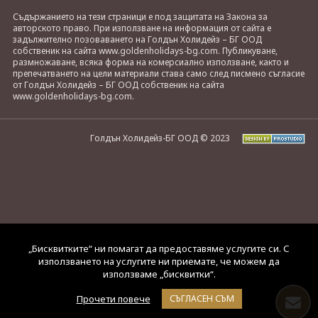
Съдържанието на тези страници е под защитата на Закона за
авторското право. При използване на информация от сайта е
задължително позоваването на Голдън Холидейз – БГ ООД
собственик на сайта www.goldenholidays-bg.com. Публикуване,
размножаване, всяка форма на комерсиално използване, както и
препечатването на цели материали става само след писмено съгласие
от Голдън Холидейз – БГ ООД собственик на сайта
www.goldenholidays-bg.com.
Голдън Холидейз-БГ ООД © 2023
„Бисквитките“ ни помагат да предоставяме услугите си. С
използването на услугите ни приемате, че можем да
използваме „бисквитки“.
Прочети повече
СЪГЛАСЕН СЪМ