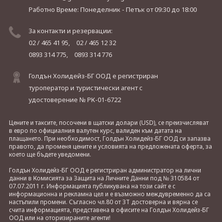
Работно Време: Понеделник - Петък
от 09:30 до 18:00
За контакти и резервации:
02 / 465 41 95,
02 / 465 12 32
0893 314 775,
0893 314 776
Голдън Холидейз-БГ ООД е регистриран
туроператор и туристически агент с
удостоверение № РК-01-6722
Цените и таксите, посочени в щатски долари (USD), се преизчисляват
в евро по официалния валутен курс, валиден към датата на
плащането. При необходимост, Голдън Холидейз-БГ ООД си запазва
правото, да променя цените и условията на предложената оферта, за
което ще бъдете уведомени.
Голдън Холидейз-БГ ООД е регистриран администратор на лични
данни в Комисията за Защита на Личните Данни под № 310584 от
07.07.2011 г. Информацията публикувана на този сайт е с
информационна и рекламна цел и е възможно междувременно да са
настъпили промени. Съгласно чл.80 от ЗТ достоверна и вярна се
счита информацията, представена в офисите на Голдън Холидейз-БГ
ООД или на оторизираните агенти!