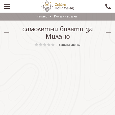
Начало
Полезни връзки
ПРОМО
самолетни билети за
EКСКУРЗИИ СЪС САМОЛЕТ
Милано
ЕКСКУРЗИИ С АВТОБУС
Вашата оценка
САМОЛЕТНИ ПОЧИВКИ
ПОЧИВКИ С АВТОБУС
ПРАЗНИЦИ
ЕКЗОТИКА
КРУИЗИ
Проверка на резервация