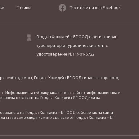
Посетете ни във Facebook
ък
Отзиви
Голдън Холидейз-БГ ООД е регистриран
туроператор и туристически агент с
удостоверение № РК-01-6722
. При необходимост, Голдън Холидейз-БГ ООД си запазва правото,
 г. Информацията публикувана на този сайт е с информационна и
дставена в офисите на Голдън Холидейз-БГ ООД или на
зоваването на Голдън Холидейз – БГ ООД собственик на сайта
ли става само след писмено съгласие от Голдън Холидейз – БГ