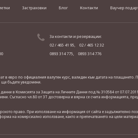
метки
Застраховки
Блог
Контакти
Ваучер подар
За контакти и резервации:
02 / 465 41 95,
02 / 465 12 32
00
0893 314 775,
0893 314 776
яват в евро по официалния валутен курс, валиден към датата на плащането
о ще бъдете уведомени.
анни в Комисията за Защита на Личните Данни под № 310584 от 07.07.2011
ни. Съгласно чл.80 от ЗТ достоверна и вярна се счита информацията, пре
орското право. При използване на информация от сайта е задължително по
орма на комерсиално използване, както и препечатването на цели материа