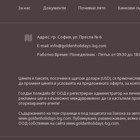
За нас
Документи
Почивки лято
Банкови с
Адрес: гр. София, ул. Преспа № 6
E-mail:
info@goldenholidays-bg.com
Работно Време: Понеделник - Петък
от 09:30 до 18:
Цените и таксите, посочени в щатски долари (USD), се преизчисл
да променя цените и условията на предложената оферта, за коет
Голдън Холидейз-БГ ООД е регистриран администратор на лични д
рекламна цел и е възможно междувременно да са настъпили проме
оторизираните агенти!
Съдържанието на тези страници е под защитата на Закона за авт
www.goldenholidays-bg.com. Публикуване, размножаване, всяка ф
ООД собственик на сайта www.goldenholidays-bg.com.