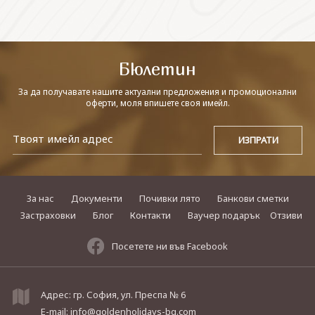
СВЪРЖЕТЕ СЕ С НАС
Бюлетин
За да получавате нашите актуални предложения и промоционални
оферти, моля впишете своя имейл.
За нас
Документи
Почивки лято
Банкови сметки
Застраховки
Блог
Контакти
Ваучер подарък
Отзиви
Посетете ни във Facebook
Адрес: гр. София, ул. Преспа № 6
E-mail:
info@goldenholidays-bg.com