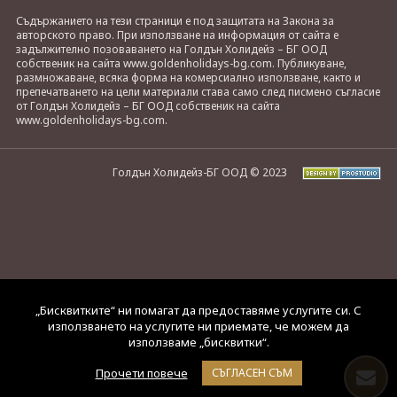
Съдържанието на тези страници е под защитата на Закона за
авторското право. При използване на информация от сайта е
задължително позоваването на Голдън Холидейз – БГ ООД
собственик на сайта www.goldenholidays-bg.com. Публикуване,
размножаване, всяка форма на комерсиално използване, както и
препечатването на цели материали става само след писмено съгласие
от Голдън Холидейз – БГ ООД собственик на сайта
www.goldenholidays-bg.com.
Голдън Холидейз-БГ ООД © 2023
„Бисквитките“ ни помагат да предоставяме услугите си. С
използването на услугите ни приемате, че можем да
използваме „бисквитки“.
Прочети повече
СЪГЛАСЕН СЪМ