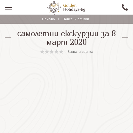
Начало
Полезни връзки
ПРОМО
самолетни екскурзии за 8
EКСКУРЗИИ СЪС САМОЛЕТ
март 2020
ЕКСКУРЗИИ С АВТОБУС
Вашата оценка
САМОЛЕТНИ ПОЧИВКИ
ПОЧИВКИ С АВТОБУС
ПРАЗНИЦИ
ЕКЗОТИКА
КРУИЗИ
Проверка на резервация