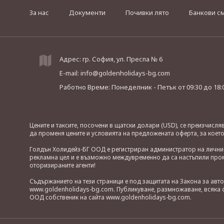
За нас
Документи
Почивки лято
Банкови с
Адрес: гр. София, ул. Преспа № 6
E-mail:
info@goldenholidays-bg.com
Работно Време: Понеделник - Петък
от 09:30 до 18:
Цените и таксите, посочени в щатски долари (USD), се преизчисл
да променя цените и условията на предложената оферта, за коет
Голдън Холидейз-БГ ООД е регистриран администратор на лични д
рекламна цел и е възможно междувременно да са настъпили проме
оторизираните агенти!
Съдържанието на тези страници е под защитата на Закона за авт
www.goldenholidays-bg.com. Публикуване, размножаване, всяка ф
ООД собственик на сайта www.goldenholidays-bg.com.