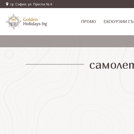
гр. София, ул. Преспа № 6
ПРОМО
EКСКУРЗИИ СЪ
самолет