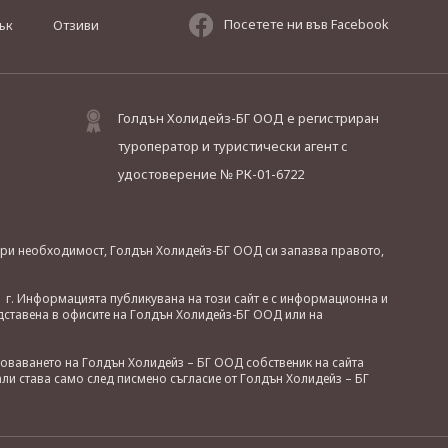
Посетете ни във Facebook
ък
Отзиви
Голдън Холидейз-БГ ООД е регистриран
туроператор и туристически агент с
удостоверение № РК-01-6722
. При необходимост, Голдън Холидейз-БГ ООД си запазва правото,
 г. Информацията публикувана на този сайт е с информационна и
дставена в офисите на Голдън Холидейз-БГ ООД или на
зоваването на Голдън Холидейз – БГ ООД собственик на сайта
ли става само след писмено съгласие от Голдън Холидейз – БГ