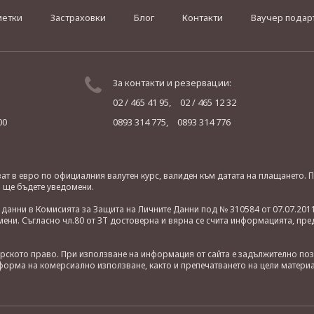
метки
Застраховки
Блог
Контакти
Ваучер подар
За контакти и резервации:
02 / 465 41 95,
02 / 465 12 32
00
0893 314 775,
0893 314 776
яват в евро по официалния валутен курс, валиден към датата на плащането
о ще бъдете уведомени.
анни в Комисията за Защита на Личните Данни под № 310584 от 07.07.2011
ни. Съгласно чл.80 от ЗТ достоверна и вярна се счита информацията, пре
орското право. При използване на информация от сайта е задължително по
орма на комерсиално използване, както и препечатването на цели материа