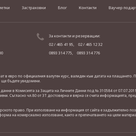
метки
Застраховки
Блог
Контакти
Ваучер подар
За контакти и резервации:
02 / 465 41 95,
02 / 465 12 32
00
0893 314 775,
0893 314 776
яват в евро по официалния валутен курс, валиден към датата на плащането
о ще бъдете уведомени.
анни в Комисията за Защита на Личните Данни под № 310584 от 07.07.2011
ни. Съгласно чл.80 от ЗТ достоверна и вярна се счита информацията, пре
орското право. При използване на информация от сайта е задължително по
орма на комерсиално използване, както и препечатването на цели материа