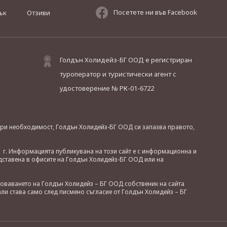
Посетете ни във Facebook
ък
Отзиви
Голдън Холидейз-БГ ООД е регистриран
туроператор и туристически агент с
удостоверение № РК-01-6722
. При необходимост, Голдън Холидейз-БГ ООД си запазва правото,
 г. Информацията публикувана на този сайт е с информационна и
дставена в офисите на Голдън Холидейз-БГ ООД или на
зоваването на Голдън Холидейз – БГ ООД собственик на сайта
ли става само след писмено съгласие от Голдън Холидейз – БГ