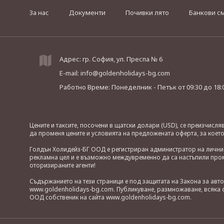
За нас
Документи
Почивки лято
Банкови с
Адрес: гр. София, ул. Преспа № 6
E-mail:
info@goldenholidays-bg.com
Работно Време: Понеделник - Петък
от 09:30 до 18:
Цените и таксите, посочени в щатски долари (USD), се преизчисл
да променя цените и условията на предложената оферта, за коет
Голдън Холидейз-БГ ООД е регистриран администратор на лични д
рекламна цел и е възможно междувременно да са настъпили проме
оторизираните агенти!
Съдържанието на тези страници е под защитата на Закона за авт
www.goldenholidays-bg.com. Публикуване, размножаване, всяка ф
ООД собственик на сайта www.goldenholidays-bg.com.