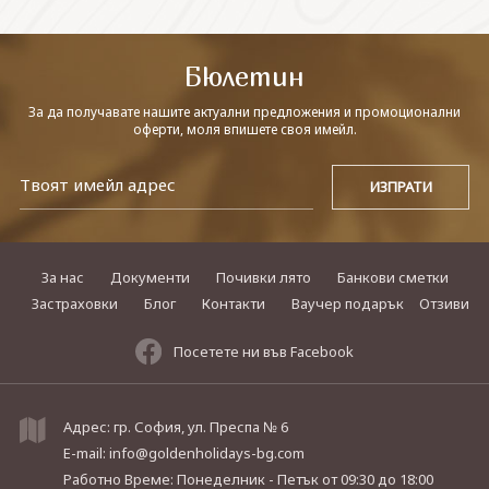
СВЪРЖЕТЕ СЕ С НАС
Бюлетин
За да получавате нашите актуални предложения и промоционални
оферти, моля впишете своя имейл.
За нас
Документи
Почивки лято
Банкови сметки
Застраховки
Блог
Контакти
Ваучер подарък
Отзиви
Посетете ни във Facebook
Адрес: гр. София, ул. Преспа № 6
E-mail:
info@goldenholidays-bg.com
Работно Време: Понеделник - Петък
от 09:30 до 18:00