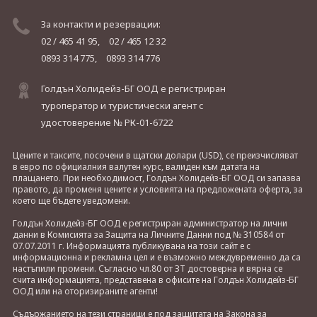
За контакти и резервации:
02 / 465 41 95,
02 / 465 12 32
0893 314 775,
0893 314 776
Голдън Холидейз-БГ ООД е регистриран
туроператор и туристически агент с
удостоверение № РК-01-6722
Цените и таксите, посочени в щатски долари (USD), се преизчисляват
в евро по официалния валутен курс, валиден към датата на
плащането. При необходимост, Голдън Холидейз-БГ ООД си запазва
правото, да променя цените и условията на предложената оферта, за
което ще бъдете уведомени.
Голдън Холидейз-БГ ООД е регистриран администратор на лични
данни в Комисията за Защита на Личните Данни под № 310584 от
07.07.2011 г. Информацията публикувана на този сайт е с
информационна и рекламна цел и е възможно междувременно да са
настъпили промени. Съгласно чл.80 от ЗТ достоверна и вярна се
счита информацията, представена в офисите на Голдън Холидейз-БГ
ООД или на оторизираните агенти!
Съдържанието на тези страници е под защитата на Закона за