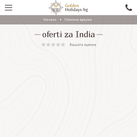
Начало
Полезни връзки
ПРОМО
oferti za India
EКСКУРЗИИ СЪС САМОЛЕТ
Вашата оценка
ЕКСКУРЗИИ С АВТОБУС
САМОЛЕТНИ ПОЧИВКИ
ПОЧИВКИ С АВТОБУС
ПРАЗНИЦИ
ЕКЗОТИКА
КРУИЗИ
Проверка на резервация