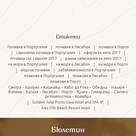
СВЪРЖЕТЕ СЕ С НАС
Етикети
|
|
Почивка в Португалия
почивка в Лисабон
почивка в Порто
|
|
|
самолетни почивки в Португалия
оферти за лято 2017
|
|
почивки със самолет 2017
ранни записвания за лято 2017
|
|
на море в Португалия
на море в Лисабон
на море в Порто
|
|
|
морски почивки
забележителности в Португалия
|
|
плажове в Португалия
плажове в Лисабон
|
плажове в Порто
Синтра – Ещорил – Кашкайш – Кабо да Рока – Обидуш – Назаре –
Фатима – Баталя – Лисабон – Порто – Брага – Гимараеш – Сантяго
де Компостела – Коимбра
|
|
Golden Tulip Porto Gaia Hotel and SPA 4*
|
Axis Ofir Beach Resort Hotel
Бюлетин