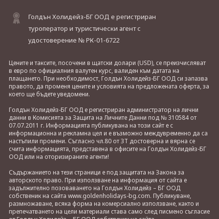
Голдън Холидейз-БГ ООД е регистриран
туроператор и туристически агент с
удостоверение № РК-01-6722
Цените и таксите, посочени в щатски долари (USD), се преизчисляват
в евро по официалния валутен курс, валиден към датата на
плащането. При необходимост, Голдън Холидейз-БГ ООД си запазва
правото, да променя цените и условията на предложената оферта, за
което ще бъдете уведомени.
Голдън Холидейз-БГ ООД е регистриран администратор на лични
данни в Комисията за Защита на Личните Данни под № 310584 от
07.07.2011 г. Информацията публикувана на този сайт е с
информационна и рекламна цел и е възможно междувременно да са
настъпили промени. Съгласно чл.80 от ЗТ достоверна и вярна се
счита информацията, представена в офисите на Голдън Холидейз-БГ
ООД или на оторизираните агенти!
Съдържанието на тези страници е под защитата на Закона за
авторското право. При използване на информация от сайта е
задължително позоваването на Голдън Холидейз – БГ ООД
собственик на сайта www.goldenholidays-bg.com. Публикуване,
размножаване, всяка форма на комерсиално използване, както и
препечатването на цели материали става само след писмено съгласие