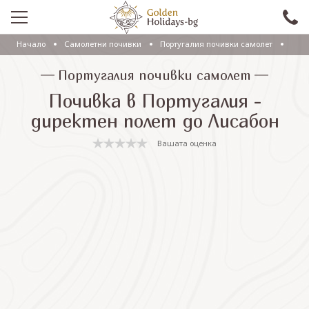
Начало
Самолетни почивки
Португалия почивки самолет
ПРОМО
Португалия почивки самолет
EКСКУРЗИИ СЪС САМОЛЕТ
Почивка в Португалия -
ЕКСКУРЗИИ С АВТОБУС
директен полет до Лисабон
САМОЛЕТНИ ПОЧИВКИ
Вашата оценка
ПОЧИВКИ С АВТОБУС
ПРАЗНИЦИ
ЕКЗОТИКА
КРУИЗИ
Проверка на резервация