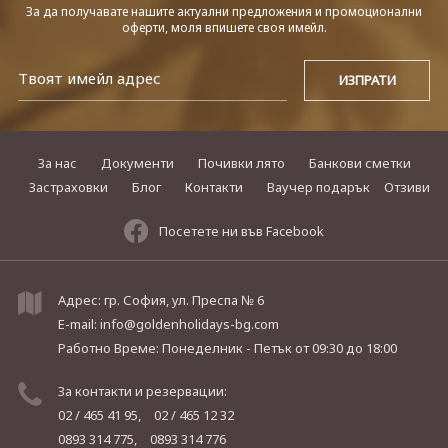
За да получавате нашите актуални предложения и промоционални
оферти, моля впишете своя имейл.
За нас
Документи
Почивки лято
Банкови сметки
Застраховки
Блог
Контакти
Ваучер подарък
Отзиви
Посетете ни във Facebook
Адрес: гр. София, ул. Преспа № 6
E-mail:
info@goldenholidays-bg.com
Работно Време: Понеделник - Петък
от 09:30 до 18:00
За контакти и резервации:
02 / 465 41 95,
02 / 465 12 32
0893 314 775,
0893 314 776