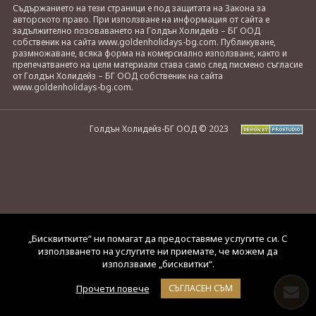
Съдържанието на тези страници е под защитата на Закона за
авторското право. При използване на информация от сайта е
задължително позоваването на Голдън Холидейз – БГ ООД
собственик на сайта www.goldenholidays-bg.com. Публикуване,
размножаване, всяка форма на комерсиално използване, както и
препечатването на цели материали става само след писмено съгласие
от Голдън Холидейз – БГ ООД собственик на сайта
www.goldenholidays-bg.com.
Голдън Холидейз-БГ ООД © 2023
„Бисквитките“ ни помагат да предоставяме услугите си. С
използването на услугите ни приемате, че можем да
използваме „бисквитки“.
Прочети повече
СЪГЛАСЕН СЪМ