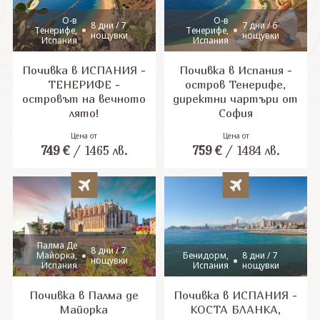
О-в
О-в
8 дни / 7
7 дни / 6
Тенерифе,
Тенерифе,
нощувки
нощувки
Испания
Испания
Почивка в ИСПАНИЯ -
Почивка в Испания -
ТЕНЕРИФЕ -
остров Тенерифе,
островът на вечното
директни чартъри от
лято!
София
Цена от
Цена от
749
€
/
1465
лв.
759
€
/
1484
лв.
Палма Де
8 дни / 7
Майорка,
Бенидорм,
8 дни / 7
нощувки
Испания
Испания
нощувки
Почивка в Палма де
Почивка в ИСПАНИЯ -
Майорка
КОСТА БЛАНКА,