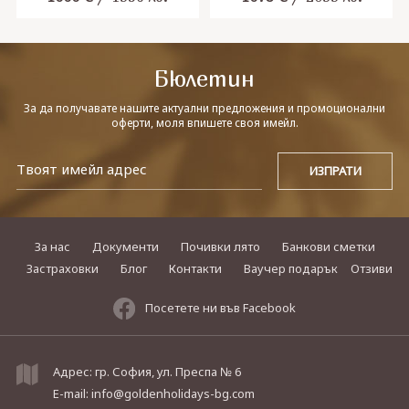
гарантирани!
Бюлетин
За да получавате нашите актуални предложения и промоционални
оферти, моля впишете своя имейл.
За нас
Документи
Почивки лято
Банкови сметки
Застраховки
Блог
Контакти
Ваучер подарък
Отзиви
Посетете ни във Facebook
Адрес: гр. София, ул. Преспа № 6
E-mail:
info@goldenholidays-bg.com