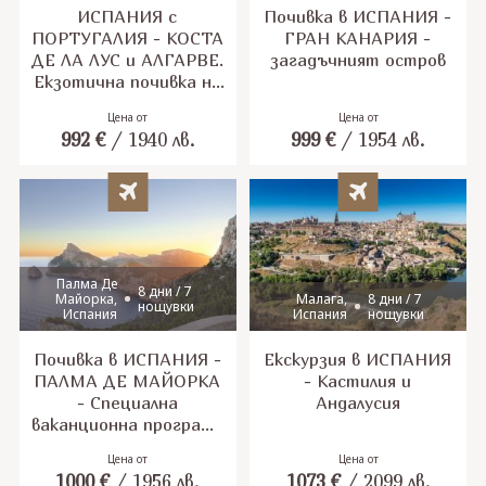
ИСПАНИЯ с
Почивка в ИСПАНИЯ -
ПОРТУГАЛИЯ - КОCТА
ГРАН КАНАРИЯ -
ДЕ ЛА ЛУС и АЛГАРВЕ.
загадъчният остров
Екзотична почивка на
най-хубавите плажове
Цена от
Цена от
в Европа
992
€
/
1940
лв.
999
€
/
1954
лв.
Палма Де
8 дни / 7
Майорка,
Малага,
8 дни / 7
нощувки
Испания
Испания
нощувки
Почивка в ИСПАНИЯ -
Екскурзия в ИСПАНИЯ
ПАЛМА ДЕ МАЙОРКА
- Кастилия и
- Специална
Андалусия
ваканционна програма
за всички възрасти!
Цена от
Цена от
Всички дати са
1000
€
/
1956
лв.
1073
€
/
2099
лв.