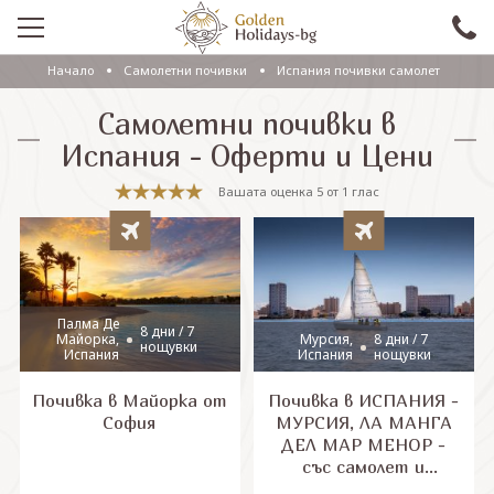
Начало
Самолетни почивки
Испания почивки самолет
ПРОМО
Самолетни почивки в
EКСКУРЗИИ СЪС САМОЛЕТ
Испания - Оферти и Цени
ЕКСКУРЗИИ С АВТОБУС
Вашата оценка
5
от
1
глас
САМОЛЕТНИ ПОЧИВКИ
ПОЧИВКИ С АВТОБУС
ПРАЗНИЦИ
Палма Де
8 дни / 7
Майорка,
Мурсия,
8 дни / 7
нощувки
Испания
Испания
нощувки
ЕКЗОТИКА
Почивка в Майорка от
Почивка в ИСПАНИЯ -
КРУИЗИ
София
МУРСИЯ, ЛА МАНГА
ДЕЛ МАР МЕНОР -
със самолет и
Проверка на резервация
обслужване на