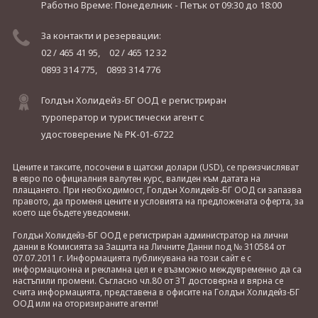
Работно Време: Понеделник - Петък
от 09:30 до 18:00
За контакти и резервации:
02 / 465 41 95,
02 / 465 12 32
0893 314 775,
0893 314 776
Голдън Холидейз-БГ ООД е регистриран
туроператор и туристически агент с
удостоверение № РК-01-6722
Цените и таксите, посочени в щатски долари (USD), се преизчисляват
в евро по официалния валутен курс, валиден към датата на
плащането. При необходимост, Голдън Холидейз-БГ ООД си запазва
правото, да променя цените и условията на предложената оферта, за
което ще бъдете уведомени.
Голдън Холидейз-БГ ООД е регистриран администратор на лични
данни в Комисията за Защита на Личните Данни под № 310584 от
07.07.2011 г. Информацията публикувана на този сайт е с
информационна и рекламна цел и е възможно междувременно да са
настъпили промени. Съгласно чл.80 от ЗТ достоверна и вярна се
счита информацията, представена в офисите на Голдън Холидейз-БГ
ООД или на оторизираните агенти!