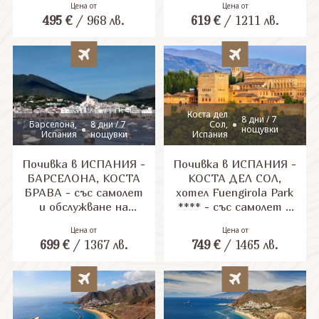
Цена от
Цена от
български език!
495
€
/
968
лв.
619
€
/
1211
лв.
Гарантирани места!
СВЪРЖЕТЕ СЕ С НАС
Коста дел
8 дни / 7
Барселона,
8 дни / 7
Сол,
нощувки
Испания
нощувки
Испания
Почивка в ИСПАНИЯ -
Почивка в ИСПАНИЯ -
БАРСЕЛОНА, КОСТА
КОСТА ДЕЛ СОЛ,
БРАВА - със самолет
хотел Fuengirola Park
и обслужване на
**** - със самолет и
български език!
обслужване на
Цена от
Цена от
Гарантирани места!
български език!
699
€
/
1367
лв.
749
€
/
1465
лв.
Гарантирани места!