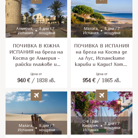
ВАЛЕНСИЯ И
ТАРАГОНА. Изчерпани
места за дата 01.09.
Ограничени места за
дата 08.09. 15.09 и
Алмерия,
8 дни / 7
Малага,
8 дни / 7
Испания
нощувки
Испания
нощувки
22.09.2026
ПОЧИВКА В ЮЖНА
ПОЧИВКА В ИСПАНИЯ
ИСПАНИЯ на брега на
на брега на Коста де
Коста де Алмерия -
ла Лус, Испанските
райски плажовe и
кариби и Кадис! Хотел
удивителни лунни
на първа линия на
Цена от
Цена от
пейзажи
Атлантическия бряг.
940
€
/
1838
лв.
954
€
/
1865
лв.
Изчерпани места за
дата 08.09.,15.09 и
22.09.2026.
О-в Гран
8 дни / 7
Малага,
8 дни / 7
Канария,
нощувки
Испания
нощувки
Испания