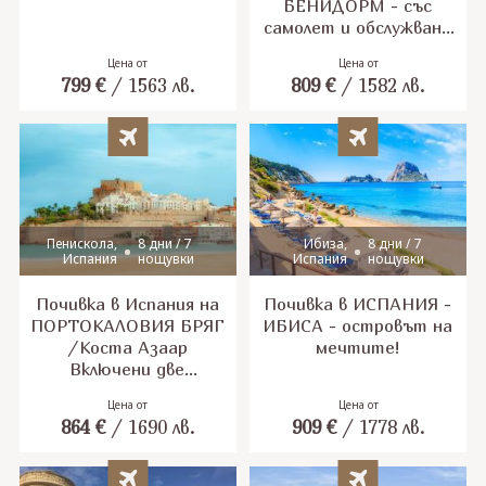
БЕНИДОРМ - със
самолет и обслужване
на български език!
Цена от
Цена от
Гарантирани места!
799
€
/
1563
лв.
809
€
/
1582
лв.
Пенискола,
8 дни / 7
Ибиза,
8 дни / 7
Испания
нощувки
Испания
нощувки
Почивка в Испания на
Почивка в ИСПАНИЯ -
ПОРТОКАЛОВИЯ БРЯГ
ИБИСА - островът на
/Коста Азаар
мечтите!
Включени две
посещения на
Цена от
Цена от
Барселона и на града-
864
€
/
1690
лв.
909
€
/
1778
лв.
крепост Пенискола и
възможност за
посещение на