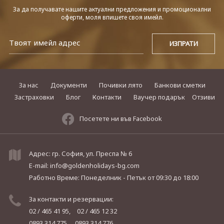
За да получавате нашите актуални предложения и промоционални
оферти, моля впишете своя имейл.
За нас
Документи
Почивки лято
Банкови сметки
Застраховки
Блог
Контакти
Ваучер подарък
Отзиви
Посетете ни във Facebook
Адрес: гр. София, ул. Преспа № 6
E-mail:
info@goldenholidays-bg.com
Работно Време: Понеделник - Петък
от 09:30 до 18:00
За контакти и резервации:
02 / 465 41 95,
02 / 465 12 32
0893 314 775,
0893 314 776