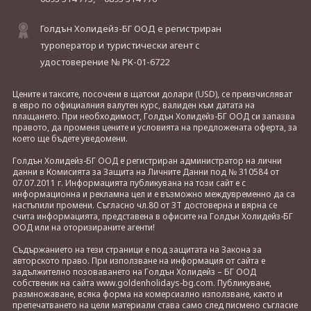
Голдън Холидейз-БГ ООД е регистриран
туроператор и туристически агент с
удостоверение № РК-01-6722
Цените и таксите, посочени в щатски долари (USD), се преизчисляват
в евро по официалния валутен курс, валиден към датата на
плащането. При необходимост, Голдън Холидейз-БГ ООД си запазва
правото, да променя цените и условията на предложената оферта, за
което ще бъдете уведомени.
Голдън Холидейз-БГ ООД е регистриран администратор на лични
данни в Комисията за Защита на Личните Данни под № 310584 от
07.07.2011 г. Информацията публикувана на този сайт е с
информационна и рекламна цел и е възможно междувременно да са
настъпили промени. Съгласно чл.80 от ЗТ достоверна и вярна се
счита информацията, представена в офисите на Голдън Холидейз-БГ
ООД или на оторизираните агенти!
Съдържанието на тези страници е под защитата на Закона за
авторското право. При използване на информация от сайта е
задължително позоваването на Голдън Холидейз – БГ ООД
собственик на сайта www.goldenholidays-bg.com. Публикуване,
размножаване, всяка форма на комерсиално използване, както и
препечатването на цели материали става само след писмено съгласие