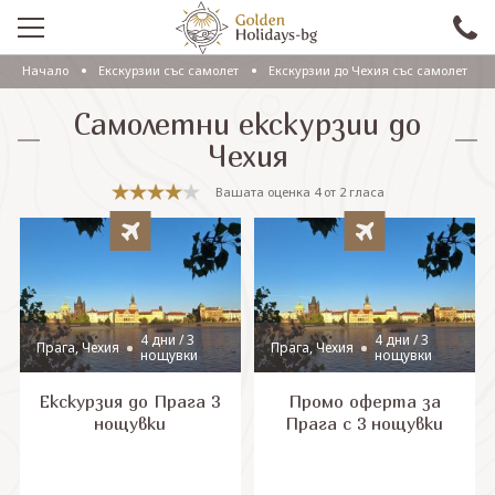
Начало
Eкскурзии със самолет
Екскурзии до Чехия със самолет
ПРОМО
Самолетни екскурзии до
EКСКУРЗИИ СЪС САМОЛЕТ
Чехия
ЕКСКУРЗИИ С АВТОБУС
Вашата оценка
4
от
2
гласа
САМОЛЕТНИ ПОЧИВКИ
ПОЧИВКИ С АВТОБУС
ПРАЗНИЦИ
4 дни / 3
4 дни / 3
Прага, Чехия
Прага, Чехия
нощувки
нощувки
ЕКЗОТИКА
Екскурзия до Прага 3
Промо оферта за
КРУИЗИ
нощувки
Прага с 3 нощувки
Проверка на резервация