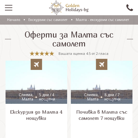
Начало
Eкскурзии със самолет
Малта - екскурзии със самолет
ПРОМО
Оферти за Малта със
EКСКУРЗИИ СЪС САМОЛЕТ
самолет
ЕКСКУРЗИИ С АВТОБУС
Вашата оценка
4.5
от
2
гласа
САМОЛЕТНИ ПОЧИВКИ
ПОЧИВКИ С АВТОБУС
ПРАЗНИЦИ
Слиема,
5 дни / 4
Слиема,
8 дни / 7
Малта
нощувки
Малта
нощувки
ЕКЗОТИКА
Екскурзия до Малта 4
Почивка в Малта със
КРУИЗИ
нощувки
самолет 7 нощувки
Проверка на резервация