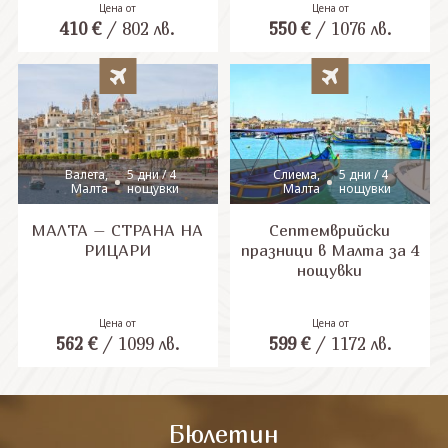
Цена от
Цена от
410
€
/
802
лв.
550
€
/
1076
лв.
СВЪРЖЕТЕ СЕ С НАС
Валета,
5 дни / 4
Слиема,
5 дни / 4
Малта
нощувки
Малта
нощувки
МАЛТА – СТРАНА НА
Септемврийски
РИЦАРИ
празници в Малта за 4
нощувки
Цена от
Цена от
562
€
/
1099
лв.
599
€
/
1172
лв.
Бюлетин