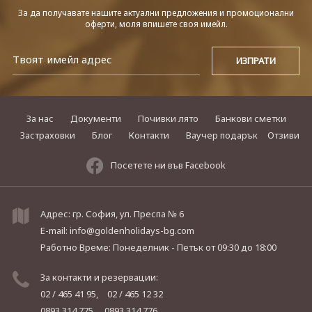
За да получавате нашите актуални предложения и промоционални
оферти, моля впишете своя имейл.
За нас
Документи
Почивки лято
Банкови сметки
Застраховки
Блог
Контакти
Ваучер подарък
Отзиви
Посетете ни във Facebook
Адрес: гр. София, ул. Преспа № 6
E-mail:
info@goldenholidays-bg.com
Работно Време: Понеделник - Петък
от 09:30 до 18:00
За контакти и резервации:
02 / 465 41 95,
02 / 465 12 32
0893 314 775,
0893 314 776