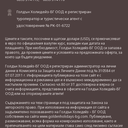
Голдън Холидейз-БГ ООД е регистриран
туроператор и туристически агент с
удостоверение № РК-01-6722
Цените и таксите, посочени в щатски долари (USD), се преизчисляват
в евро по официалния валутен курс, валиден към датата на
плащането. При необходимост, Голдън Холидейз-БГ ООД си запазва
правото, да променя цените и условията на предложената оферта, за
което ще бъдете уведомени.
Голдън Холидейз-БГ ООД е регистриран администратор на лични
данни в Комисията за Защита на Личните Данни под № 310584 от
07.07.2011 г. Информацията публикувана на този сайт е с
информационна и рекламна цел и е възможно междувременно да са
настъпили промени. Съгласно чл.80 от ЗТ достоверна и вярна се
счита информацията, представена в офисите на Голдън Холидейз-БГ
ООД или на оторизираните агенти!
Съдържанието на тези страници е под защитата на Закона за
авторското право. При използване на информация от сайта е
задължително позоваването на Голдън Холидейз – БГ ООД
собственик на сайта www.goldenholidays-bg.com. Публикуване,
размножаване, всяка форма на комерсиално използване, както и
препечатването на цели материали става само след писмено съгласие