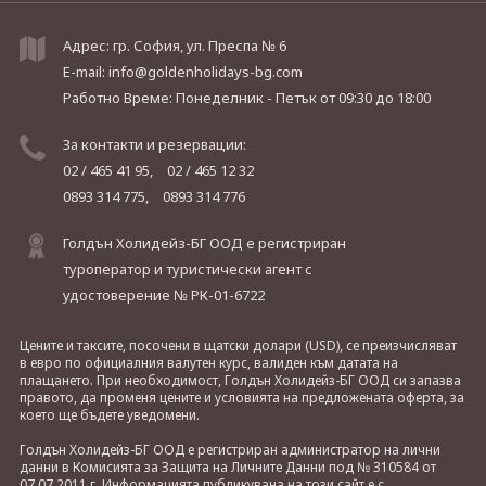
Адрес: гр. София, ул. Преспа № 6
E-mail:
info@goldenholidays-bg.com
Работно Време: Понеделник - Петък
от 09:30 до 18:00
За контакти и резервации:
02 / 465 41 95,
02 / 465 12 32
0893 314 775,
0893 314 776
Голдън Холидейз-БГ ООД е регистриран
туроператор и туристически агент с
удостоверение № РК-01-6722
Цените и таксите, посочени в щатски долари (USD), се преизчисляват
в евро по официалния валутен курс, валиден към датата на
плащането. При необходимост, Голдън Холидейз-БГ ООД си запазва
правото, да променя цените и условията на предложената оферта, за
което ще бъдете уведомени.
Голдън Холидейз-БГ ООД е регистриран администратор на лични
данни в Комисията за Защита на Личните Данни под № 310584 от
07.07.2011 г. Информацията публикувана на този сайт е с