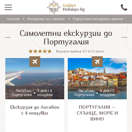
Начало
Eкскурзии със самолет
Португалия екскурзии самолет
ПРОМО
Самолетни екскурзии до
EКСКУРЗИИ СЪС САМОЛЕТ
Португалия
ЕКСКУРЗИИ С АВТОБУС
Вашата оценка
4.7
от
3
гласа
САМОЛЕТНИ ПОЧИВКИ
ПОЧИВКИ С АВТОБУС
ПРАЗНИЦИ
Лисабон,
5 дни / 4
Лисабон,
8 дни / 7
Португалия
нощувки
Португалия
нощувки
ЕКЗОТИКА
Екскурзия до Лисабон
ПОРТУГАЛИЯ –
КРУИЗИ
с 4 нощувки
СЛЪНЦЕ, МОРЕ И
ВИНО
Проверка на резервация