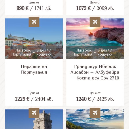
Цена от
Цена от
890
€
/
1741
лв.
1073
€
/
2099
лв.
СВЪРЖЕТЕ СЕ С НАС
Лисабон,
8 дни / 7
Лисабон,
8 дни / 7
Португалия
нощувки
Португалия
нощувки
Перлите на
Гранд тур Иберия:
Португалия
Лисабон – Албуфейра
– Коста дел Сол 27.10
Цена от
Цена от
1229
€
/
2404
лв.
1240
€
/
2425
лв.