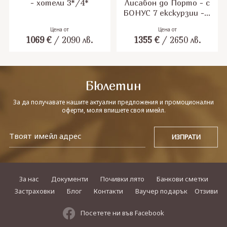
- хотели 3*/4*
Лисабон до Порто - с
БОНУС 7 екскурзии - с
полет от София
Цена от
Цена от
1069
€
/
2090
лв.
1355
€
/
2650
лв.
Бюлетин
За да получавате нашите актуални предложения и промоционални
оферти, моля впишете своя имейл.
За нас
Документи
Почивки лято
Банкови сметки
Застраховки
Блог
Контакти
Ваучер подарък
Отзиви
Посетете ни във Facebook