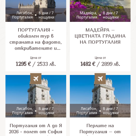
Лисабон,
8 дни / 7
Мадейра,
8 дни / 7
Португалия
нощувки
Португалия
нощувки
ПОРТУГАЛИЯ -
МАДЕЙРА –
обиколен тур в
ЦВЕТНАТА ГРАДИНА
страната на фадото,
НА ПОРТУГАЛИЯ
откривателите и
там, където има 365
Цена от
Цена от
рецепти за
1295
€
/
2533
лв.
1482
€
/
2899
лв.
приготвянето на
треска, полята с
много вино!
Лисабон,
8 дни / 7
Лисабон,
8 дни / 7
Португалия
нощувки
Португалия
нощувки
Португалия от А до Я
Перлите на
2026 - полет от София
Португалия – от