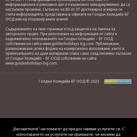
информационна и рекламна цел и е възможно междувременно да са
настъпили промени. Съгласно чл.80 от ЗТ достоверна и вярна се
счита информацията, представена в офисите на Голдън Холидейз-БГ
ООД или на оторизираните агенти!
Съдържанието на тези страници е под защитата на Закона за
авторското право. При използване на информация от сайта е
задължително позоваването на Голдън Холидейз – БГ ООД
собственик на сайта www.goldenholidays-bg.com. Публикуване,
размножаване, всяка форма на комерсиално използване, както и
препечатването на цели материали става само след писмено съгласие
от Голдън Холидейз – БГ ООД собственик на сайта
www.goldenholidays-bg.com.
Голдън Холидейз-БГ ООД © 2023
„Бисквитките“ ни помагат да предоставяме услугите си. С
използването на услугите ни приемате, че можем да