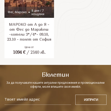
8 дни / 7
Фес, Мароко
нощувки
МАРОКО от А до Я -
от Фес до Маракеш
-хотели 3*/4*- 09.10,
23.10 - полет от София
Цена от
1094
€
/
2140
лв.
Бюлетин
За да получавате нашите актуални предложения и промоционални
оферти, моля впишете своя имейл.