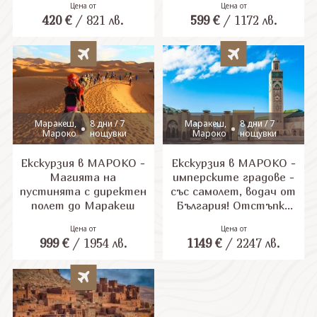
Цена от
Цена от
420
€
/
821
лв.
599
€
/
1172
лв.
СВЪРЖЕТЕ СЕ С НАС
Маракеш,
8 дни / 7
Маракеш,
8 дни / 7
Мароко
нощувки
Мароко
нощувки
Екскурзия в МАРОКО -
Екскурзия в МАРОКО -
Магията на
имперските градове -
пустинята с директен
със самолет, водач от
полет до Маракеш
България! Отстъпки
за ранни записвания!
Цена от
Цена от
999
€
/
1954
лв.
1149
€
/
2247
лв.