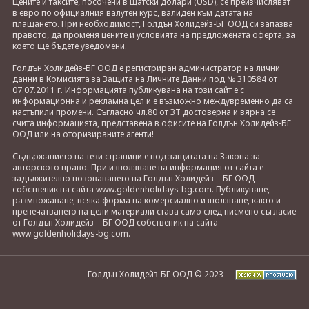
Цените и таксите, посочени в щатски долари (USD), се преизчисляват
в евро по официалния валутен курс, валиден към датата на
плащането. При необходимост, Голдън Холидейз-БГ ООД си запазва
правото, да променя цените и условията на предложената оферта, за
което ще бъдете уведомени.
Голдън Холидейз-БГ ООД е регистриран администратор на лични
данни в Комисията за Защита на Личните Данни под № 310584 от
07.07.2011 г. Информацията публикувана на този сайт е с
информационна и рекламна цел и е възможно междувременно да са
настъпили промени. Съгласно чл.80 от ЗТ достоверна и вярна се
счита информацията, представена в офисите на Голдън Холидейз-БГ
ООД или на оторизираните агенти!
Съдържанието на тези страници е под защитата на Закона за
авторското право. При използване на информация от сайта е
задължително позоваването на Голдън Холидейз – БГ ООД
собственик на сайта www.goldenholidays-bg.com. Публикуване,
размножаване, всяка форма на комерсиално използване, както и
препечатването на цели материали става само след писмено съгласие
от Голдън Холидейз – БГ ООД собственик на сайта
www.goldenholidays-bg.com.
Голдън Холидейз-БГ ООД © 2023