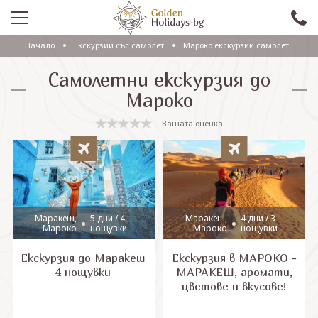
Начало
Eкскурзии със самолет
Мароко екскурзии самолет
ПРОМО
Самолетни екскурзия до
EКСКУРЗИИ СЪС САМОЛЕТ
Мароко
ЕКСКУРЗИИ С АВТОБУС
Вашата оценка
САМОЛЕТНИ ПОЧИВКИ
ПОЧИВКИ С АВТОБУС
ПРАЗНИЦИ
Маракеш,
5 дни / 4
Маракеш,
4 дни / 3
Мароко
нощувки
Мароко
нощувки
ЕКЗОТИКА
Екскурзия до Маракеш
Екскурзия в МАРОКО -
КРУИЗИ
4 нощувки
МАРАКЕШ, аромати,
цветове и вкусове!
Проверка на резервация