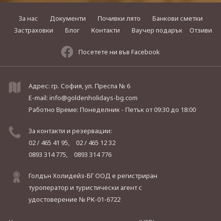
За нас
Документи
Почивки лято
Банкови сметки
Застраховки
Блог
Контакти
Ваучер подарък
Отзиви
Посетете ни във Facebook
Адрес: гр. София, ул. Преспа № 6
E-mail:
info@goldenholidays-bg.com
Работно Време: Понеделник - Петък
от 09:30 до 18:00
За контакти и резервации:
02 / 465 41 95,
02 / 465 12 32
0893 314 775,
0893 314 776
Голдън Холидейз-БГ ООД е регистриран
туроператор и туристически агент с
удостоверение № РК-01-6722