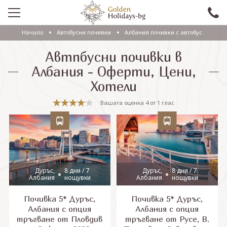
Начало
Автобусни почивки
Албания почивки с автобус
ПРОМО
Автпбусни почивки в
EКСКУРЗИИ СЪС САМОЛЕТ
Албания - Оферти, Цени,
Хотели
ЕКСКУРЗИИ С АВТОБУС
Вашата оценка
4
от
1
глас
САМОЛЕТНИ ПОЧИВКИ
ПОЧИВКИ С АВТОБУС
ПРАЗНИЦИ
ЕКЗОТИКА
Дуръс,
8 дни / 7
Дуръс,
8 дни / 7
Албания
нощувки
Албания
нощувки
КРУИЗИ
Почивка 5* Дуръс,
Почивка 5* Дуръс,
Албания с опция
Албания с опция
тръгване от Пловдив
тръгване от Русе, В.
Проверка на резервация