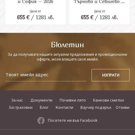
и София – 2026
Търново и Севлиево –
2026
Цена от
Цена от
СВЪРЖЕТЕ СЕ С НАС
655
€
/
1281
лв.
655
€
/
1281
лв.
Бюлетин
За да получавате нашите актуални предложения и промоционални
оферти, моля впишете своя имейл.
За нас
Документи
Почивки лято
Банкови сметки
Застраховки
Блог
Контакти
Ваучер подарък
Отзиви
Посетете ни във Facebook