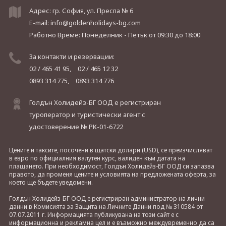
Адрес: гр. София, ул. Преспа № 6
E-mail:
info@goldenholidays-bg.com
Работно Време: Понеделник - Петък
от 09:30 до 18:00
За контакти и резервации:
02 / 465 41 95,
02 / 465 12 32
0893 314 775,
0893 314 776
Голдън Холидейз-БГ ООД е регистриран
туроператор и туристически агент с
удостоверение № РК-01-6722
Цените и таксите, посочени в щатски долари (USD), се преизчисляват
в евро по официалния валутен курс, валиден към датата на
плащането. При необходимост, Голдън Холидейз-БГ ООД си запазва
правото, да променя цените и условията на предложената оферта, за
което ще бъдете уведомени.
Голдън Холидейз-БГ ООД е регистриран администратор на лични
данни в Комисията за Защита на Личните Данни под № 310584 от
07.07.2011 г. Информацията публикувана на този сайт е с
информационна и рекламна цел и е възможно междувременно да са