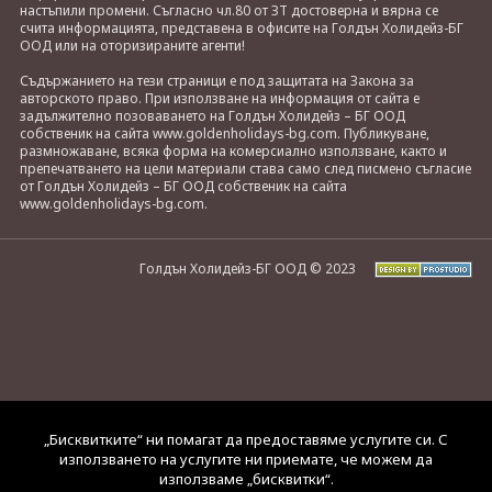
настъпили промени. Съгласно чл.80 от ЗТ достоверна и вярна се
счита информацията, представена в офисите на Голдън Холидейз-БГ
ООД или на оторизираните агенти!
Съдържанието на тези страници е под защитата на Закона за
авторското право. При използване на информация от сайта е
задължително позоваването на Голдън Холидейз – БГ ООД
собственик на сайта www.goldenholidays-bg.com. Публикуване,
размножаване, всяка форма на комерсиално използване, както и
препечатването на цели материали става само след писмено съгласие
от Голдън Холидейз – БГ ООД собственик на сайта
www.goldenholidays-bg.com.
Голдън Холидейз-БГ ООД © 2023
„Бисквитките“ ни помагат да предоставяме услугите си. С
използването на услугите ни приемате, че можем да
използваме „бисквитки“.