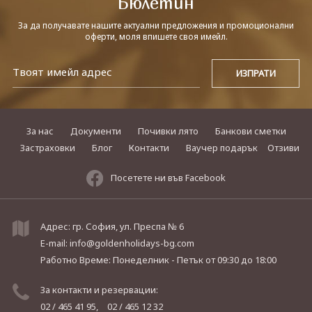
Бюлетин
За да получавате нашите актуални предложения и промоционални
оферти, моля впишете своя имейл.
За нас
Документи
Почивки лято
Банкови сметки
Застраховки
Блог
Контакти
Ваучер подарък
Отзиви
Посетете ни във Facebook
Адрес: гр. София, ул. Преспа № 6
E-mail:
info@goldenholidays-bg.com
Работно Време: Понеделник - Петък
от 09:30 до 18:00
За контакти и резервации:
02 / 465 41 95,
02 / 465 12 32