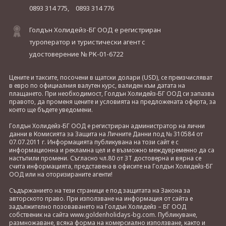
0893 314 775,
0893 314 776
Голдън Холидейз-БГ ООД е регистриран
туроператор и туристически агент с
удостоверение № РК-01-6722
Цените и таксите, посочени в щатски долари (USD), се преизчисляват
в евро по официалния валутен курс, валиден към датата на
плащането. При необходимост, Голдън Холидейз-БГ ООД си запазва
правото, да променя цените и условията на предложената оферта, за
което ще бъдете уведомени.
Голдън Холидейз-БГ ООД е регистриран администратор на лични
данни в Комисията за Защита на Личните Данни под № 310584 от
07.07.2011 г. Информацията публикувана на този сайт е с
информационна и рекламна цел и е възможно междувременно да са
настъпили промени. Съгласно чл.80 от ЗТ достоверна и вярна се
счита информацията, представена в офисите на Голдън Холидейз-БГ
ООД или на оторизираните агенти!
Съдържанието на тези страници е под защитата на Закона за
авторското право. При използване на информация от сайта е
задължително позоваването на Голдън Холидейз – БГ ООД
собственик на сайта www.goldenholidays-bg.com. Публикуване,
размножаване, всяка форма на комерсиално използване, както и