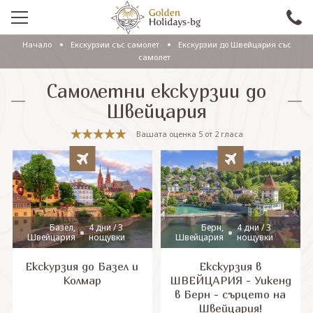
Начало
Eкскурзии със самолет
Екскурзии до Швейцария със
ПРОМО
самолет
EКСКУРЗИИ СЪС САМОЛЕТ
Самолетни екскурзии до
Швейцария
ЕКСКУРЗИИ С АВТОБУС
Вашата оценка
5
от
2
гласа
САМОЛЕТНИ ПОЧИВКИ
ПОЧИВКИ С АВТОБУС
ПРАЗНИЦИ
Базел,
4 дни / 3
Берн,
4 дни / 3
ЕКЗОТИКА
Швейцария
нощувки
Швейцария
нощувки
КРУИЗИ
Екскурзия до Базел и
Екскурзия в
Колмар
ШВЕЙЦАРИЯ - Уикенд
в Берн - сърцето на
Проверка на резервация
Швейцария!