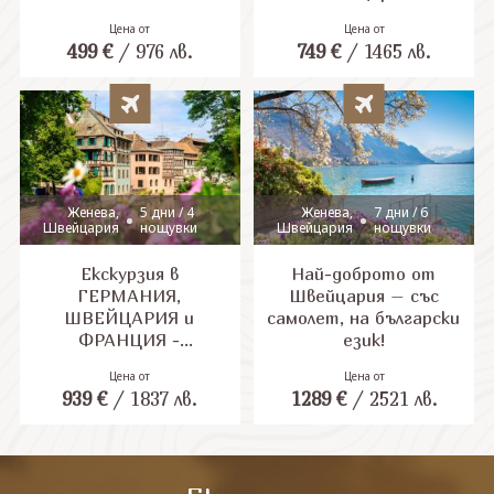
Цена от
Цена от
СВЪРЖЕТЕ СЕ С НАС
499
€
/
976
лв.
749
€
/
1465
лв.
Женева,
5 дни / 4
Женева,
7 дни / 6
Швейцария
нощувки
Швейцария
нощувки
Екскурзия в
Най-доброто от
ГЕРМАНИЯ,
Швейцария – със
ШВЕЙЦАРИЯ и
самолет, на български
ФРАНЦИЯ -
език!
Богатствата на
Цена от
Цена от
Елзас и Рейн -
939
€
/
1837
лв.
1289
€
/
2521
лв.
ренесанс, готика и
природа