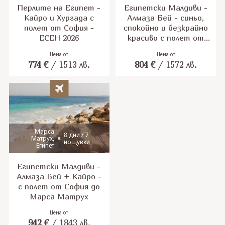
Перлите на Египет -
Египетски Малдиви -
Кайро и Хургада с
Алмаза Бей - синьо,
полет от София -
спокойно и безкрайно
ЕСЕН 2026
красиво с полет от
София
Цена от
Цена от
774
€
/
1513
лв.
804
€
/
1572
лв.
Марса
8 дни / 7
Матрух,
нощувки
Египет
Египетски Малдиви -
Алмаза Бей + Кайро -
с полет от София до
Марса Матрух
Цена от
942
€
/
1843
лв.