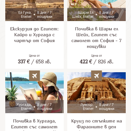
Ел Гуна,
8 дни / 7
Шарм Ел
8 дни / 7
Египет
нощувки
Шейх, Египет
нощувки
Екскурзия до Египет:
Почивка в Шарм ел
Кайро и Хургада с
Шейх, Египет със
чартър от София
самолет от София - 7
нощувки
Цена от
Цена от
337
€
/
658
лв.
422
€
/
826
лв.
Хургада,
8 дни / 7
Луксор,
8 дни / 7
Египет
нощувки
Египет
нощувки
Почивка в Хургада,
Круиз по стъпките на
Египет със самолет
Фараоните в ден