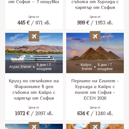
от София – 7 нощувки
събота от Хургада с
чартър от София
Цена от
Цена от
445
€
/
871
лв.
999
€
/
1953
лв.
8 дни / 7
Кайро,
8 дни / 7
Асуан, Египет
нощувки
Египет
нощувки
Круиз по стъпките на
Перлите на Египет -
Фараоните в ден
Хургада и Кайро с
събота от Кайро с
полет от София -
чартър от София
ЕСЕН 2026
Цена от
Цена от
1072
€
/
2097
лв.
634
€
/
1240
лв.