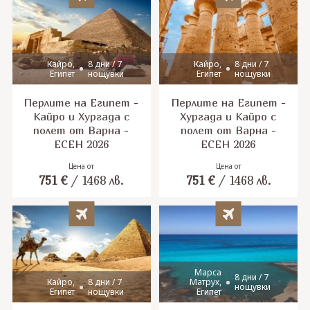
Кайро,
8 дни / 7
Кайро,
8 дни / 7
Египет
нощувки
Египет
нощувки
Перлите на Египет -
Перлите на Египет -
Кайро и Хургада с
Хургада и Кайро с
полет от Варна -
полет от Варна -
ЕСЕН 2026
ЕСЕН 2026
Цена от
Цена от
751
€
/
1468
лв.
751
€
/
1468
лв.
Марса
8 дни / 7
Кайро,
8 дни / 7
Матрух,
нощувки
Египет
нощувки
Египет