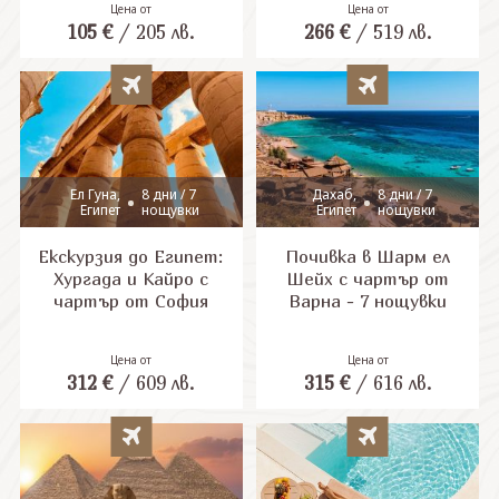
Цена от
Цена от
105
€
/
205
лв.
266
€
/
519
лв.
СВЪРЖЕТЕ СЕ С НАС
Ел Гуна,
8 дни / 7
Дахаб,
8 дни / 7
Египет
нощувки
Египет
нощувки
Екскурзия до Египет:
Почивка в Шарм ел
Хургада и Кайро с
Шейх с чартър от
чартър от София
Варна - 7 нощувки
Цена от
Цена от
312
€
/
609
лв.
315
€
/
616
лв.