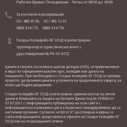
Работно Време: Понеделник - Петък
от 09:30 до 18:00
За контакти и резервации:
02 / 465 41 95,
02 / 465 12 32
0893 314 775,
0893 314 776
Голдън Холидейз-БГ ООД е регистриран
туроператор и туристически агент с
удостоверение № РК-01-6722
Цените и таксите, посочени в щатски долари (USD), се преизчисляват
в евро по официалния валутен курс, валиден към датата на
плащането. При необходимост, Голдън Холидейз-БГ ООД си запазва
правото, да променя цените и условията на предложената оферта, за
което ще бъдете уведомени.
Голдън Холидейз-БГ ООД е регистриран администратор на лични
данни в Комисията за Защита на Личните Данни под № 310584 от
07.07.2011 г. Информацията публикувана на този сайт е с
информационна и рекламна цел и е възможно междувременно да са
настъпили промени. Съгласно чл.80 от ЗТ достоверна и вярна се
счита информацията, представена в офисите на Голдън Холидейз-БГ
ООД или на оторизираните агенти!