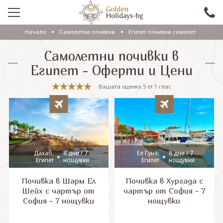
Начало
Самолетни почивки
Египет почивки самолет
ПРОМО
Самолетни почивки в
EКСКУРЗИИ СЪС САМОЛЕТ
Египет - Оферти и Цени
ЕКСКУРЗИИ С АВТОБУС
Вашата оценка
5
от
1
глас
САМОЛЕТНИ ПОЧИВКИ
ПОЧИВКИ С АВТОБУС
ПРАЗНИЦИ
Дахаб,
8 дни / 7
Ел Гуна,
8 дни / 7
Египет
нощувки
Египет
нощувки
ЕКЗОТИКА
Почивка в Шарм Ел
Почивка в Хургада с
КРУИЗИ
Шейх с чартър от
чартър от София - 7
София - 7 нощувки
нощувки
Проверка на резервация