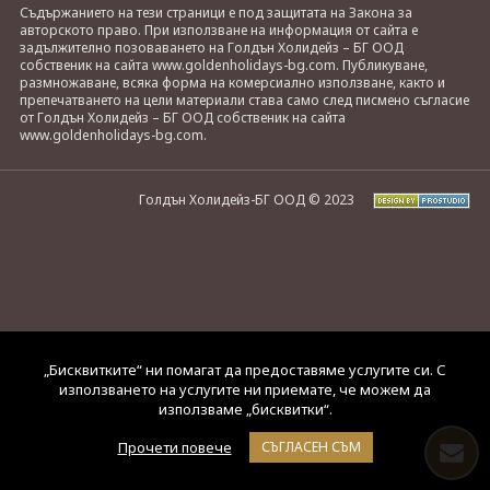
Съдържанието на тези страници е под защитата на Закона за
авторското право. При използване на информация от сайта е
задължително позоваването на Голдън Холидейз – БГ ООД
собственик на сайта www.goldenholidays-bg.com. Публикуване,
размножаване, всяка форма на комерсиално използване, както и
препечатването на цели материали става само след писмено съгласие
от Голдън Холидейз – БГ ООД собственик на сайта
www.goldenholidays-bg.com.
Голдън Холидейз-БГ ООД © 2023
„Бисквитките“ ни помагат да предоставяме услугите си. С
използването на услугите ни приемате, че можем да
използваме „бисквитки“.
Прочети повече
СЪГЛАСЕН СЪМ