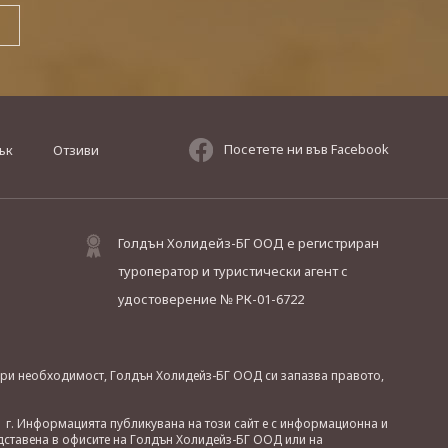
Посетете ни във Facebook
ък
Отзиви
Голдън Холидейз-БГ ООД е регистриран
туроператор и туристически агент с
удостоверение № РК-01-6722
. При необходимост, Голдън Холидейз-БГ ООД си запазва правото,
 г. Информацията публикувана на този сайт е с информационна и
дставена в офисите на Голдън Холидейз-БГ ООД или на