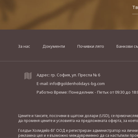
За нас
Документи
Почивки лято
Банкови с
Адрес: гр. София, ул. Преспа № 6
E-mail:
info@goldenholidays-bg.com
Работно Време: Понеделник - Петък
от 09:30 до 18:
Цените и таксите, посочени в щатски долари (USD), се преизчисл
да променя цените и условията на предложената оферта, за коет
Голдън Холидейз-БГ ООД е регистриран администратор на лични д
рекламна цел и е възможно междувременно да са настъпили проме