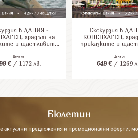
, Дания
4 дни / 3 нощувки
Копенхаген, Дания
5 дни /
курзия в ДАНИЯ -
Екскурзия в ДАН
ХАГЕН, градът на
КОПЕНХАГЕН, гра
ките и щастливите
приказките и щас
хора
хора, 4 НОЩУВ
Цена от
Цена от
99
€
/
1172
лв.
649
€
/
1269
л
Бюлетин
те актуални предложения и промоционални оферти, мо