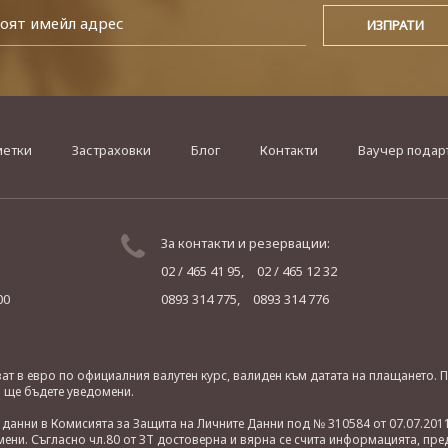
метки
Застраховки
Блог
Контакти
Ваучер подар
За контакти и резервации:
02 / 465 41 95,
02 / 465 12 32
00
0893 314 775,
0893 314 776
яват в евро по официалния валутен курс, валиден към датата на плащането
о ще бъдете уведомени.
анни в Комисията за Защита на Личните Данни под № 310584 от 07.07.2011
ни. Съгласно чл.80 от ЗТ достоверна и вярна се счита информацията, пре