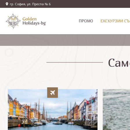
гр. София, ул. Преспа № 6
ПРОМО
EКСКУРЗИИ СЪ
Сам