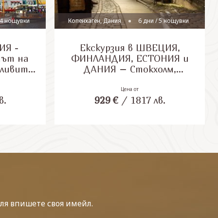
 4 нощувки
Копенхаген, Дания
6 дни / 5 нощувки
ИЯ -
Екскурзия в ШВЕЦИЯ,
дът на
ФИНЛАНДИЯ, ЕСТОНИЯ и
тливите
ДАНИЯ – Стокхолм,
КИ!
Хелзинки, Талин и
Копенхаген, с включени 2
Цена от
в.
929
€
/
1817
лв.
нощувки на круизен кораб!
Със самолет и обслужване
на български език!
ля впишете своя имейл.