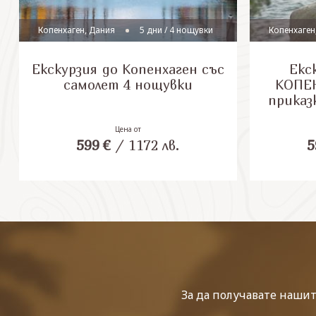
Копенхаген, Дания
5 дни / 4 нощувки
Копенхаген
Екскурзия до Копенхаген със
Екс
самолет 4 нощувки
КОПЕН
приказ
Цена от
599
€
/
1172
лв.
5
За да получавате наши