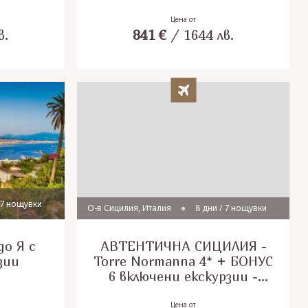
ик!
ста!
Цена от
в.
841
€
/
1644
лв.
 7 нощувки
О-в Сицилия, Италия
8 дни / 7 нощувки
о Я с
АВТЕНТИЧНА СИЦИЛИЯ -
зии
Torre Normanna 4* + БОНУС
6 включени екскурзии -
полет от София
Цена от