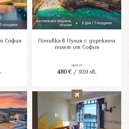
Кастеланета Марина,
8 дни / 7 нощувки
 5 нощувки
Италия
т София
Почивка в Пулия с директен
полет от София
Цена от
.
480
€
/
939
лв.