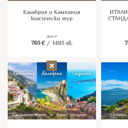
Калабрия и Кампания
ИТАЛИ
класически тур
СТАНД
Цена от
760
€
/
1485
лв.
7
О-в Сицилия, Италия
8 дни / 7 нощувки
О-в Капри,