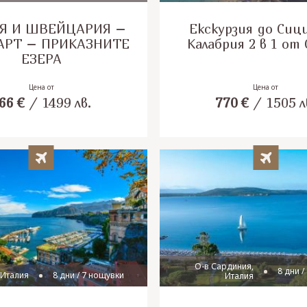
Я И ШВЕЙЦАРИЯ –
Екскурзия до Сиц
АРТ – ПРИКАЗНИТЕ
Калабрия 2 в 1 от
ЕЗЕРА
Цена от
Цена от
66
€
/
1499
лв.
770
€
/
1505
л
О-в Сардиния,
8 дни /
 Италия
8 дни / 7 нощувки
Италия