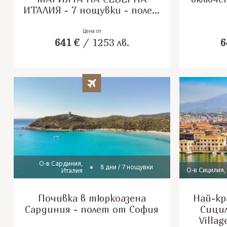
ИТАЛИЯ - 7 нощувки - полет
от София
Цена от
641
€
/
1253
лв.
6
О-в Сардиния,
8 дни / 7 нощувки
О-в Сицилия,
Италия
Почивка в тюркоазена
Най-кр
Сардиния - полет от София
Сицил
Villag