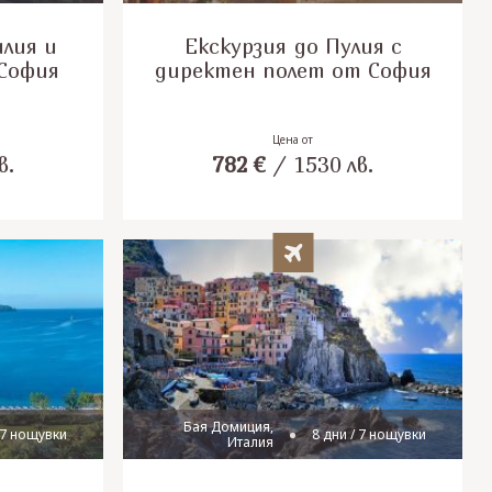
илия и
Екскурзия до Пулия с
 София
директен полет от София
Цена от
в.
782
€
/
1530
лв.
Бая Домиция,
 7 нощувки
8 дни / 7 нощувки
Италия