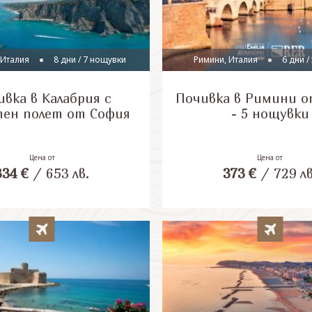
 Италия
8 дни / 7 нощувки
Римини, Италия
6 дни /
ивка в Калабрия с
Почивка в Римини о
ен полет от София
- 5 нощувки
Цена от
Цена от
334
€
/
653
лв.
373
€
/
729
лв