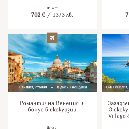
Soft
Цена от
702
€
/
1373
лв.
7
Венеция, Италия
8 дни / 7 нощувки
О-в Сицилия,
Романтична Венеция +
Загадъ
бонус 6 екскурзии
3 екску
Village
Цена от