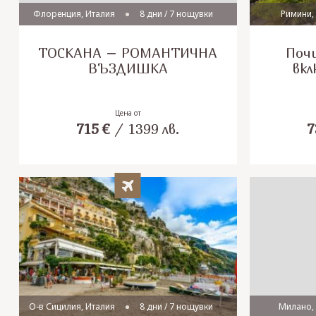
Флоренция, Италия
8 дни / 7 нощувки
Римини,
ТОСКАНА – РОМАНТИЧНА
Почи
ВЪЗДИШКА
вкл
Цена от
715
€
/
1399
лв.
7
О-в Сицилия, Италия
8 дни / 7 нощувки
Милано,