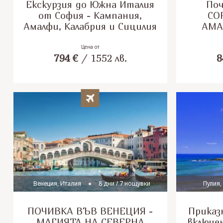
Екскурзия до Южна Италия
Поч
от София - Кампания,
СО
Амалфи, Калабрия и Сицилия
АМА
Цена от
794
€
/
1552
лв.
8
Венеция, Италия
8 дни / 7 нощувки
Пулия,
ПОЧИВКА ВЪВ ВЕНЕЦИЯ -
Приказ
МАГИЯТА НА СЕВЕРНА
включен