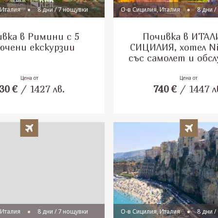
 Италия
8 дни / 7 нощувки
О-в Сицилия, Италия
8 дни /
вка в Римини с 5
Почивка в ИТАЛ
ючени екскурзии
СИЦИЛИЯ, хотел Nik
със самолет и обс
на български ез
Цена от
Цена от
30
€
/
1427
лв.
740
€
/
1447
л
 Италия
8 дни / 7 нощувки
О-в Сицилия, Италия
8 дни /