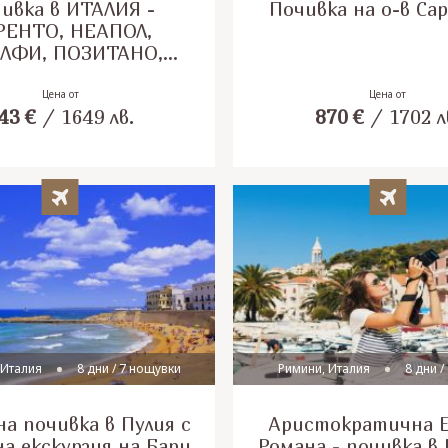
ивка в ИТАЛИЯ -
Почивка на о-в Са
РЕНТО, НЕАПОЛ,
ЛФИ, ПОЗИТАНО,
КАПРИ
Цена от
Цена от
43
€
/
1649
лв.
870
€
/
1702
л
 Италия
8 дни / 7 нощувки
Римини, Италия
8 дни /
на почивка в Пулия с
Аристократична 
а екскурзия на Бари
Романа - почивка в