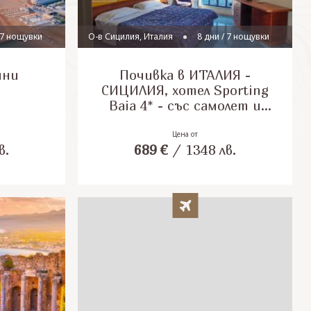
 7 нощувки
О-в Сицилия, Италия
8 дни / 7 нощувки
ини
Почивка в ИТАЛИЯ -
СИЦИЛИЯ, хотел Sporting
Baia 4* - със самолет и
обслужване на български
език! Гарантирани места!
Цена от
в.
689
€
/
1348
лв.