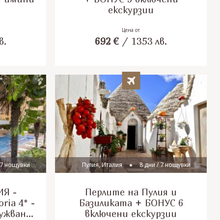
екскурзии
Цена от
в.
692
€
/
1353
лв.
 7 нощувки
Пулия, Италия
8 дни / 7 нощувки
ИЯ -
Перлите на Пулия и
ria 4* -
Базиликата + БОНУС 6
лужване
включени екскурзии