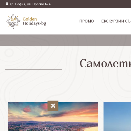
гр. София, ул. Преспа № 6
ПРОМО
EКСКУРЗИИ СЪ
Самолетн