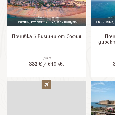
Римини, Италия
8 дни / 7 нощувки
О-в Сицилия,
Почивка в Римини от София
Поч
директ
Цена от
332
€
/
649
лв.