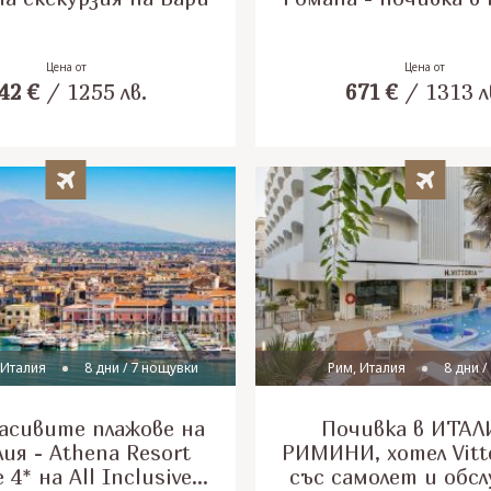
Цена от
Цена от
42
€
/
1255
лв.
671
€
/
1313
л
 Италия
8 дни / 7 нощувки
Рим, Италия
8 дни /
асивите плажове на
Почивка в ИТАЛ
ия - Athena Resort
РИМИНИ, хотел Vitto
e 4* на All Inclusive
със самолет и обс