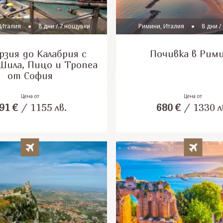
 Италия
8 дни / 7 нощувки
Римини, Италия
8 дни /
рзия до Калабрия с
Почивка в Рим
Шила, Пицо и Тропеа
от София
Цена от
Цена от
91
€
/
1155
лв.
680
€
/
1330
л