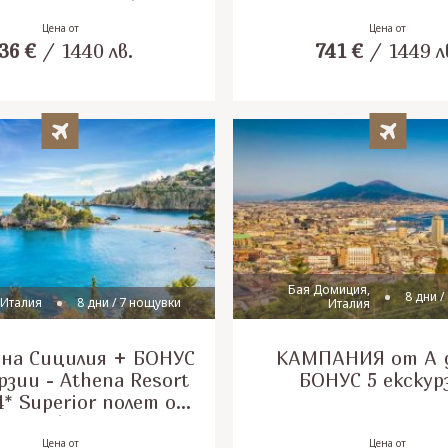
, полет от София
на български ез
Гарантирани ме
Цена от
Цена от
36
€
/
1440
лв.
741
€
/
1449
л
Бая Домиция,
8 дни /
 Италия
8 дни / 7 нощувки
Италия
чна Сицилия + БОНУС
КАМПАНИЯ от А д
рзии - Athena Resort
БОНУС 5 екскур
 4* Superior полет от
София
Цена от
Цена от