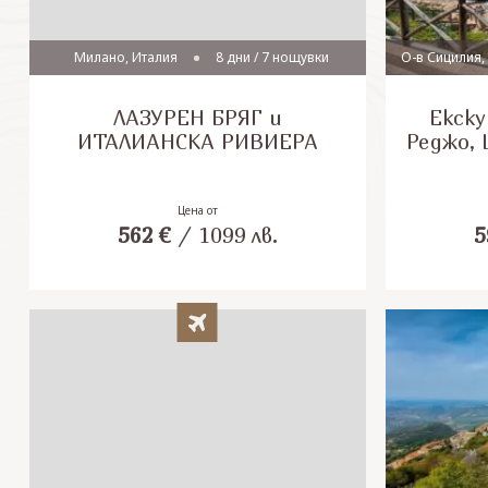
Милано, Италия
8 дни / 7 нощувки
О-в Сицилия,
ЛАЗУРЕН БРЯГ и
Екску
ИТАЛИАНСКА РИВИЕРА
Реджо, 
Цена от
562
€
/
1099
лв.
5