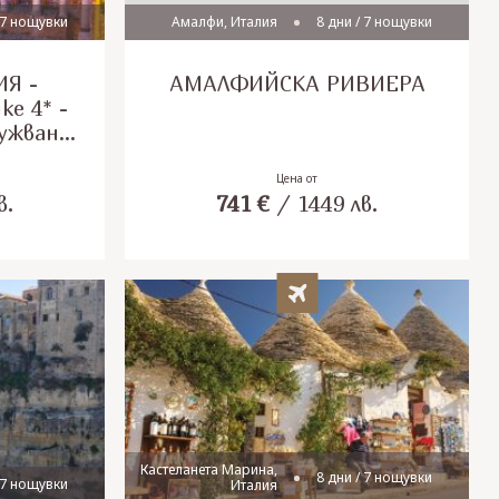
 7 нощувки
Амалфи, Италия
8 дни / 7 нощувки
ИЯ -
АМАЛФИЙСКА РИВИЕРА
e 4* -
лужване
ик!
Цена от
в.
741
€
/
1449
лв.
Кастеланета Марина,
8 дни / 7 нощувки
 7 нощувки
Италия