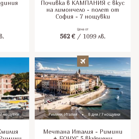
рдиния
Почивка в КАМПАНИЯ с вкус
на лимончело - полет от
София - 7 нощувки
Цена от
в.
562
€
/
1099
лв.
 7 нощувки
Римини, Италия
8 дни / 7 нощувки
Емилия
Мечтана Италия - Римини
 Римини
+ БОНУС 5 включени