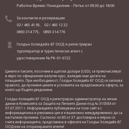
Работно Време: Понеделник - Петък
от 09:30 до 18:00
За контакти и резервации:
02 / 465 41 95,
02 / 465 12 32
0893 314 775,
0893 314 776
Голдън Холидейз-БГ ООД е регистриран
туроператор и туристически агент с
удостоверение № РК-01-6722
Цените и таксите, посочени в щатски долари (USD), се преизчисляват
в евро по официалния валутен курс, валиден към датата на
плащането. При необходимост, Голдън Холидейз-БГ ООД си запазва
правото, да променя цените и условията на предложената оферта, за
което ще бъдете уведомени.
Голдън Холидейз-БГ ООД е регистриран администратор на лични
данни в Комисията за Защита на Личните Данни под № 310584 от
07.07.2011 г. Информацията публикувана на този сайт е с
информационна и рекламна цел и е възможно междувременно да са
настъпили промени. Съгласно чл.80 от ЗТ достоверна и вярна се
счита информацията, представена в офисите на Голдън Холидейз-БГ
ООД или на оторизираните агенти!