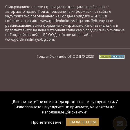
Съдържанието на тези страници е под защитата на Закона за
авторското право. При използване на информация от сайта е
задължително позоваването на Голдън Холидейз – БГ ООД
собственик на сайта www.goldenholidays-bg.com. Публикуване,
размножаване, всяка форма на комерсиално използване, както и
препечатването на цели материали става само след писмено съгласие
от Голдън Холидейз – БГ ООД собственик на сайта
www.goldenholidays-bg.com.
Голдън Холидейз-БГ ООД © 2023
„Бисквитките“ ни помагат да предоставяме услугите си. С
използването на услугите ни приемате, че можем да
използваме „бисквитки“.
Прочети повече
СЪГЛАСЕН СЪМ