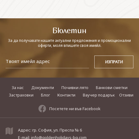
СВЪРЖЕТЕ СЕ С НАС
Бюлетин
За да получавате нашите актуални предложения и промоционални
оферти, моля впишете своя имейл.
За нас
Документи
Почивки лято
Банкови сметки
Застраховки
Блог
Контакти
Ваучер подарък
Отзиви
Посетете ни във Facebook
Адрес: гр. София, ул. Преспа № 6
E-mail:
info@goldenholidays-bg.com