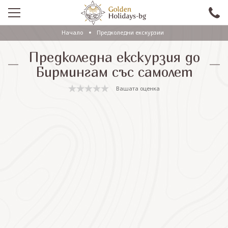
Начало
Предколедни екскурзии
ПРОМО
Предколедна екскурзия до
EКСКУРЗИИ СЪС САМОЛЕТ
Бирмингам със самолет
ЕКСКУРЗИИ С АВТОБУС
Вашата оценка
САМОЛЕТНИ ПОЧИВКИ
ПОЧИВКИ С АВТОБУС
ПРАЗНИЦИ
ЕКЗОТИКА
КРУИЗИ
Проверка на резервация