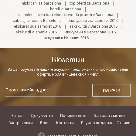
|
|
niski ceni za barcelona
top oferti za Barcelona
|
hoteli v Barcelona
|
samoletni bileti barcelonakakvo da pravim v Barcelona
|
|
zabelejitelnosti v Barcelona
екскурзии със самолет 2016
|
|
ekskurzii sus samolet 2016
eskskurzii v Barcelona 2016
|
|
ekskurzii v ispania 2016
екскурзии в Барселона 2016
|
екскурзии в Испания 2016
Бюлетин
За да получавате нашите актуални предложения и промоционални
оферти, моля впишете своя имейл.
За нас
Документи
Почивки лято
Банкови сметки
Застраховки
Блог
Контакти
Ваучер подарък
Отзиви
Посетете ни във Facebook