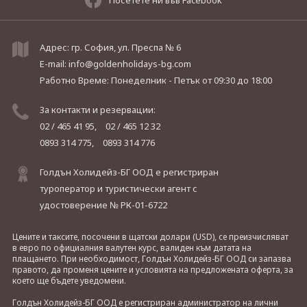
Адрес: гр. София, ул. Преспа № 6
E-mail:
info@goldenholidays-bg.com
Работно Време: Понеделник - Петък
от 09:30 до 18:00
За контакти и резервации:
02 / 465 41 95,
02 / 465 12 32
0893 314 775,
0893 314 776
Голдън Холидейз-БГ ООД е регистриран
туроператор и туристически агент с
удостоверение № РК-01-6722
Цените и таксите, посочени в щатски долари (USD), се преизчисляват
в евро по официалния валутен курс, валиден към датата на
плащането. При необходимост, Голдън Холидейз-БГ ООД си запазва
правото, да променя цените и условията на предложената оферта, за
което ще бъдете уведомени.
Голдън Холидейз-БГ ООД е регистриран администратор на лични