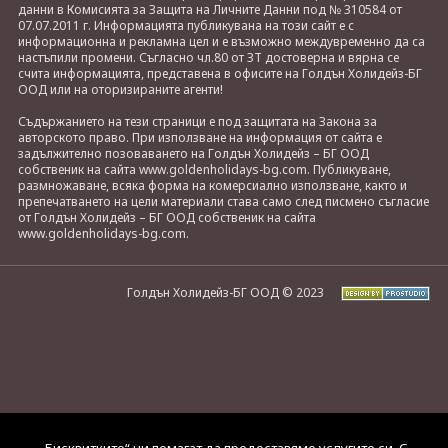
данни в Комисията за Защита на Личните Данни под № 310584 от
07.07.2011 г. Информацията публикувана на този сайт е с
информационна и рекламна цел и е възможно междувременно да са
настъпили промени. Съгласно чл.80 от ЗТ достоверна и вярна се
счита информацията, представена в офисите на Голдън Холидейз-БГ
ООД или на оторизираните агенти!
Съдържанието на тези страници е под защитата на Закона за
авторското право. При използване на информация от сайта е
задължително позоваването на Голдън Холидейз – БГ ООД
собственик на сайта www.goldenholidays-bg.com. Публикуване,
размножаване, всяка форма на комерсиално използване, както и
препечатването на цели материали става само след писмено съгласие
от Голдън Холидейз – БГ ООД собственик на сайта
www.goldenholidays-bg.com.
Голдън Холидейз-БГ ООД © 2023