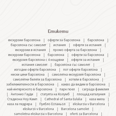
СВЪРЖЕТЕ СЕ С НАС
Етикети
|
|
|
екскурзии барселона
оферти за барселона
барселона
|
|
|
барселона със самолет
испания
оферти за испания
|
|
екскурзии в испания
промо оферта за барселона
|
|
|
екскурзии барселона
барселона
оферти за барселона
|
|
екскурзия барселона с 4 нощувки
оферти за испания
|
|
испания самолет
барселона със самолет
|
|
изгодни оферти барселона
пот оферти барселона
|
|
ниски цени барселона
самолетна екскурзия барселона
|
|
самолетни билети за барселона
хотели в барселона
|
|
забележителности в барселона
какво да видим в барселона
|
|
най-интересното в барселона
парк гюел
саграда фамилия
|
|
|
|
Антонио Гауди
статуята на Колумб
площад каталуния
|
|
|
Стадиона Ноу Камп
Cathedral of Santa Eulalia
каза мила
|
|
|
каза ла педрера
Пуебло Еспаньол
ekskurzia v Barcelona
|
|
ekskurzii v Barcelona
Barcelona samolet
|
|
samoletna ekskurzia v Barcelona
oferti za Barcelona