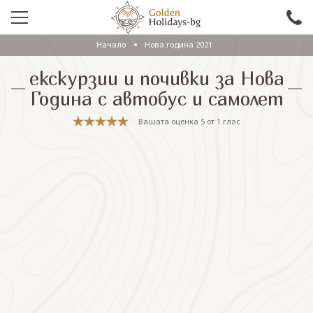
Начало
Нова година 2021
ПРОМО
екскурзии и почивки за Нова
EКСКУРЗИИ СЪС САМОЛЕТ
Година с автобус и самолет
ЕКСКУРЗИИ С АВТОБУС
Вашата оценка
5
от
1
глас
САМОЛЕТНИ ПОЧИВКИ
ПОЧИВКИ С АВТОБУС
ПРАЗНИЦИ
ЕКЗОТИКА
КРУИЗИ
Проверка на резервация