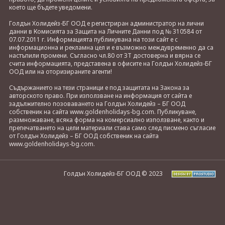
което ще бъдете уведомени.
Голдън Холидейз-БГ ООД е регистриран администратор на лични
данни в Комисията за Защита на Личните Данни под № 310584 от
07.07.2011 г. Информацията публикувана на този сайт е с
информационна и рекламна цел и е възможно междувременно да са
настъпили промени. Съгласно чл.80 от ЗТ достоверна и вярна се
счита информацията, представена в офисите на Голдън Холидейз-БГ
ООД или на оторизираните агенти!
Съдържанието на тези страници е под защитата на Закона за
авторското право. При използване на информация от сайта е
задължително позоваването на Голдън Холидейз – БГ ООД
собственик на сайта www.goldenholidays-bg.com. Публикуване,
размножаване, всяка форма на комерсиално използване, както и
препечатването на цели материали става само след писмено съгласие
от Голдън Холидейз – БГ ООД собственик на сайта
www.goldenholidays-bg.com.
Голдън Холидейз-БГ ООД © 2023