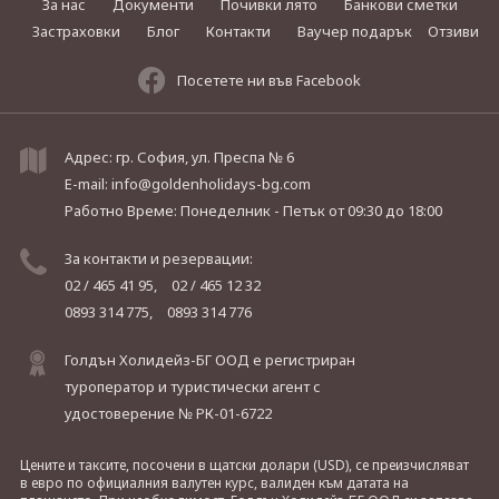
За нас
Документи
Почивки лято
Банкови сметки
Застраховки
Блог
Контакти
Ваучер подарък
Отзиви
Посетете ни във Facebook
Адрес: гр. София, ул. Преспа № 6
E-mail:
info@goldenholidays-bg.com
Работно Време: Понеделник - Петък
от 09:30 до 18:00
За контакти и резервации:
02 / 465 41 95,
02 / 465 12 32
0893 314 775,
0893 314 776
Голдън Холидейз-БГ ООД е регистриран
туроператор и туристически агент с
удостоверение № РК-01-6722
Цените и таксите, посочени в щатски долари (USD), се преизчисляват
в евро по официалния валутен курс, валиден към датата на