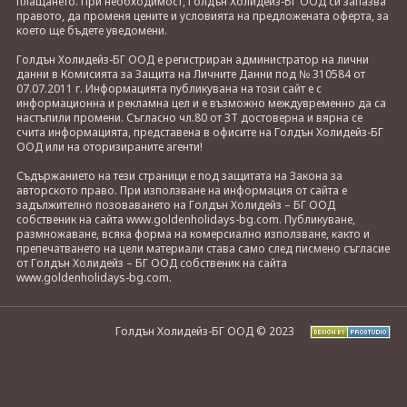
плащането. При необходимост, Голдън Холидейз-БГ ООД си запазва
правото, да променя цените и условията на предложената оферта, за
което ще бъдете уведомени.
Голдън Холидейз-БГ ООД е регистриран администратор на лични
данни в Комисията за Защита на Личните Данни под № 310584 от
07.07.2011 г. Информацията публикувана на този сайт е с
информационна и рекламна цел и е възможно междувременно да са
настъпили промени. Съгласно чл.80 от ЗТ достоверна и вярна се
счита информацията, представена в офисите на Голдън Холидейз-БГ
ООД или на оторизираните агенти!
Съдържанието на тези страници е под защитата на Закона за
авторското право. При използване на информация от сайта е
задължително позоваването на Голдън Холидейз – БГ ООД
собственик на сайта www.goldenholidays-bg.com. Публикуване,
размножаване, всяка форма на комерсиално използване, както и
препечатването на цели материали става само след писмено съгласие
от Голдън Холидейз – БГ ООД собственик на сайта
www.goldenholidays-bg.com.
Голдън Холидейз-БГ ООД © 2023