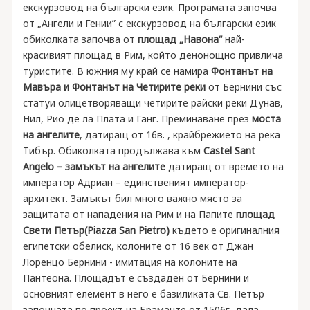
екскурзовод на български език. Програмата започва
от „Ангели и Гении” с екскурзовод на български език
обиколката започва от
площад „Навона“
най-
красивият площад в Рим, който денонощно привлича
туристите. В южния му край се намира
Фонтанът на
Мавъра и Фонтанът на Четирите реки
от Бернини със
статуи олицетворяващи четирите райски реки Дунав,
Нил, Рио де ла Плата и Ганг. Преминаване през
моста
на ангелите
, датиращ от 16в. , крайбрежието на река
Тибър. Обиколката продължава към
Castel Sant
Angelo – замъкът на ангелите
датиращ от времето на
император Адриан – единственият император-
архитект. Замъкът бил много важно място за
защитата от нападения на Рим и на Папите
площад
Свети Петър(Piazza San Pietro)
където е оригиналния
египетски обелиск, колоните от 16 век от Джан
Лоренцо Бернини - имитация на колоните на
Пантеона. Площадът е създаден от Бернини и
основният елемент в него е базиликата Св. Петър
започната по проект на Браманте от 1506г, дала