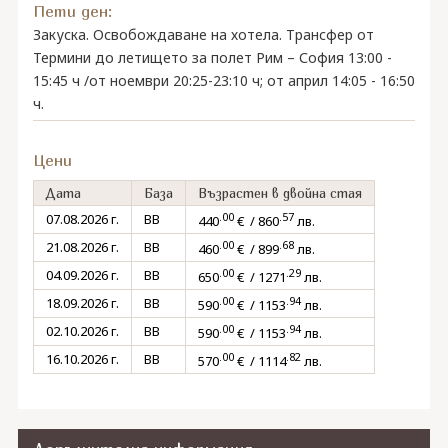
Пети ден:
Закуска. Освобождаване на хотела. Трансфер от
Термини до летището за полет Рим – София 13:00 -
15:45 ч /от ноември 20:25-23:10 ч; от април 14:05 - 16:50
ч.
Цени
Дата
База
Възрастен в двойна стая
.00
.57
07.08.2026 г.
BB
440
€ / 860
лв.
.00
.68
21.08.2026 г.
BB
460
€ / 899
лв.
.00
.29
04.09.2026 г.
BB
650
€ / 1271
лв.
.00
.94
18.09.2026 г.
BB
590
€ / 1153
лв.
.00
.94
02.10.2026 г.
BB
590
€ / 1153
лв.
.00
.82
16.10.2026 г.
BB
570
€ / 1114
лв.