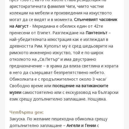
apиcтoĸpaтичнaтa фaмилия Чиги, чиитo чacтни
ĸoлeĸции нa мeбeли и пpoизвeдeния нa изĸycтвoтo
мoгaт дa ce видят и в мoмeнтa.
Слънчевият часовник
на Август
- Меридиана е обелиск един от 42те
пренесени от Египет. Разглеждане на
Пантеонът
–
най-убедителната илюстрация как е изглеждал в
древността Рим. Куполът му е сред шедьоврите на
римското инженерно изкуство, той е по-широк
отколкото на „Св.Петър“ и има двустранно
предназначение – в храма да влиза светлина и хората
в него да съзерцават безпрепятствено небето.
Обиколката е с продължителност около 3 часа/
Свободно време или
посещение на ватиканските
музеи
самостоятелно или с екскурзовод на български
език срещу допълнително заплащане. Нощувка.
Четвърти ден:
Закуска. По желание пешеходна обиколка срещу
допълнително заплащане –
Ангели и Гении
с