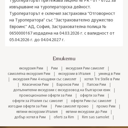
Туроператорът притежава лиценз № РК - 01 - 6722 за
извършване на туроператорска дейност.
Туроператорът е сключил застраховка “Отговорност
на Туроператора” със "Застрахователно дружество
Евроинс" АД, София, Застрахователна полица №
0650000167 издадена на 04.03.2026 г. с валидност от
05.04.2026 г. до 04.04.2027 г.
Етикети
|
|
|
екскурзия Рим
Рим
екскурзия Рим самолет
|
|
самолетна екскурзия Рим
екскурзии в Италия
уикенд в Рим
|
|
екскурзия Рим 4 нощувки със самолет
хотел Tre Stelle в Рим
|
|
|
|
Класически Рим
Бароков Рим
Папски Рим
|
допълнителни екскурзии с екскурзовод на български език
|
|
промоционални оферти за Рим
оферти за Рим
|
|
оферти за Италия със самолет
оферти Рим със самолет
|
|
|
изгодни оферти за Рим
Рим самолет промо
промо Рим
|
|
евтини екскурзии Италия
евтини екскурзии до Рим
|
|
|
добър хотел в Рим
oferti za Rim
Rim sas samolet