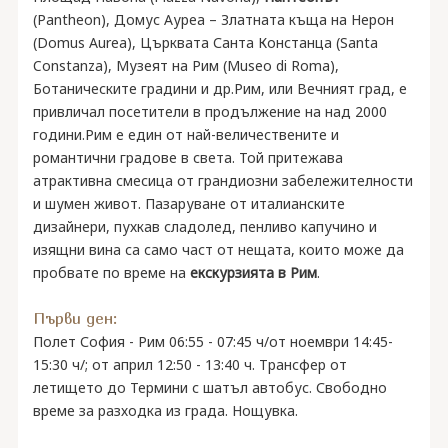
(Pantheon), Домус Ауреа – Златната къща на Нерон
(Domus Aurea), Църквата Санта Констанца (Santa
Constanza), Музеят на Рим (Museo di Roma),
Ботаническите градини и др.Рим, или Вечният град, е
привличал посетители в продължение на над 2000
години.Рим е един от най-величествените и
романтични градове в света. Той притежава
атрактивна смесица от грандиозни забележителности
и шумен живот. Пазаруване от италианските
дизайнери, пухкав сладолед, пенливо капучино и
изящни вина са само част от нещата, които може да
пробвате по време на
екскурзията в Рим
.
Първи ден:
Полет София - Рим 06:55 - 07:45 ч/от ноември 14:45-
15:30 ч/; от април 12:50 - 13:40 ч. Трансфер от
летището до Термини с шатъл автобус. Свободно
време за разходка из града. Нощувка.