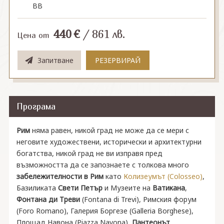
BB
440
€
/
861
лв.
Цена от
Запитване
РЕЗЕРВИРАЙ
Програма
Рим
няма равен, никой град не може да се мери с
неговите художествени, исторически и архитектурни
богатства, никой град не ви изправя пред
възможността да се запознаете с толкова много
забележителности в Рим
като
Колизеумът (Colosseo)
,
Базиликата
Свети Петър
и Музеите на
Ватикана
,
Фонтана ди Треви
(Fontana di Trevi), Римския форум
(Foro Romano), Галерия Боргезе (Galleria Borghese),
Площад Навона (Piazza Navona),
Пантеонът