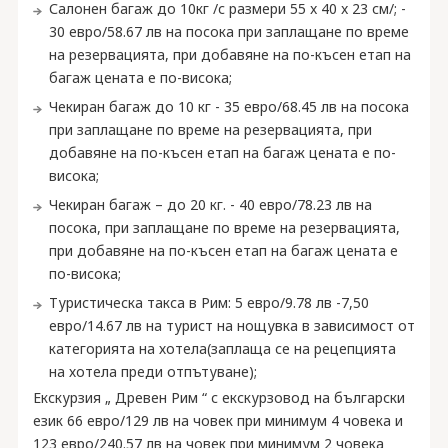
Салонен багаж до 10кг /с размери 55 x 40 x 23 см/; -
30 евро/58.67 лв на посока при заплащане по време
на резервацията, при добавяне на по-късен етап на
багаж цената е по-висока;
Чекиран багаж до 10 кг - 35 евро/68.45 лв на посока
при заплащане по време на резервацията, при
добавяне на по-късен етап на багаж цената е по-
висока;
Чекиран багаж – до 20 кг. - 40 евро/78.23 лв на
посока, при заплащане по време на резервацията,
при добавяне на по-късен етап на багаж цената е
по-висока;
Туристическа такса в Рим: 5 евро/9.78 лв -7,50
евро/14.67 лв на турист на нощувка в зависимост от
категорията на хотела(заплаща се на рецепцията
на хотела преди отпътуване);
Екскурзия „ Древен Рим “ с екскурзовод на български
език 66 евро/129 лв на човек при минимум 4 човека и
123 евро/240.57 лв на човек при минимум 2 човека