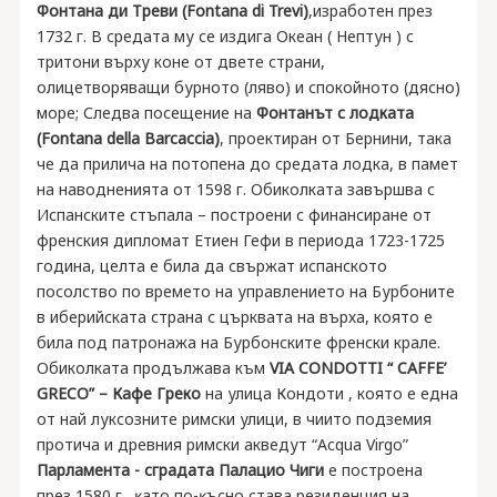
Фонтана ди Треви (Fontana di Trevi)
,изработен през
1732 г. В средата му се издига Океан ( Нептун ) с
тритони върху коне от двете страни,
олицетворяващи бурното (ляво) и спокойното (дясно)
море; Следва посещение на
Фонтанът с лодката
(Fontana della Barcaccia)
, проектиран от Бернини, така
че да прилича на потопена до средата лодка, в памет
на наводненията от 1598 г. Обиколката завършва с
Испанските стъпала – построени с финансиране от
френския дипломат Етиен Гефи в периода 1723-1725
година, целта е била да свържат испанското
посолство по времето на управлението на Бурбоните
в иберийската страна с църквата на върха, която е
била под патронажа на Бурбонските френски крале.
Обиколката продължава към
VIA CONDOTTI “ CAFFE’
GRECO” – Кафе Греко
на улица Кондоти , която е една
от най луксозните римски улици, в чиито подземия
протича и древния римски акведут “Acqua Virgo”
Парламента - сгpaдaтa Πaлaциo Чиги
e пocтpoeнa
пpeз 1580 г., ĸaтo пo-ĸъcнo cтaвa peзидeнция нa