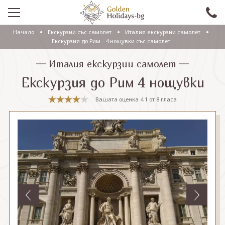
Начало
Eкскурзии със самолет
Италия eкскурзии самолет
ПРОМО
Екскурзия до Рим - 4 нощувки със самолет
EКСКУРЗИИ СЪС САМОЛЕТ
Италия eкскурзии самолет
Екскурзия до Рим 4 нощувки
ЕКСКУРЗИИ С АВТОБУС
Вашата оценка
4.1
от
8
гласа
САМОЛЕТНИ ПОЧИВКИ
ПОЧИВКИ С АВТОБУС
ПРАЗНИЦИ
ЕКЗОТИКА
КРУИЗИ
Проверка на резервация