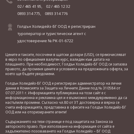
02 / 465 41 95,
02 / 465 12 32
0893 314 775,
0893 314 776
Голдън Холидейз-БГ ООД е регистриран
туроператор и туристически агент с
удостоверение № РК-01-6722
Цените и таксите, посочени в щатски долари (USD), се преизчисляват
в евро по официалния валутен курс, валиден към датата на
плащането. При необходимост, Голдън Холидейз-БГ ООД си запазва
правото, да променя цените и условията на предложената оферта, за
което ще бъдете уведомени.
Голдън Холидейз-БГ ООД е регистриран администратор на лични
данни в Комисията за Защита на Личните Данни под № 310584 от
07.07.2011 г. Информацията публикувана на този сайт е с
информационна и рекламна цел и е възможно междувременно да са
настъпили промени. Съгласно чл.80 от ЗТ достоверна и вярна се
счита информацията, представена в офисите на Голдън Холидейз-БГ
ООД или на оторизираните агенти!
Съдържанието на тези страници е под защитата на Закона за
авторското право. При използване на информация от сайта е
задължително позоваването на Голдън Холидейз – БГ ООД