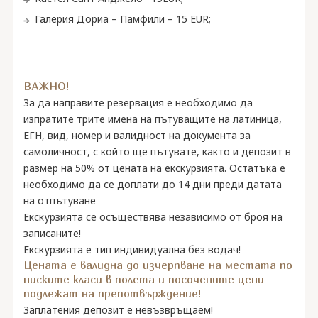
Галерия Дориа – Памфили – 15 EUR;
ВАЖНО!
За да направите резервация е необходимо да
изпратите трите имена на пътуващите на латиница,
ЕГН, вид, номер и валидност на документа за
самоличност, с който ще пътувате, както и депозит в
размер на 50% oт цената на екскурзията. Остатъка е
необходимо да се доплати до 14 дни преди датата
на отпътуване
Екскурзията се осъществява независимо от броя на
записаните!
Екскурзията е тип индивидуална без водач!
Цената е валидна до изчерпване на местата по
ниските класи в полета и посочените цени
подлежат на препотвърждение!
Заплатения депозит е невъзвръщаем!