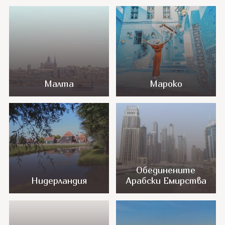
Малта
Мароко
Обединените
Нидерландия
Арабски Емирства