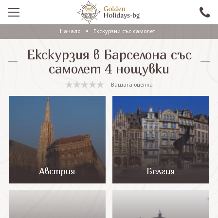
Начало
Eкскурзии със самолет
ПРОМО
Екскурзия в Барселона със
EКСКУРЗИИ СЪС САМОЛЕТ
самолет 4 нощувки
ЕКСКУРЗИИ С АВТОБУС
Вашата оценка
САМОЛЕТНИ ПОЧИВКИ
ПОЧИВКИ С АВТОБУС
ПРАЗНИЦИ
ЕКЗОТИКА
Австрия
Белгия
КРУИЗИ
Проверка на резервация