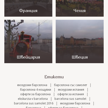
Франция
Чехия
Швейцария
Швеция
Етикети
|
|
екскурзии барселона
барселона със самолет
|
|
барселона 4 нощувки
екскурзии испания
|
|
оферти за барселона
оферти за испания
|
|
ekskurzia v barcelona
barcelona sus samolet
|
|
barcelona sus samolet 2016
екскурзии барселона
|
|
барселона
оферти за барселона