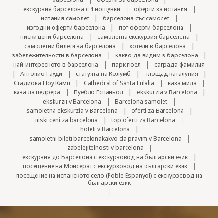
|
|
екскурзия барселона с 4 нощувки
оферти за испания
|
|
испания самолет
барселона със самолет
|
|
изгодни оферти барселона
пот оферти барселона
|
|
ниски цени барселона
самолетна екскурзия барселона
|
|
самолетни билети за барселона
хотели в барселона
|
|
забележителности в барселона
какво да видим в барселона
|
|
най-интересното в барселона
парк гюел
саграда фамилия
|
|
|
|
Антонио Гауди
статуята на Колумб
площад каталуния
|
|
|
Стадиона Ноу Камп
Cathedral of Santa Eulalia
каза мила
|
|
|
каза ла педрера
Пуебло Еспаньол
ekskurzia v Barcelona
|
|
ekskurzii v Barcelona
Barcelona samolet
|
|
samoletna ekskurzia v Barcelona
oferti za Barcelona
|
|
niski ceni za barcelona
top oferti za Barcelona
|
hoteli v Barcelona
|
samoletni bileti barcelonakakvo da pravim v Barcelona
|
zabelejitelnosti v barcelona
|
екскурзия до Барселона с екскурзовод на български език
|
посещение на Монсерат с екскурзовод на български език
посещение на испанското село (Poble Espanyol) с екскурзовод на
български език
|