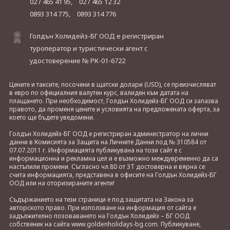
02 / 465 41 95,
02 / 465 12 32
0893 314 775,
0893 314 776
Голдън Холидейз-БГ ООД е регистриран
туроператор и туристически агент с
удостоверение № РК-01-6722
Цените и таксите, посочени в щатски долари (USD), се преизчисляват
в евро по официалния валутен курс, валиден към датата на
плащането. При необходимост, Голдън Холидейз-БГ ООД си запазва
правото, да променя цените и условията на предложената оферта, за
което ще бъдете уведомени.
Голдън Холидейз-БГ ООД е регистриран администратор на лични
данни в Комисията за Защита на Личните Данни под № 310584 от
07.07.2011 г. Информацията публикувана на този сайт е с
информационна и рекламна цел и е възможно междувременно да са
настъпили промени. Съгласно чл.80 от ЗТ достоверна и вярна се
счита информацията, представена в офисите на Голдън Холидейз-БГ
ООД или на оторизираните агенти!
Съдържанието на тези страници е под защитата на Закона за
авторското право. При използване на информация от сайта е
задължително позоваването на Голдън Холидейз – БГ ООД
собственик на сайта www.goldenholidays-bg.com. Публикуване,